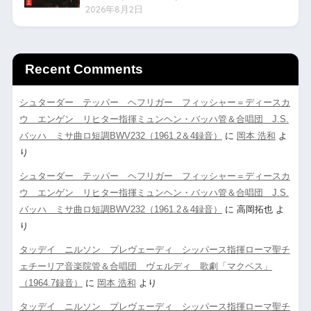
2026年8月2日
Recent Comments
シュターダー テッパー ヘフリガー フィッシャー＝ディースカ
ウ エンゲン リヒター指揮ミュンヘン・バッハ管＆合唱団 J.S.
バッハ ミサ曲ロ短調BWV232（1961.2＆4録音）
に
岡本 浩和
よ
り
シュターダー テッパー ヘフリガー フィッシャー＝ディースカ
ウ エンゲン リヒター指揮ミュンヘン・バッハ管＆合唱団 J.S.
バッハ ミサ曲ロ短調BWV232（1961.2＆4録音）
に
高岡拓也
よ
り
タッデイ ニルソン プレヴェーディ シッパース指揮ローマ聖チ
ェチーリア音楽院管＆合唱団 ヴェルディ 歌劇「マクベス」
（1964.7録音）
に
岡本 浩和
より
タッデイ ニルソン プレヴェーディ シッパース指揮ローマ聖チ