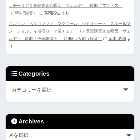
ェチーリア音楽院管＆合唱団 ヴェルディ 歌劇「マクベス」
（1964.7録音）
に
高岡拓也
より
ニルソン ベルゴンツィ マクニール シミオナート スタールマ
ン ショルティ指揮ローマ聖チェチーリア音楽院管＆合唱団 ヴェ
ルディ 歌劇「仮面舞踏会」（1960.7＆61.7録音）
に
岡本 浩和
よ
り
Categories
Archives