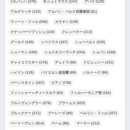
J.S.バッハ
(376)
R.シュトラウス
(147)
アバド
(120)
アルゲリッチ
(125)
アルバン・ベルク四重奏団
(81)
ウィーン・フィル
(558)
カラヤン
(139)
クナッパーツブッシュ
(110)
クレンペラー
(113)
グールド
(100)
シベリウス
(107)
シューベルト
(245)
シューマン
(180)
ショスタコーヴィチ
(254)
ショパン
(168)
チャイコフスキー
(176)
デュトワ
(96)
ドビュッシー
(151)
ハイドン
(129)
バイエルン放送響
(89)
バルトーク
(90)
バーンスタイン
(167)
ピアノ
(738)
フィッシャー＝ディースカウ
(93)
フィルハーモニア管
(182)
フルトヴェングラー
(276)
ブラームス
(425)
ブルックナー
(271)
ブーレーズ
(90)
ベルリン・フィル
(357)
ベートーヴェン
(914)
ベーム
(86)
マーラー
(212)