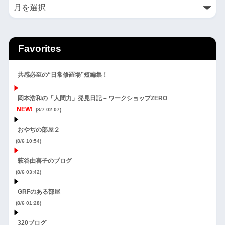
Favorites
共感必至の“日常修羅場”短編集！
岡本浩和の「人間力」発見日記 – ワークショップZERO
NEW!
(8/7 02:07)
おやぢの部屋２
(8/6 10:54)
萩谷由喜子のブログ
(8/6 03:42)
GRFのある部屋
(8/6 01:28)
320ブログ