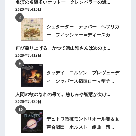
名演の名盤多いオットー・クレンペラーの遺...
2026年7月16日
シュターダー テッパー ヘフリガ
ー フィッシャー＝ディースカ...
再び採り上げる。かつて礒山雅さんは次のよ...
2026年7月18日
タッデイ ニルソン プレヴェーデ
ィ シッパース指揮ローマ聖チ...
人間の欲のなれの果て。慈しみや智慧が欠け...
2026年7月20日
デュトワ指揮モントリオール響＆女
声合唱団 ホルスト 組曲「惑...