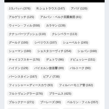
J.S.バッハ
(376)
R.シュトラウス
(147)
アバド
(120)
アルゲリッチ
(125)
アルバン・ベルク四重奏団
(81)
ウィーン・フィル
(558)
カラヤン
(139)
クナッパーツブッシュ
(110)
クレンペラー
(113)
グールド
(100)
シベリウス
(107)
シューベルト
(245)
シューマン
(180)
ショスタコーヴィチ
(254)
ショパン
(168)
チャイコフスキー
(176)
デュトワ
(96)
ドビュッシー
(151)
ハイドン
(129)
バイエルン放送響
(89)
バルトーク
(90)
バーンスタイン
(167)
ピアノ
(738)
フィッシャー＝ディースカウ
(93)
フィルハーモニア管
(182)
フルトヴェングラー
(276)
ブラームス
(425)
ブルックナー
(271)
ブーレーズ
(90)
ベルリン・フィル
(357)