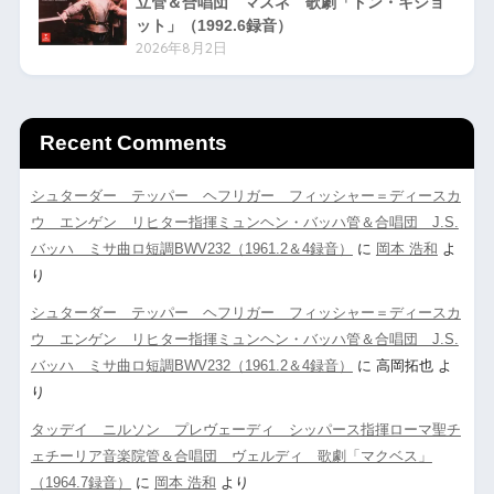
立管＆合唱団 マスネ 歌劇「ドン・キショ
ット」（1992.6録音）
2026年8月2日
Recent Comments
シュターダー テッパー ヘフリガー フィッシャー＝ディースカ
ウ エンゲン リヒター指揮ミュンヘン・バッハ管＆合唱団 J.S.
バッハ ミサ曲ロ短調BWV232（1961.2＆4録音）
に
岡本 浩和
よ
り
シュターダー テッパー ヘフリガー フィッシャー＝ディースカ
ウ エンゲン リヒター指揮ミュンヘン・バッハ管＆合唱団 J.S.
バッハ ミサ曲ロ短調BWV232（1961.2＆4録音）
に
高岡拓也
よ
り
タッデイ ニルソン プレヴェーディ シッパース指揮ローマ聖チ
ェチーリア音楽院管＆合唱団 ヴェルディ 歌劇「マクベス」
（1964.7録音）
に
岡本 浩和
より