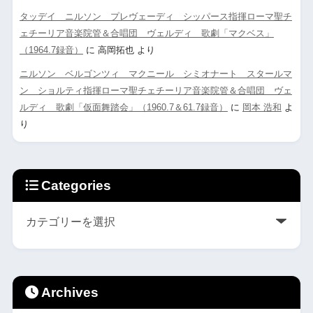
タッデイ ニルソン プレヴェーディ シッパース指揮ローマ聖チ
ェチーリア音楽院管＆合唱団 ヴェルディ 歌劇「マクベス」
（1964.7録音）
に
高岡拓也
より
ニルソン ベルゴンツィ マクニール シミオナート スタールマ
ン ショルティ指揮ローマ聖チェチーリア音楽院管＆合唱団 ヴェ
ルディ 歌劇「仮面舞踏会」（1960.7＆61.7録音）
に
岡本 浩和
よ
り
Categories
Archives