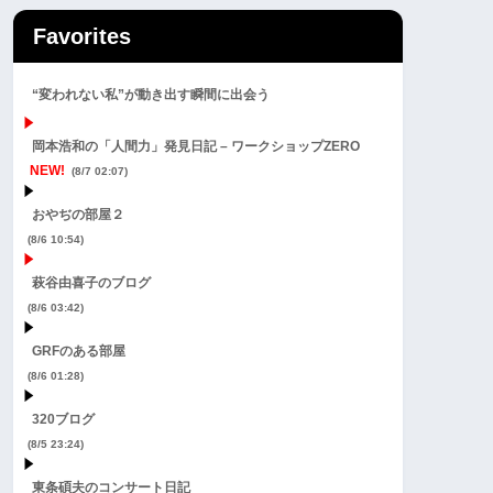
Favorites
“変われない私”が動き出す瞬間に出会う
岡本浩和の「人間力」発見日記 – ワークショップZERO
NEW!
(8/7 02:07)
おやぢの部屋２
(8/6 10:54)
萩谷由喜子のブログ
(8/6 03:42)
GRFのある部屋
(8/6 01:28)
320ブログ
(8/5 23:24)
東条碩夫のコンサート日記