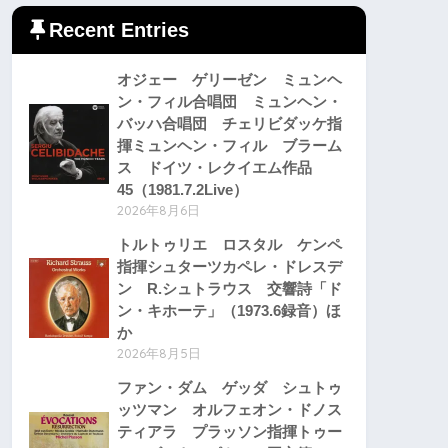
Recent Entries
オジェー ゲリーゼン ミュンヘ
ン・フィル合唱団 ミュンヘン・
バッハ合唱団 チェリビダッケ指
揮ミュンヘン・フィル ブラーム
ス ドイツ・レクイエム作品
45（1981.7.2Live）
2026年8月6日
トルトゥリエ ロスタル ケンペ
指揮シュターツカペレ・ドレスデ
ン R.シュトラウス 交響詩「ド
ン・キホーテ」（1973.6録音）ほ
か
2026年8月5日
ファン・ダム ゲッダ シュトゥ
ッツマン オルフェオン・ドノス
ティアラ プラッソン指揮トゥー