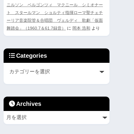
ニルソン ベルゴンツィ マクニール シミオナー
ト スタールマン ショルティ指揮ローマ聖チェチ
ーリア音楽院管＆合唱団 ヴェルディ 歌劇「仮面
舞踏会」（1960.7＆61.7録音）
に
岡本 浩和
より
Categories
Archives