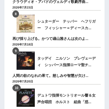
クラウディオ・アバドのヴェルディ歌劇序曲...
2026年7月15日
シュターダー テッパー ヘフリガ
ー フィッシャー＝ディースカ...
再び採り上げる。かつて礒山雅さんは次のよ...
2026年7月18日
タッデイ ニルソン プレヴェーデ
ィ シッパース指揮ローマ聖チ...
人間の欲のなれの果て。慈しみや智慧が欠け...
2026年7月20日
デュトワ指揮モントリオール響＆女
声合唱団 ホルスト 組曲「惑...