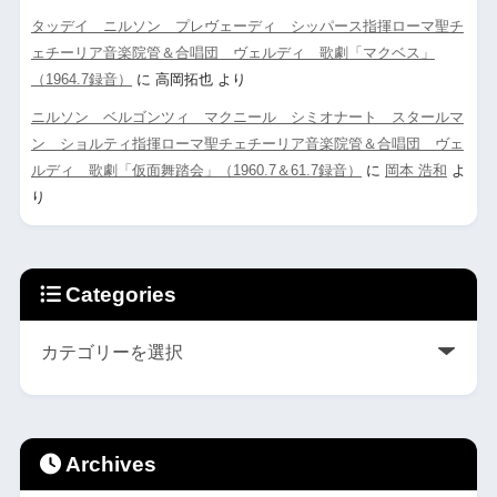
タッデイ ニルソン プレヴェーディ シッパース指揮ローマ聖チ
ェチーリア音楽院管＆合唱団 ヴェルディ 歌劇「マクベス」
（1964.7録音）
に
高岡拓也
より
ニルソン ベルゴンツィ マクニール シミオナート スタールマ
ン ショルティ指揮ローマ聖チェチーリア音楽院管＆合唱団 ヴェ
ルディ 歌劇「仮面舞踏会」（1960.7＆61.7録音）
に
岡本 浩和
よ
り
Categories
Archives