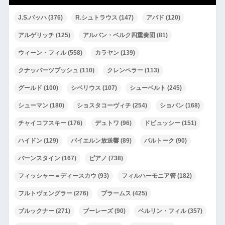
J.S.バッハ
(376)
R.シュトラウス
(147)
アバド
(120)
アルゲリッチ
(125)
アルバン・ベルク四重奏団
(81)
ウィーン・フィル
(558)
カラヤン
(139)
クナッパーツブッシュ
(110)
クレンペラー
(113)
グールド
(100)
シベリウス
(107)
シューベルト
(245)
シューマン
(180)
ショスタコーヴィチ
(254)
ショパン
(168)
チャイコフスキー
(176)
デュトワ
(96)
ドビュッシー
(151)
ハイドン
(129)
バイエルン放送響
(89)
バルトーク
(90)
バーンスタイン
(167)
ピアノ
(738)
フィッシャー＝ディースカウ
(93)
フィルハーモニア管
(182)
フルトヴェングラー
(276)
ブラームス
(425)
ブルックナー
(271)
ブーレーズ
(90)
ベルリン・フィル
(357)