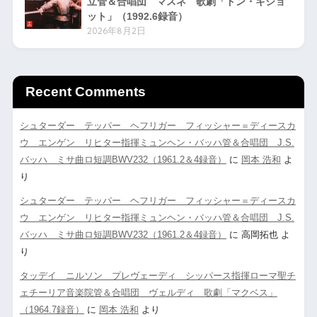
立管＆合唱団 マスネ 歌劇「ドン・キショ
ット」（1992.6録音）
2026年8月2日
Recent Comments
シュターダー テッパー ヘフリガー フィッシャー＝ディースカ
ウ エンゲン リヒター指揮ミュンヘン・バッハ管＆合唱団 J.S.
バッハ ミサ曲ロ短調BWV232（1961.2＆4録音）
に
岡本 浩和
よ
り
シュターダー テッパー ヘフリガー フィッシャー＝ディースカ
ウ エンゲン リヒター指揮ミュンヘン・バッハ管＆合唱団 J.S.
バッハ ミサ曲ロ短調BWV232（1961.2＆4録音）
に
高岡拓也
よ
り
タッデイ ニルソン プレヴェーディ シッパース指揮ローマ聖チ
ェチーリア音楽院管＆合唱団 ヴェルディ 歌劇「マクベス」
（1964.7録音）
に
岡本 浩和
より