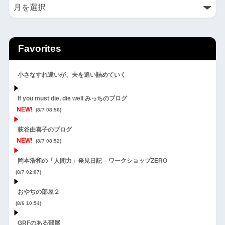
Favorites
小さなすれ違いが、夫を追い詰めていく
If you must die, die well みっちのブログ
NEW!
(8/7 08:56)
萩谷由喜子のブログ
NEW!
(8/7 08:52)
岡本浩和の「人間力」発見日記 – ワークショップZERO
(8/7 02:07)
おやぢの部屋２
(8/6 10:54)
GRFのある部屋