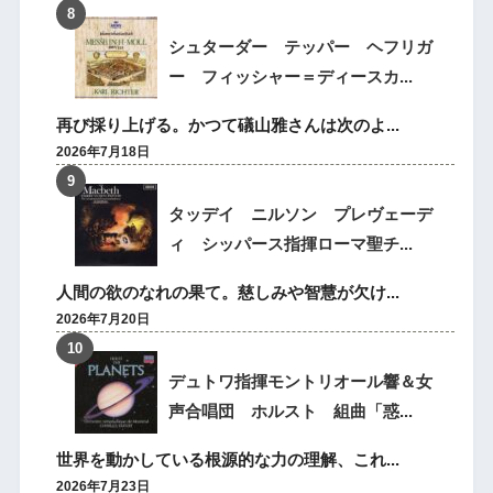
シュターダー テッパー ヘフリガ
ー フィッシャー＝ディースカ...
再び採り上げる。かつて礒山雅さんは次のよ...
2026年7月18日
タッデイ ニルソン プレヴェーデ
ィ シッパース指揮ローマ聖チ...
人間の欲のなれの果て。慈しみや智慧が欠け...
2026年7月20日
デュトワ指揮モントリオール響＆女
声合唱団 ホルスト 組曲「惑...
世界を動かしている根源的な力の理解、これ...
2026年7月23日