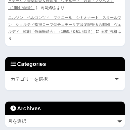
ェチーリア音楽院管＆合唱団 ヴェルディ 歌劇「マクベス」
（1964.7録音）
に
高岡拓也
より
ニルソン ベルゴンツィ マクニール シミオナート スタールマ
ン ショルティ指揮ローマ聖チェチーリア音楽院管＆合唱団 ヴェ
ルディ 歌劇「仮面舞踏会」（1960.7＆61.7録音）
に
岡本 浩和
よ
り
Categories
Archives