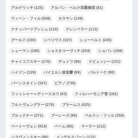
アルゲリッチ
(125)
アルバン・ベルク四重奏団
(81)
ウィーン・フィル
(558)
カラヤン
(139)
クナッパーツブッシュ
(110)
クレンペラー
(113)
グールド
(100)
シベリウス
(107)
シューベルト
(245)
シューマン
(180)
ショスタコーヴィチ
(254)
ショパン
(168)
チャイコフスキー
(176)
デュトワ
(96)
ドビュッシー
(151)
ハイドン
(129)
バイエルン放送響
(89)
バルトーク
(90)
バーンスタイン
(167)
ピアノ
(739)
フィッシャー＝ディースカウ
(93)
フィルハーモニア管
(182)
フルトヴェングラー
(276)
ブラームス
(425)
ブルックナー
(271)
ブーレーズ
(90)
ベルリン・フィル
(358)
ベートーヴェン
(914)
ベーム
(86)
マーラー
(212)
ムラヴィンスキー
(86)
メンデルスゾーン
(132)