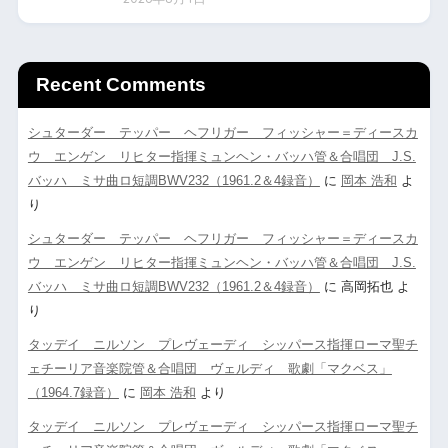
Recent Comments
シュターダー テッパー ヘフリガー フィッシャー＝ディースカ
ウ エンゲン リヒター指揮ミュンヘン・バッハ管＆合唱団 J.S.
バッハ ミサ曲ロ短調BWV232（1961.2＆4録音）
に
岡本 浩和
よ
り
シュターダー テッパー ヘフリガー フィッシャー＝ディースカ
ウ エンゲン リヒター指揮ミュンヘン・バッハ管＆合唱団 J.S.
バッハ ミサ曲ロ短調BWV232（1961.2＆4録音）
に
高岡拓也
よ
り
タッデイ ニルソン プレヴェーディ シッパース指揮ローマ聖チ
ェチーリア音楽院管＆合唱団 ヴェルディ 歌劇「マクベス」
（1964.7録音）
に
岡本 浩和
より
タッデイ ニルソン プレヴェーディ シッパース指揮ローマ聖チ