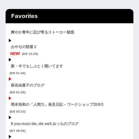
Favorites
爽やか青年に忍び寄るストーカー疑惑
おやぢの部屋２
NEW!
(8/8 10:29)
新・今でもしぶとく聴いてます
(8/8 01:44)
萩谷由喜子のブログ
(8/8 01:08)
岡本浩和の「人間力」発見日記 – ワークショップZERO
(8/8 00:33)
If you must die, die well みっちのブログ
(8/7 08:56)