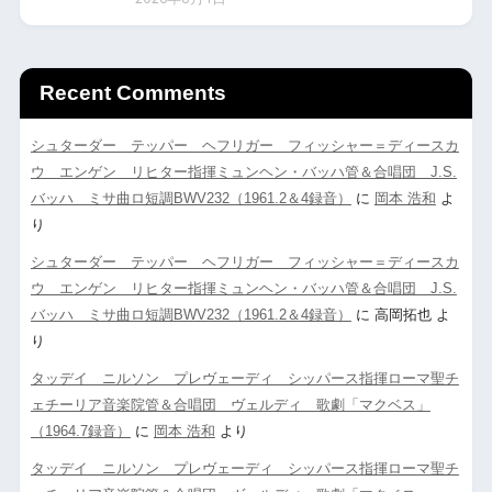
Recent Comments
シュターダー テッパー ヘフリガー フィッシャー＝ディースカ
ウ エンゲン リヒター指揮ミュンヘン・バッハ管＆合唱団 J.S.
バッハ ミサ曲ロ短調BWV232（1961.2＆4録音）
に
岡本 浩和
よ
り
シュターダー テッパー ヘフリガー フィッシャー＝ディースカ
ウ エンゲン リヒター指揮ミュンヘン・バッハ管＆合唱団 J.S.
バッハ ミサ曲ロ短調BWV232（1961.2＆4録音）
に
高岡拓也
よ
り
タッデイ ニルソン プレヴェーディ シッパース指揮ローマ聖チ
ェチーリア音楽院管＆合唱団 ヴェルディ 歌劇「マクベス」
（1964.7録音）
に
岡本 浩和
より
タッデイ ニルソン プレヴェーディ シッパース指揮ローマ聖チ