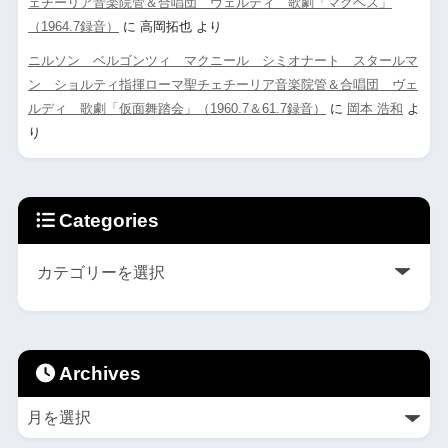
ェチーリア音楽院管＆合唱団 ヴェルディ 歌劇「マクベス」
（1964.7録音）
に
高岡拓也
より
ニルソン ベルゴンツィ マクニール シミオナート スタールマ
ン ショルティ指揮ローマ聖チェチーリア音楽院管＆合唱団 ヴェ
ルディ 歌劇「仮面舞踏会」（1960.7＆61.7録音）
に
岡本 浩和
よ
り
Categories
Archives