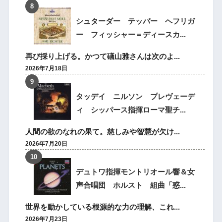
シュターダー テッパー ヘフリガ
ー フィッシャー＝ディースカ...
再び採り上げる。かつて礒山雅さんは次のよ...
2026年7月18日
タッデイ ニルソン プレヴェーデ
ィ シッパース指揮ローマ聖チ...
人間の欲のなれの果て。慈しみや智慧が欠け...
2026年7月20日
デュトワ指揮モントリオール響＆女
声合唱団 ホルスト 組曲「惑...
世界を動かしている根源的な力の理解、これ...
2026年7月23日