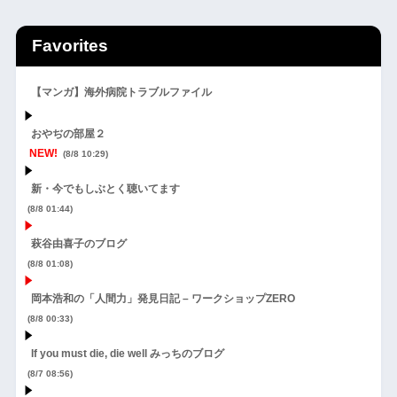
Favorites
【マンガ】海外病院トラブルファイル
おやぢの部屋２
NEW!
(8/8 10:29)
新・今でもしぶとく聴いてます
(8/8 01:44)
萩谷由喜子のブログ
(8/8 01:08)
岡本浩和の「人間力」発見日記 – ワークショップZERO
(8/8 00:33)
If you must die, die well みっちのブログ
(8/7 08:56)