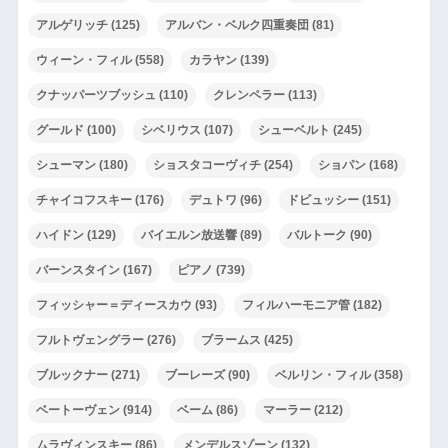
アルゲリッチ
(125)
アルバン・ベルク四重奏団
(81)
ウィーン・フィル
(558)
カラヤン
(139)
クナッパーツブッシュ
(110)
クレンペラー
(113)
グールド
(100)
シベリウス
(107)
シューベルト
(245)
シューマン
(180)
ショスタコーヴィチ
(254)
ショパン
(168)
チャイコフスキー
(176)
デュトワ
(96)
ドビュッシー
(151)
ハイドン
(129)
バイエルン放送響
(89)
バルトーク
(90)
バーンスタイン
(167)
ピアノ
(739)
フィッシャー＝ディースカウ
(93)
フィルハーモニア管
(182)
フルトヴェングラー
(276)
ブラームス
(425)
ブルックナー
(271)
ブーレーズ
(90)
ベルリン・フィル
(358)
ベートーヴェン
(914)
ベーム
(86)
マーラー
(212)
ムラヴィンスキー
(86)
メンデルスゾーン
(132)