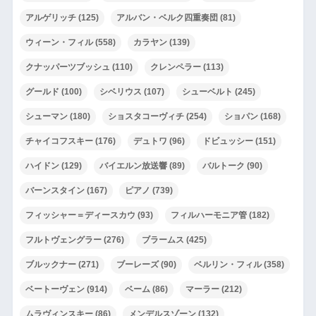
アルゲリッチ
(125)
アルバン・ベルク四重奏団
(81)
ウィーン・フィル
(558)
カラヤン
(139)
クナッパーツブッシュ
(110)
クレンペラー
(113)
グールド
(100)
シベリウス
(107)
シューベルト
(245)
シューマン
(180)
ショスタコーヴィチ
(254)
ショパン
(168)
チャイコフスキー
(176)
デュトワ
(96)
ドビュッシー
(151)
ハイドン
(129)
バイエルン放送響
(89)
バルトーク
(90)
バーンスタイン
(167)
ピアノ
(739)
フィッシャー＝ディースカウ
(93)
フィルハーモニア管
(182)
フルトヴェングラー
(276)
ブラームス
(425)
ブルックナー
(271)
ブーレーズ
(90)
ベルリン・フィル
(358)
ベートーヴェン
(914)
ベーム
(86)
マーラー
(212)
ムラヴィンスキー
(86)
メンデルスゾーン
(132)