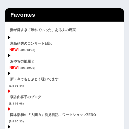
Favorites
妻が嫌すぎて壊れていった、ある夫の現実
東条碩夫のコンサート日記
NEW!
(8/8 13:23)
おやぢの部屋２
NEW!
(8/8 10:29)
新・今でもしぶとく聴いてます
(8/8 01:44)
萩谷由喜子のブログ
(8/8 01:08)
岡本浩和の「人間力」発見日記 – ワークショップZERO
(8/8 00:33)