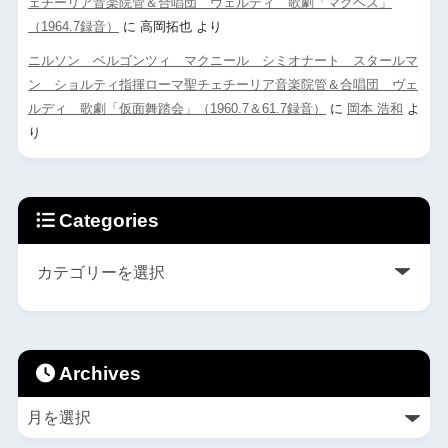
ェチーリア音楽院管＆合唱団 ヴェルディ 歌劇「マクベス」
（1964.7録音）
に
高岡拓也
より
ニルソン ベルゴンツィ マクニール シミオナート スタールマ
ン ショルティ指揮ローマ聖チェチーリア音楽院管＆合唱団 ヴェ
ルディ 歌劇「仮面舞踏会」（1960.7＆61.7録音）
に
岡本 浩和
よ
り
Categories
Archives