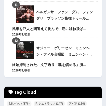
ベルガンサ ファン・ダム フォン
ダリ プラッソン指揮トゥール...
風車を巨人と間違えて挑んで、逆に跳ね飛ば...
2026年8月2日
オジェー ゲリーゼン ミュンヘ
ン・フィル合唱団 ミュンヘン・...
終始抑制された、文字通り「魂を鎮める」演...
2026年8月6日
Tag Cloud
J.S.バッハ
(376)
R.シュトラウス
(147)
アバド
(120)