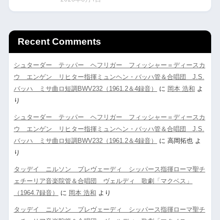
Recent Comments
シュターダー テッパー ヘフリガー フィッシャー＝ディースカ
ウ エンゲン リヒター指揮ミュンヘン・バッハ管＆合唱団 J.S.
バッハ ミサ曲ロ短調BWV232（1961.2＆4録音）
に
岡本 浩和
よ
り
シュターダー テッパー ヘフリガー フィッシャー＝ディースカ
ウ エンゲン リヒター指揮ミュンヘン・バッハ管＆合唱団 J.S.
バッハ ミサ曲ロ短調BWV232（1961.2＆4録音）
に
高岡拓也
よ
り
タッデイ ニルソン プレヴェーディ シッパース指揮ローマ聖チ
ェチーリア音楽院管＆合唱団 ヴェルディ 歌劇「マクベス」
（1964.7録音）
に
岡本 浩和
より
タッデイ ニルソン プレヴェーディ シッパース指揮ローマ聖チ