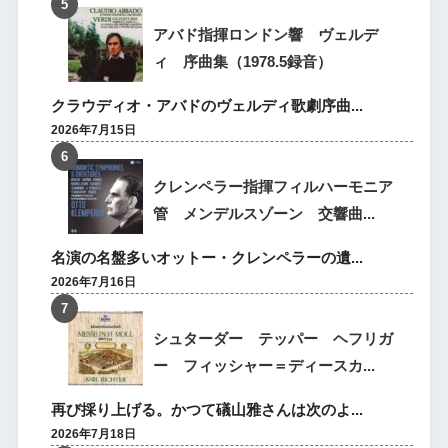
アバド指揮ロンドン響 ヴェルデ
ィ 序曲集（1978.5録音）
クラウディオ・アバドのヴェルディ歌劇序曲...
2026年7月15日
クレンペラー指揮フィルハーモニア
管 メンデルスゾーン 交響曲...
名演の名盤多いオットー・クレンペラーの遺...
2026年7月16日
シュターダー テッパー ヘフリガ
ー フィッシャー＝ディースカ...
再び採り上げる。かつて礒山雅さんは次のよ...
2026年7月18日