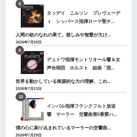
タッデイ ニルソン プレヴェーデ
ィ シッパース指揮ローマ聖チ...
人間の欲のなれの果て。慈しみや智慧が欠け...
2026年7月20日
デュトワ指揮モントリオール響＆女
声合唱団 ホルスト 組曲「惑...
世界を動かしている根源的な力の理解、これ...
2026年7月23日
インバル指揮フランクフルト放送
響 マーラー 交響曲第5番嬰ハ...
僕の心に刷り込まれているマーラーの交響曲...
2026年7月29日