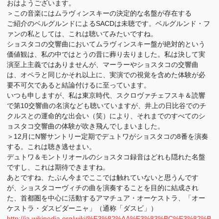
おはようございます。
＞この音楽にはムラヴィンスキーの決定的な名盤が存在する
ご紹介のベルグルンドによるSACDは未聴です。ベルグルンド・フ
ァンの私としては、これは聴いてみたいですね。
ショスタコの交響曲においてムラヴィンスキー盤が絶対的という
価値観は、私の中ではとうの昔に葬り去りました。私は決して実
演至上主義ではありませんが、マーラーやショスタコの交響曲
は、オペラと同じかそれ以上に、実演での視覚を含めた体験が必
要不可欠であると結論付けるに至っています。
いつも申しますが、私は東京時代、スクロヴァチェフスキ＆読響
で第10交響曲の名演なども聴いていますが、井上の日比谷でのチ
クルスとの運命的な出会い（笑）により、それまでのすべてのシ
ョスタコ交響曲の体験が吹き飛んでしまいました。
＞12月にN響サントリー定期でデュトワがショスタコの8番を演奏
する。これは聴き逃せまい。
デュトワ＆モントリオールのショスタコ録音はどれも隠れた名盤
ですし、これは期待できますね。
あとですね、たぶん今までここでは触れていないと思うんです
が、ショスタコーヴィチの曲を演奏することを目的に結成され
た、首都圏を中心に活動するアマチュア・オーケストラ、「オー
ケストラ・ダスビダーニャ」（通称「ダスビ」）
http://ja.wikipedia.org/wiki/%E3%82%AA%E3%83%BC%E3%82%B