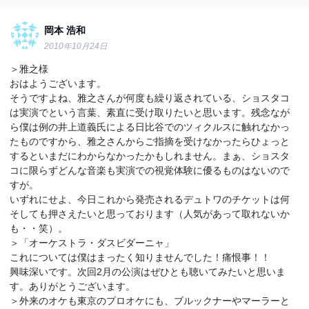
岡本 浩和
2010年10月24日
＞雅之様
おはようございます。
そうですよね、雅之さんが何度も繰り返されている、ショスタコ
は実演でという言葉、素直に受け取りたいと思います。残念なが
ら僕は例の井上道義氏による日比谷でのツィクルスに触れなかっ
たものですから、雅之さんからご指摘を受けなかったらひょっと
するといまだにわからなかったかもしれません。まぁ、ショスタ
コに限らずどんな音楽も実演での視覚体験に優るものはないので
すが。
いずれにせよ、今日これから発売されるデュトワのチケットは何
そしても押さえたいと思っております（人気があって取れないか
も・・笑）。
＞「オーケストラ・ダスビダーニャ」
これについては僕はまったく知りませんでした！痛恨事！！
興味深いです。次回2月の公演はぜひとも聴いてみたいと思いま
す。ありがとうございます。
＞外来のオケも東京のプロオケにも、ブルックナーやマーラーと