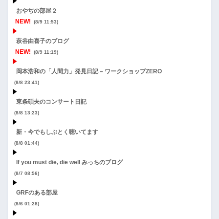
おやぢの部屋２
NEW!
(8/9 11:53)
萩谷由喜子のブログ
NEW!
(8/9 11:19)
岡本浩和の「人間力」発見日記 – ワークショップZERO
(8/8 23:41)
東条碩夫のコンサート日記
(8/8 13:23)
新・今でもしぶとく聴いてます
(8/8 01:44)
If you must die, die well みっちのブログ
(8/7 08:56)
GRFのある部屋
(8/6 01:28)