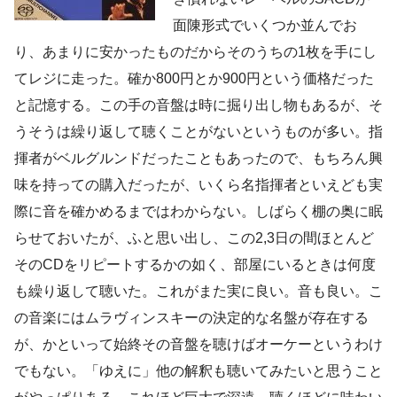
面陳形式でいくつか並んでお
り、あまりに安かったものだからそのうちの1枚を手にし
てレジに走った。確か800円とか900円という価格だった
と記憶する。この手の音盤は時に掘り出し物もあるが、そ
うそうは繰り返して聴くことがないというものが多い。指
揮者がベルグルンドだったこともあったので、もちろん興
味を持っての購入だったが、いくら名指揮者といえども実
際に音を確かめるまではわからない。しばらく棚の奥に眠
らせておいたが、ふと思い出し、この2,3日の間ほとんど
そのCDをリピートするかの如く、部屋にいるときは何度
も繰り返して聴いた。これがまた実に良い。音も良い。こ
の音楽にはムラヴィンスキーの決定的な名盤が存在する
が、かといって始終その音盤を聴けばオーケーというわけ
でもない。「ゆえに」他の解釈も聴いてみたいと思うこと