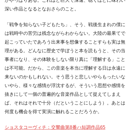
がやっぱりある。これほど巨大で深遠、聴くほどに味わい
深い作品となるとなおさらのこと。
「戦争を知らない子どもたち」、そう、戦後生まれの僕に
は戦時中の苦労は残念ながらわからない。大陸の最果てで
起こっていたであろう出来事を想像することすらも実は無
理がある。どんなに歴史で学ぼうと本を読もうと、その当
事者になり、その体験をしない限り真に「理解する」こと
は不可能。だから、この音楽を本当に理解する日は永遠に
来ないのかもしれない。そう思うと悲しいやらもったいな
いやら、様々な感情が浮沈するが、そういう思想や感情を
抜きにして一個の普遍的な音楽作品として捉えてしまえ
ば、それはそれで十分（だということにしよう）。あとは
何度も機会を得て実演に触れることだろうか。
ショスタコーヴィチ：交響曲第8番ハ短調作品65