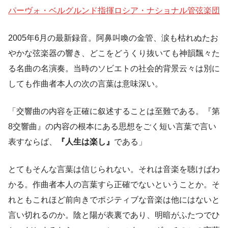
パーヴォ・ベルグルンド指揮ロシア・ナショナル管弦楽団
2005年6月の最新録音。阿鼻叫喚の金管、涙も枯れぬたお
やかな弦楽器の響き、どこをどうくり抜いても神韻飄々た
る名曲の名演奏。当時のソビエトの社会的背景云々は別に
しても作曲者本人の次の言葉は意味深い。
「交響曲の内容を正確に叙述することは至難である。『第
8交響曲』の内容の根本にある思想をごく短い言葉で言い
表すならば、
『人生は楽し』
である」
とてもそんな言葉は信じられない。それは音楽を聴けばわ
かる。作曲者本人の言葉すら正確でないということか。そ
れともこれほど前向きでポジティブな音楽は他にはないと
言い切れるのか。陰と陽が表裏であり、明暗がふたつでひ