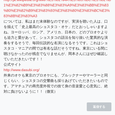
1%E3%82%B9%E3%83%88%E3%83%A9%E3%83%BB%E3%83
%80%E3%82%B9%E3%83%93%E3%83%80%E3%83%BC%E3%
83%8B%E3%83%A3
については、私はまだ未体験なのですが、実演を聴いた人は、口
を揃えて「史上最高のショスタコ・オケ」だとおっしゃいますよ
ね。ヨーロッパ、ロシア、アメリカ、日本の、どのプロオケより
も迫力と愛があって、ショスタコの語法を知り抜いた驚異的な演
奏をするそうで、毎回伝説的な名演になるそうです。これはショ
スタコ・マニアの間では有名な話だそうですね。東京にいる間に
聴けなかったのが残念でなりませんが、岡本さんにはぜひ確認し
ていただきたいです！！
公式サイト
http://www.dasubi.org/
外来のオケも東京のプロオケにも、ブルックナーやマーラーと同
じくらい、ショスタコの交響曲も採りあげていただきたいもので
す。アマチュアの商売度外視での捨て身の音楽愛と心意気に、絶
対に負けないように！！（微笑）
返信する