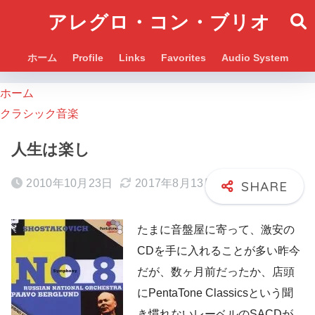
アレグロ・コン・ブリオ
ホーム
Profile
Links
Favorites
Audio System
ホーム
クラシック音楽
人生は楽し
2010年10月23日
2017年8月13日
たまに音盤屋に寄って、激安の
CDを手に入れることが多い昨今
だが、数ヶ月前だったか、店頭
にPentaTone Classicsという聞
き慣れないレーベルのSACDが