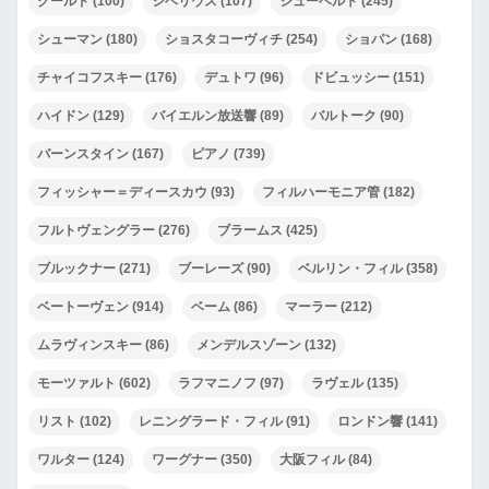
グールド
(100)
シベリウス
(107)
シューベルト
(245)
シューマン
(180)
ショスタコーヴィチ
(254)
ショパン
(168)
チャイコフスキー
(176)
デュトワ
(96)
ドビュッシー
(151)
ハイドン
(129)
バイエルン放送響
(89)
バルトーク
(90)
バーンスタイン
(167)
ピアノ
(739)
フィッシャー＝ディースカウ
(93)
フィルハーモニア管
(182)
フルトヴェングラー
(276)
ブラームス
(425)
ブルックナー
(271)
ブーレーズ
(90)
ベルリン・フィル
(358)
ベートーヴェン
(914)
ベーム
(86)
マーラー
(212)
ムラヴィンスキー
(86)
メンデルスゾーン
(132)
モーツァルト
(602)
ラフマニノフ
(97)
ラヴェル
(135)
リスト
(102)
レニングラード・フィル
(91)
ロンドン響
(141)
ワルター
(124)
ワーグナー
(350)
大阪フィル
(84)