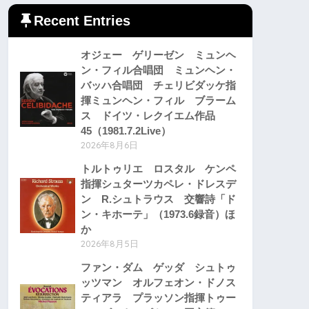
Recent Entries
オジェー ゲリーゼン ミュンヘ
ン・フィル合唱団 ミュンヘン・
バッハ合唱団 チェリビダッケ指
揮ミュンヘン・フィル ブラーム
ス ドイツ・レクイエム作品
45（1981.7.2Live）
2026年8月6日
トルトゥリエ ロスタル ケンペ
指揮シュターツカペレ・ドレスデ
ン R.シュトラウス 交響詩「ド
ン・キホーテ」（1973.6録音）ほ
か
2026年8月5日
ファン・ダム ゲッダ シュトゥ
ッツマン オルフェオン・ドノス
ティアラ プラッソン指揮トゥー