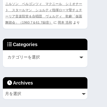
ニルソン ベルゴンツィ マクニール シミオナー
ト スタールマン ショルティ指揮ローマ聖チェチ
ーリア音楽院管＆合唱団 ヴェルディ 歌劇「仮面
舞踏会」（1960.7＆61.7録音）
に
岡本 浩和
より
Categories
Archives