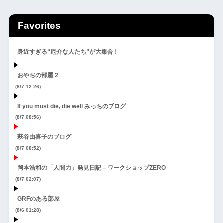
Favorites
身近すぎる“厄介な人たち”が大集合！
おやぢの部屋２
(8/7 12:26)
If you must die, die well みっちのブログ
(8/7 08:56)
萩谷由喜子のブログ
(8/7 08:52)
岡本浩和の「人間力」発見日記 – ワークショップZERO
(8/7 02:07)
GRFのある部屋
(8/6 01:28)