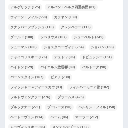
アルゲリッチ
(125)
アルバン・ベルク四重奏団
(81)
ウィーン・フィル
(558)
カラヤン
(139)
クナッパーツブッシュ
(110)
クレンペラー
(113)
グールド
(100)
シベリウス
(107)
シューベルト
(245)
シューマン
(180)
ショスタコーヴィチ
(254)
ショパン
(168)
チャイコフスキー
(176)
デュトワ
(96)
ドビュッシー
(151)
ハイドン
(129)
バイエルン放送響
(89)
バルトーク
(90)
バーンスタイン
(167)
ピアノ
(738)
フィッシャー＝ディースカウ
(93)
フィルハーモニア管
(182)
フルトヴェングラー
(276)
ブラームス
(425)
ブルックナー
(271)
ブーレーズ
(90)
ベルリン・フィル
(358)
ベートーヴェン
(914)
ベーム
(86)
マーラー
(212)
ムラヴィンスキー
(86)
メンデルスゾーン
(132)