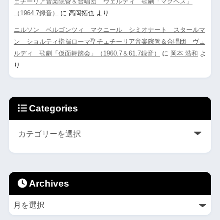
ェチーリア音楽院管＆合唱団 ヴェルディ 歌劇「マクベス」
（1964.7録音）
に
高岡拓也
より
ニルソン ベルゴンツィ マクニール シミオナート スタールマ
ン ショルティ指揮ローマ聖チェチーリア音楽院管＆合唱団 ヴェ
ルディ 歌劇「仮面舞踏会」（1960.7＆61.7録音）
に
岡本 浩和
よ
り
Categories
Archives