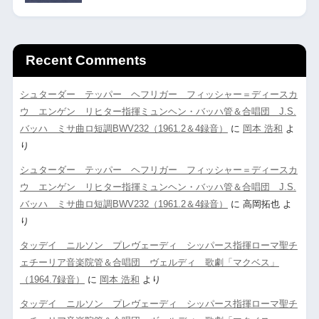
Recent Comments
シュターダー テッパー ヘフリガー フィッシャー＝ディースカ
ウ エンゲン リヒター指揮ミュンヘン・バッハ管＆合唱団 J.S.
バッハ ミサ曲ロ短調BWV232（1961.2＆4録音）
に
岡本 浩和
よ
り
シュターダー テッパー ヘフリガー フィッシャー＝ディースカ
ウ エンゲン リヒター指揮ミュンヘン・バッハ管＆合唱団 J.S.
バッハ ミサ曲ロ短調BWV232（1961.2＆4録音）
に
高岡拓也
よ
り
タッデイ ニルソン プレヴェーディ シッパース指揮ローマ聖チ
ェチーリア音楽院管＆合唱団 ヴェルディ 歌劇「マクベス」
（1964.7録音）
に
岡本 浩和
より
タッデイ ニルソン プレヴェーディ シッパース指揮ローマ聖チ