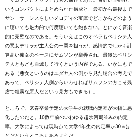
いうコンパクトにまとめられた構成と、最初から最後まで
サン＝サーンスらしいメロディの宝庫でどこからどのよう
に聴いても魅力的で何度聴いても飽きない。とにかく音楽
的に完璧なのである。そういえばこのオペラもペリシテ人
の悪女デリラが主人公の一翼を担うが、感情的でしかも計
算高い彼女のペースにサムソンが翻弄され、最後はペリシ
テ人ともども自滅して行くという内容である。いかにもで
ある（悪女というのはユダヤ人の側から見た場合の考えで
あって、ペリシテ人側からいわせればサムソンの方こそ残
虐で粗暴な悪人だという見方もできる）。
ところで、来春卒業予定の大学生の就職内定率が大幅に悪
化したのだと。10数年前のいわゆる超氷河期並みの内定
率。大学によっては現時点で大学4年生の内定率が30％ほ
どだというところもあるようだ。