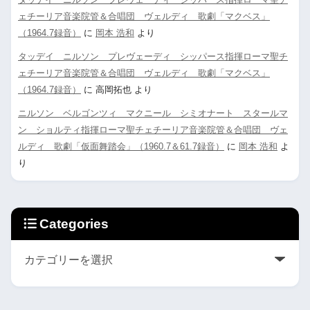
ェチーリア音楽院管＆合唱団 ヴェルディ 歌劇「マクベス」
（1964.7録音）
に
岡本 浩和
より
タッデイ ニルソン プレヴェーディ シッパース指揮ローマ聖チ
ェチーリア音楽院管＆合唱団 ヴェルディ 歌劇「マクベス」
（1964.7録音）
に
高岡拓也
より
ニルソン ベルゴンツィ マクニール シミオナート スタールマ
ン ショルティ指揮ローマ聖チェチーリア音楽院管＆合唱団 ヴェ
ルディ 歌劇「仮面舞踏会」（1960.7＆61.7録音）
に
岡本 浩和
よ
り
Categories