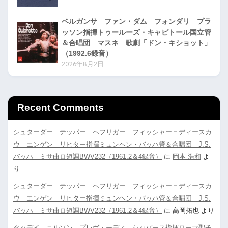
ベルガンサ ファン・ダム フォンダリ プラ
ッソン指揮トゥールーズ・キャピトール国立管
＆合唱団 マスネ 歌劇「ドン・キショット」
（1992.6録音）
2026年8月2日
Recent Comments
シュターダー テッパー ヘフリガー フィッシャー＝ディースカ
ウ エンゲン リヒター指揮ミュンヘン・バッハ管＆合唱団 J.S.
バッハ ミサ曲ロ短調BWV232（1961.2＆4録音）
に
岡本 浩和
よ
り
シュターダー テッパー ヘフリガー フィッシャー＝ディースカ
ウ エンゲン リヒター指揮ミュンヘン・バッハ管＆合唱団 J.S.
バッハ ミサ曲ロ短調BWV232（1961.2＆4録音）
に
高岡拓也
より
タッデイ ニルソン プレヴェーディ シッパース指揮ローマ聖チ