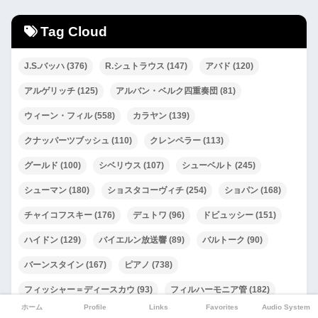
Tag Cloud
J.S.バッハ
(376)
R.シュトラウス
(147)
アバド
(120)
アルゲリッチ
(125)
アルバン・ベルク四重奏団
(81)
ウィーン・フィル
(558)
カラヤン
(139)
クナッパーツブッシュ
(110)
クレンペラー
(113)
グールド
(100)
シベリウス
(107)
シューベルト
(245)
シューマン
(180)
ショスタコーヴィチ
(254)
ショパン
(168)
チャイコフスキー
(176)
デュトワ
(96)
ドビュッシー
(151)
ハイドン
(129)
バイエルン放送響
(89)
バルトーク
(90)
バーンスタイン
(167)
ピアノ
(738)
フィッシャー＝ディースカウ
(93)
フィルハーモニア管
(182)
ホーム
Profile
Links
Favorites
Audio System
フルトヴェングラー
(276)
ブラームス
(425)