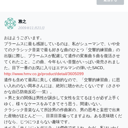
雅之
2009年11月21日
おはようございます。
ブラームスに最も感謝しているのは、私がシューマンで、いや全
てのクラシック音楽で最も好きな曲のひとつ「交響的練習曲」の
出版に際し、ブラームスが配慮して遺作の変奏曲５曲を復活させ
てくれたこと。この曲、今年もいい音盤がいっぱい発売されまし
た。目下一番のお気に入りはエデルマンの弾いたSACD。
http://www.hmv.co.jp/product/detail/3605099
遺作も含めて最高に美しく感動的なので、「交響的練習曲」に思
い入れのない岡本さんには、絶対に聴かれたくないです（ささや
かな自己防衛反応･･･笑）。
＞男と女の関係は男性が譲歩して女性を立てるほうが必ず上手く
ゆく。様々なケースをみてきてそう思う。間違いない。
クラシック音楽なんて所詮男の作曲家の、男の思考と妄想で出来
た産物がほとんど･･･、目茶目茶偏ってますよね。ある意味聴くだ
けなら、じつにつまらない趣味です。
オペラ「サムソンとデリラ」は傑作ですよね。ただ、私はいかん