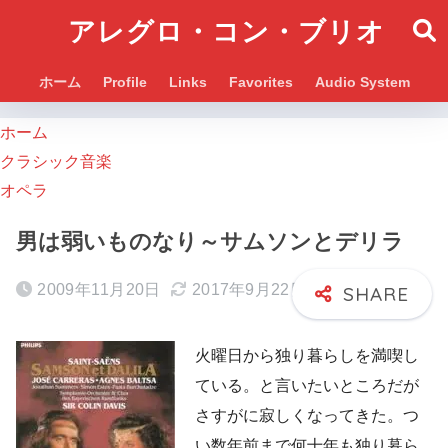
アレグロ・コン・ブリオ
ホーム
Profile
Links
Favorites
Audio System
ホーム
クラシック音楽
オペラ
男は弱いものなり～サムソンとデリラ
2009年11月20日
2017年9月22日
火曜日から独り暮らしを満喫し
ている。と言いたいところだが
さすがに寂しくなってきた。つ
い数年前まで何十年も独り暮ら