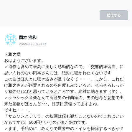
返信する
岡本 浩和
2009年11月21日
＞雅之様
おはようございます。
＞遺作も含めて最高に美しく感動的なので、「交響的練習曲」に
思い入れのない岡本さんには、絶対に聴かれたくないです
この曲はほんとに聴き込みが足りなくて・・・。しかし、これだ
け雅之さんが絶賛されるのを何度もみていると、そろそろしっか
り勉強せねばと思っているところです。絶対に聴きます（笑）。
＞クラシック音楽なんて所詮男の作曲家の、男の思考と妄想で出
来た産物がほとんど･･･、目茶目茶偏ってますよね。
ですね・・・。
「サムソンとデリラ」の映画は僕も観たことないのでこれはいい
かもですね。500円というのがまた魅力です。
＞まず、手始めに、みんなで世界中のトイレを掃除するべきか？