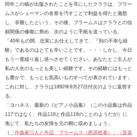
同年この稿が出版されたことを耳にしたクララは、ブラー
ムスがシューマンの名誉を汚すことで利益を得たと激怒
し、非難したという。その後、ブラームスはクララとの信
頼関係の修復に努め、次のように手紙を送っている。
「40年もの間、忠実にお仕えしてきて、『別の不幸な経
験』であるのはとても辛いことです。・・・しかし、今日
もう一度繰り返し述べさせてください。あなたとご主人が
私の人生のもっとも美しい経験です。その経験にはもっと
も豊かで、もっとも気高いものすべてが表されています」
これに対し、クララは1892年9月27日付次のように返答す
る。
「ヨハネス、最新の《ピアノ小品集》（この小品集は作品
117ではなく、作品118と作品119のことのようだが）に
免じて、私たちの友情を元の鞘に収めましょう」
（
「作曲家◎人と作品 ブラームス（西原稔著）」（音楽