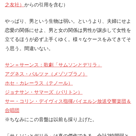
之友社）
からの引用を含む）
やっぱり、男という生物は弱い。というより、夫婦にせよ
恋愛の関係にせよ、男と女の関係は男性が譲歩して女性を
立てるほうが必ず上手くゆく。様々なケースをみてきてそ
う思う。間違いない。
サン＝サーンス：歌劇「サムソンとデリラ」
アグネス・バルツァ（メゾソプラノ）
ホセ・カレーラス（テノール）
ジョナサン・サマーズ（バリトン）
サー・コリン・デイヴィス指揮バイエルン放送交響楽団＆
合唱団
※ちなみにこの音盤は以前も採り上げた。
「サムソンとデリラ」は真の傑作である。合計2時間弱と