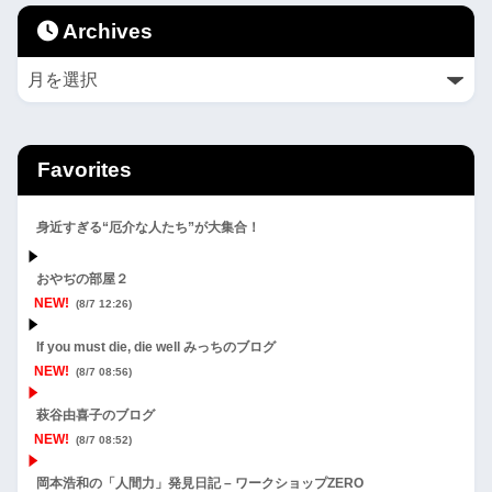
Archives
Favorites
身近すぎる“厄介な人たち”が大集合！
おやぢの部屋２
NEW!
(8/7 12:26)
If you must die, die well みっちのブログ
NEW!
(8/7 08:56)
萩谷由喜子のブログ
NEW!
(8/7 08:52)
岡本浩和の「人間力」発見日記 – ワークショップZERO