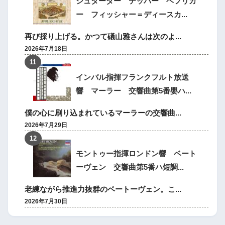
シュターダー テッパー ヘフリガ
ー フィッシャー＝ディースカ...
再び採り上げる。かつて礒山雅さんは次のよ...
2026年7月18日
インバル指揮フランクフルト放送
響 マーラー 交響曲第5番嬰ハ...
僕の心に刷り込まれているマーラーの交響曲...
2026年7月29日
モントゥー指揮ロンドン響 ベート
ーヴェン 交響曲第5番ハ短調...
老練ながら推進力抜群のベートーヴェン。こ...
2026年7月30日