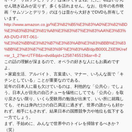
せん聴き込みが足りず、多くを語れません。なお、往年の名作映
画「サムソンとデリラ」のほうは昔から大好きでDVDも所有して
います。
http://www.amazon.co.jp/%E3%82%B5%E3%83%A0%E3%82%BD
%E3%83%B3%E3%81%A8%E3%83%87%E3%83%AA%E3%83%
A9-DVD-FRT-061-
%E3%82%BB%E3%82%B7%E3%83%AB%E3%83%BBB%E3%83
%BB%E3%83%87%E3%83%9F%E3%83%AB/dp/B000LZ6E9K/ref
=sr_1_2?ie=UTF8&s=dvd&qid=1258745519&sr=8-2
この話の理解が深まるので、オペラの好きな人にもお薦めです
よ。
＞家庭生活、アルバイト、言葉遣い、マナー、いろんな面で「キ
チンとしている」ことが重要なのである。
近年の日本人に最も欠けているのは、利他的な「公共心」でしょ
う。日本人が目先の自己チューを犠牲にしてでも「公共心」を取
り戻さない限り、いくら受験用の勉強が出来て、いい所に就職し
ても、それは身内だけの自己満足に過ぎず、世界の誰からも好か
れず、相手にもされず、結果日本の国際競争力や地位も低下する
一方でしょう。
まず、手始めに、みんなで世界中のトイレを掃除するべきか？
（笑）