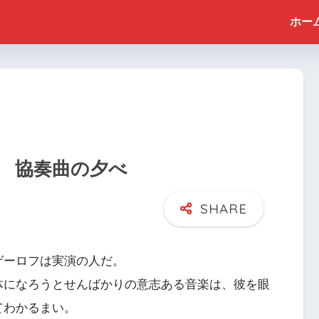
ホー
 協奏曲の夕べ
ゲーロフは実演の人だ。
体になろうとせんばかりの意志ある音楽は、彼を眼
てわかるまい。