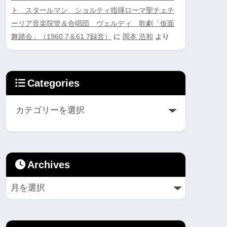
ト スタールマン ショルティ指揮ローマ聖チェチ
ーリア音楽院管＆合唱団 ヴェルディ 歌劇「仮面
舞踏会」（1960.7＆61.7録音）
に
岡本 浩和
より
Categories
Archives