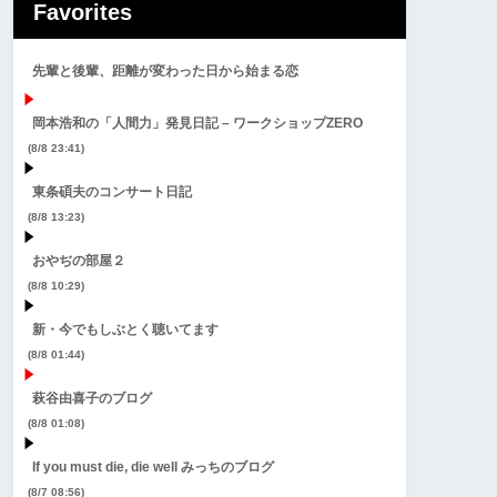
Favorites
先輩と後輩、距離が変わった日から始まる恋
岡本浩和の「人間力」発見日記 – ワークショップZERO
(8/8 23:41)
東条碩夫のコンサート日記
(8/8 13:23)
おやぢの部屋２
(8/8 10:29)
新・今でもしぶとく聴いてます
(8/8 01:44)
萩谷由喜子のブログ
(8/8 01:08)
If you must die, die well みっちのブログ
(8/7 08:56)