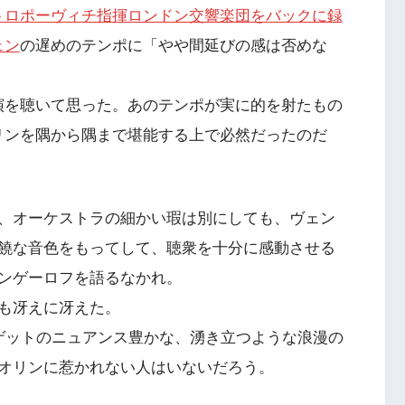
トロポーヴィチ指揮ロンドン交響楽団をバックに録
ェン
の遅めのテンポに「やや間延びの感は否めな
演を聴いて思った。あのテンポが実に的を射たもの
リンを隅から隅まで堪能する上で必然だったのだ
、オーケストラの細かい瑕は別にしても、ヴェン
饒な音色をもってして、聴衆を十分に感動させる
ンゲーロフを語るなかれ。
も冴えに冴えた。
ゲットのニュアンス豊かな、湧き立つような浪漫の
オリンに惹かれない人はいないだろう。