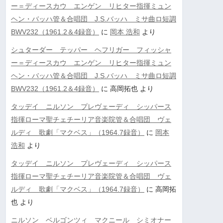
ー＝ディースカウ エンゲン リヒター指揮ミュン
ヘン・バッハ管＆合唱団 J.S.バッハ ミサ曲ロ短調
BWV232（1961.2＆4録音）
に
岡本 浩和
より
シュターダー テッパー ヘフリガー フィッシャ
ー＝ディースカウ エンゲン リヒター指揮ミュン
ヘン・バッハ管＆合唱団 J.S.バッハ ミサ曲ロ短調
BWV232（1961.2＆4録音）
に
高岡拓也
より
タッデイ ニルソン プレヴェーディ シッパース
指揮ローマ聖チェチーリア音楽院管＆合唱団 ヴェ
ルディ 歌劇「マクベス」（1964.7録音）
に
岡本
浩和
より
タッデイ ニルソン プレヴェーディ シッパース
指揮ローマ聖チェチーリア音楽院管＆合唱団 ヴェ
ルディ 歌劇「マクベス」（1964.7録音）
に
高岡拓
也
より
ニルソン ベルゴンツィ マクニール シミオナー