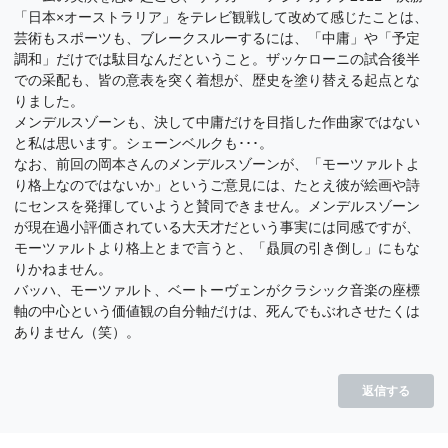
「日本×オーストラリア」をテレビ観戦して改めて感じたことは、
芸術もスポーツも、ブレークスルーするには、「中庸」や「予定
調和」だけでは駄目なんだということ。ザッケローニの試合後半
での采配も、皆の意表を突く着想が、歴史を塗り替える起点とな
りました。
メンデルスゾーンも、決して中庸だけを目指した作曲家ではない
と私は思います。シェーンベルクも･･･。
なお、前回の岡本さんのメンデルスゾーンが、「モーツァルトよ
り格上なのではないか」というご意見には、たとえ彼が絵画や詩
にセンスを発揮していようと賛同できません。メンデルスゾーン
が現在過小評価されている大天才だという事実には同感ですが、
モーツァルトより格上とまで言うと、「贔屓の引き倒し」にもな
りかねません。
バッハ、モーツァルト、ベートーヴェンがクラシック音楽の座標
軸の中心という価値観の自分軸だけは、死んでもぶれさせたくは
ありません（笑）。
返信する