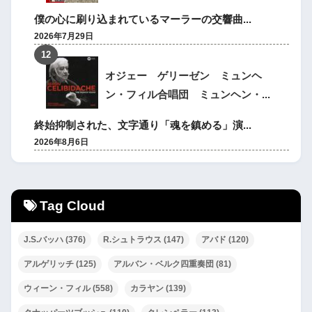
僕の心に刷り込まれているマーラーの交響曲...
2026年7月29日
オジェー ゲリーゼン ミュンヘ
ン・フィル合唱団 ミュンヘン・...
終始抑制された、文字通り「魂を鎮める」演...
2026年8月6日
Tag Cloud
J.S.バッハ
(376)
R.シュトラウス
(147)
アバド
(120)
アルゲリッチ
(125)
アルバン・ベルク四重奏団
(81)
ウィーン・フィル
(558)
カラヤン
(139)