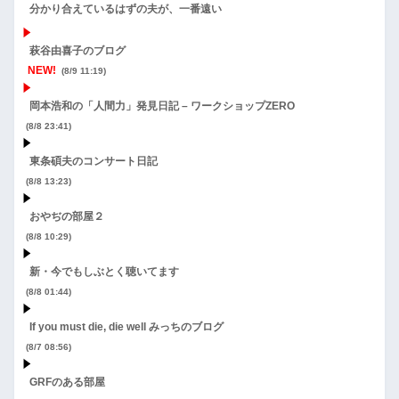
分かり合えているはずの夫が、一番遠い
萩谷由喜子のブログ
NEW!
(8/9 11:19)
岡本浩和の「人間力」発見日記 – ワークショップZERO
(8/8 23:41)
東条碩夫のコンサート日記
(8/8 13:23)
おやぢの部屋２
(8/8 10:29)
新・今でもしぶとく聴いてます
(8/8 01:44)
If you must die, die well みっちのブログ
(8/7 08:56)
GRFのある部屋