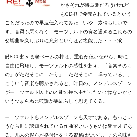
かもそれが海賊盤だろうけれど
もCD-Rで発売されているという
ことだったので早速仕入れてみた。いや、素晴らしいで
す。音質も悪くなく、モーツァルトの有名過ぎるこれらの
交響曲を久しぶりに充分というほど堪能した・・・涙。
齢80を超える老ベームの棒は、重心が低いながら、時に
自由に飛翔し、モーツァルトの感性を超え、「音楽そのも
の」がただそこに「在り」、ただそこに「鳴っている」。
こういう音楽を聴かされると、昨日の、メンデルスゾーン
がモーツァルト以上の才能の持ち主だったのではないかと
いうつまらぬ比較論が馬鹿らしく思えてくる。
モーツァルトもメンデルスゾーンも天才である。もっとい
うなら世に認知されている作曲家というものは皆天才であ
る。凡人の僕らが格付けをする資格はないし、その意味も