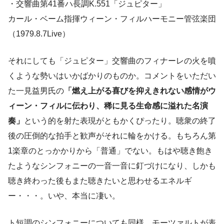
・交響曲第41番ハ長調K.551「ジュピター」
カール・ベーム指揮ウィーン・フィルハーモニー管弦楽団
（1979.8.7Live）
それにしても「ジュピター」交響曲のフィナーレの火を噴
くような勢いはいかばかりのものか。コメントをいただい
た一見益男氏の
「燃え上がる喜びを抑えきれない感情がウ
ィーン・フィルに伝わり、稀に見る生命感に溢れた名演
奏」
という的を射た表現がともかくぴったり。聴衆の終了
後の圧倒的な拍手と歓声がそれに輪をかける。もちろん第
1楽章のとっかかりから「普通」でない。もはや聴き飽き
たようなシンフォニーの一音一音に釘づけになり、しかも
聴き終わった後もまた聴きたいと思わせるエネルギ
ー・・・。いや、本当に凄い。
ト短調のシンフォニーについても同様。モーツァルトが表