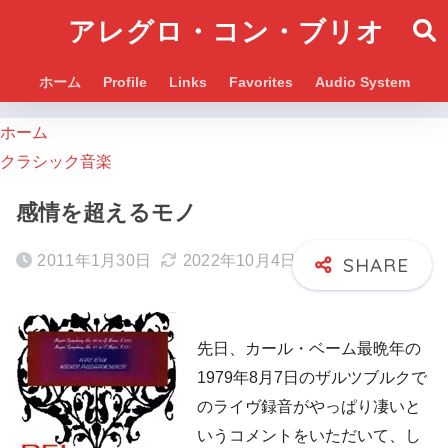
アレグロ・コン・ブリオ
ホーム
Profile
Links
Favorites
Audio System
ホーム
クラシック音楽
感情を超えるモノ
2011年1月30日
2022年10月4日
先日、カール・ベーム最晩年の
1979年8月7日のザルツブルクで
のライヴ録音がやっぱり凄いと
いうコメントをいただいて、し