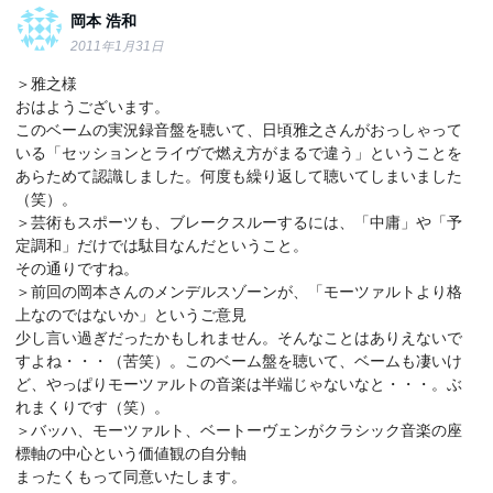
岡本 浩和
2011年1月31日
＞雅之様
おはようございます。
このベームの実況録音盤を聴いて、日頃雅之さんがおっしゃって
いる「セッションとライヴで燃え方がまるで違う」ということを
あらためて認識しました。何度も繰り返して聴いてしまいました
（笑）。
＞芸術もスポーツも、ブレークスルーするには、「中庸」や「予
定調和」だけでは駄目なんだということ。
その通りですね。
＞前回の岡本さんのメンデルスゾーンが、「モーツァルトより格
上なのではないか」というご意見
少し言い過ぎだったかもしれません。そんなことはありえないで
すよね・・・（苦笑）。このベーム盤を聴いて、ベームも凄いけ
ど、やっぱりモーツァルトの音楽は半端じゃないなと・・・。ぶ
れまくりです（笑）。
＞バッハ、モーツァルト、ベートーヴェンがクラシック音楽の座
標軸の中心という価値観の自分軸
まったくもって同意いたします。