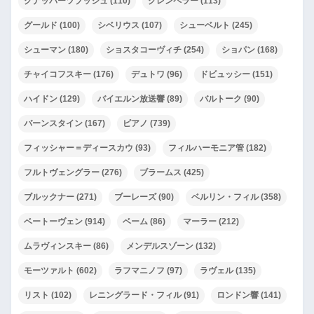
クナッパーツブッシュ
(110)
クレンペラー
(113)
グールド
(100)
シベリウス
(107)
シューベルト
(245)
シューマン
(180)
ショスタコーヴィチ
(254)
ショパン
(168)
チャイコフスキー
(176)
デュトワ
(96)
ドビュッシー
(151)
ハイドン
(129)
バイエルン放送響
(89)
バルトーク
(90)
バーンスタイン
(167)
ピアノ
(739)
フィッシャー＝ディースカウ
(93)
フィルハーモニア管
(182)
フルトヴェングラー
(276)
ブラームス
(425)
ブルックナー
(271)
ブーレーズ
(90)
ベルリン・フィル
(358)
ベートーヴェン
(914)
ベーム
(86)
マーラー
(212)
ムラヴィンスキー
(86)
メンデルスゾーン
(132)
モーツァルト
(602)
ラフマニノフ
(97)
ラヴェル
(135)
リスト
(102)
レニングラード・フィル
(91)
ロンドン響
(141)