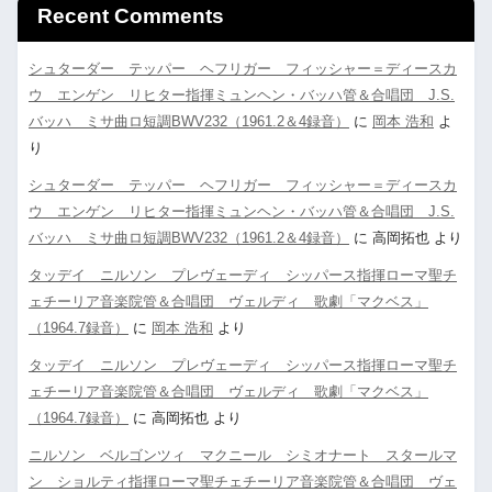
Recent Comments
シュターダー テッパー ヘフリガー フィッシャー＝ディースカ
ウ エンゲン リヒター指揮ミュンヘン・バッハ管＆合唱団 J.S.
バッハ ミサ曲ロ短調BWV232（1961.2＆4録音）
に
岡本 浩和
よ
り
シュターダー テッパー ヘフリガー フィッシャー＝ディースカ
ウ エンゲン リヒター指揮ミュンヘン・バッハ管＆合唱団 J.S.
バッハ ミサ曲ロ短調BWV232（1961.2＆4録音）
に
高岡拓也
より
タッデイ ニルソン プレヴェーディ シッパース指揮ローマ聖チ
ェチーリア音楽院管＆合唱団 ヴェルディ 歌劇「マクベス」
（1964.7録音）
に
岡本 浩和
より
タッデイ ニルソン プレヴェーディ シッパース指揮ローマ聖チ
ェチーリア音楽院管＆合唱団 ヴェルディ 歌劇「マクベス」
（1964.7録音）
に
高岡拓也
より
ニルソン ベルゴンツィ マクニール シミオナート スタールマ
ン ショルティ指揮ローマ聖チェチーリア音楽院管＆合唱団 ヴェ