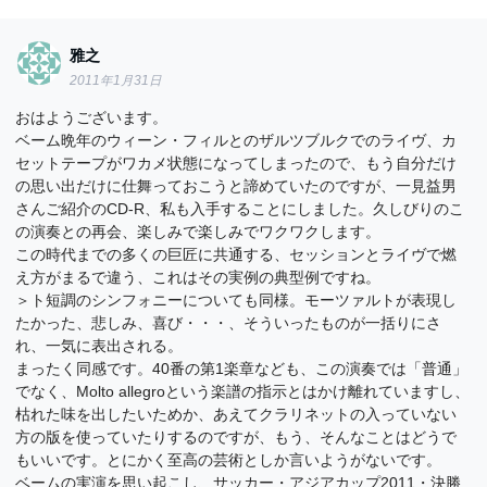
雅之
2011年1月31日
おはようございます。
ベーム晩年のウィーン・フィルとのザルツブルクでのライヴ、カ
セットテープがワカメ状態になってしまったので、もう自分だけ
の思い出だけに仕舞っておこうと諦めていたのですが、一見益男
さんご紹介のCD-R、私も入手することにしました。久しびりのこ
の演奏との再会、楽しみで楽しみでワクワクします。
この時代までの多くの巨匠に共通する、セッションとライヴで燃
え方がまるで違う、これはその実例の典型例ですね。
＞ト短調のシンフォニーについても同様。モーツァルトが表現し
たかった、悲しみ、喜び・・・、そういったものが一括りにさ
れ、一気に表出される。
まったく同感です。40番の第1楽章なども、この演奏では「普通」
でなく、Molto allegroという楽譜の指示とはかけ離れていますし、
枯れた味を出したいためか、あえてクラリネットの入っていない
方の版を使っていたりするのですが、もう、そんなことはどうで
もいいです。とにかく至高の芸術としか言いようがないです。
ベームの実演を思い起こし、サッカー・アジアカップ2011・決勝