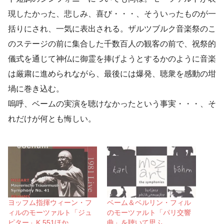
現したかった、悲しみ、喜び・・・、そういったものが一
括りにされ、一気に表出される。ザルツブルク音楽祭のこ
のステージの前に集合した千数百人の観客の前で、祝祭的
儀式を通じて神仏に御霊を捧げようとするかのように音楽
は厳粛に進められながら、最後には爆発、聴衆を感動の坩
堝に巻き込む。
嗚呼、ベームの実演を聴けなかったという事実・・・、そ
れだけが何とも悔しい。
ヨッフム指揮ウィーン・フ
ベーム＆ベルリン・フィル
ィルのモーツァルト「ジュ
のモーツァルト「パリ交響
ピター」K.551ほか
曲」を聴いて思ふ