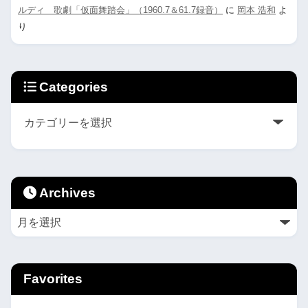
ルディ 歌劇「仮面舞踏会」（1960.7＆61.7録音）
に
岡本 浩和
よ
り
Categories
Archives
Favorites