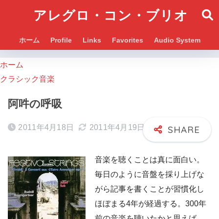
アレグロ・コン・ブリオ
ホーム
Profile
Links
Favorites
Audio System
ホーム
クラシック音楽
阿吽の呼吸
2011年4月18日
2011年4月19日
音楽を聴くことは真に面白い。
毎日のように音盤を採り上げな
がら記事を書くことが習慣化し
ほぼまる4年が経過する。300年
前の音楽を聴いたかと思えば、