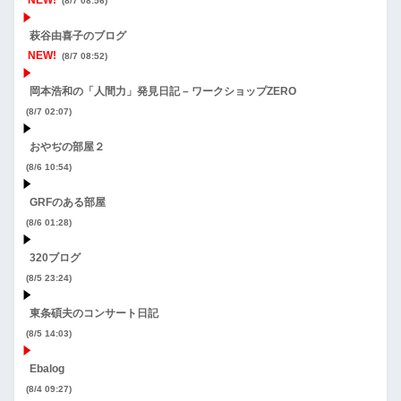
(8/7 08:56)
萩谷由喜子のブログ
NEW!
(8/7 08:52)
岡本浩和の「人間力」発見日記 – ワークショップZERO
(8/7 02:07)
おやぢの部屋２
(8/6 10:54)
GRFのある部屋
(8/6 01:28)
320ブログ
(8/5 23:24)
東条碩夫のコンサート日記
(8/5 14:03)
Ebalog
(8/4 09:27)