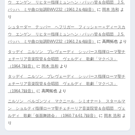
ウ エンゲン リヒター指揮ミュンヘン・バッハ管＆合唱団 J.S.
バッハ ミサ曲ロ短調BWV232（1961.2＆4録音）
に
岡本 浩和
よ
り
シュターダー テッパー ヘフリガー フィッシャー＝ディースカ
ウ エンゲン リヒター指揮ミュンヘン・バッハ管＆合唱団 J.S.
バッハ ミサ曲ロ短調BWV232（1961.2＆4録音）
に
高岡拓也
より
タッデイ ニルソン プレヴェーディ シッパース指揮ローマ聖チ
ェチーリア音楽院管＆合唱団 ヴェルディ 歌劇「マクベス」
（1964.7録音）
に
岡本 浩和
より
タッデイ ニルソン プレヴェーディ シッパース指揮ローマ聖チ
ェチーリア音楽院管＆合唱団 ヴェルディ 歌劇「マクベス」
（1964.7録音）
に
高岡拓也
より
ニルソン ベルゴンツィ マクニール シミオナート スタールマ
ン ショルティ指揮ローマ聖チェチーリア音楽院管＆合唱団 ヴェ
ルディ 歌劇「仮面舞踏会」（1960.7＆61.7録音）
に
岡本 浩和
よ
り