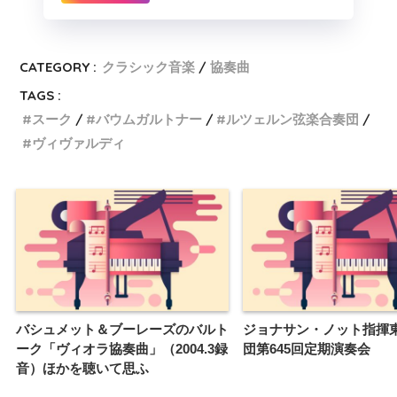
CATEGORY :
クラシック音楽
協奏曲
TAGS :
スーク
バウムガルトナー
ルツェルン弦楽合奏団
ヴィヴァルディ
バシュメット＆ブーレーズのバルト
ジョナサン・ノット指揮
ーク「ヴィオラ協奏曲」（2004.3録
団第645回定期演奏会
音）ほかを聴いて思ふ