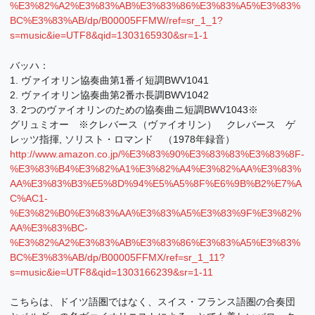
%E3%82%A2%E3%83%AB%E3%83%86%E3%83%A5%E3%83%
BC%E3%83%AB/dp/B00005FFMW/ref=sr_1_1?
s=music&ie=UTF8&qid=1303165930&sr=1-1
バッハ：
1. ヴァイオリン協奏曲第1番イ短調BWV1041
2. ヴァイオリン協奏曲第2番ホ長調BWV1042
3. 2つのヴァイオリンのための協奏曲ニ短調BWV1043※
グリュミオー ※クレバース（ヴァイオリン） クレバース ゲ
レッツ指揮, ソリスト・ロマンド （1978年録音）
http://www.amazon.co.jp/%E3%83%90%E3%83%83%E3%83%8F-
%E3%83%B4%E3%82%A1%E3%82%A4%E3%82%AA%E3%83%
AA%E3%83%B3%E5%8D%94%E5%A5%8F%E6%9B%B2%E7%A
C%AC1-
%E3%82%B0%E3%83%AA%E3%83%A5%E3%83%9F%E3%82%
AA%E3%83%BC-
%E3%82%A2%E3%83%AB%E3%83%86%E3%83%A5%E3%83%
BC%E3%83%AB/dp/B00005FFMX/ref=sr_1_11?
s=music&ie=UTF8&qid=1303166239&sr=1-11
こちらは、ドイツ語圏ではなく、スイス・フランス語圏の合奏団