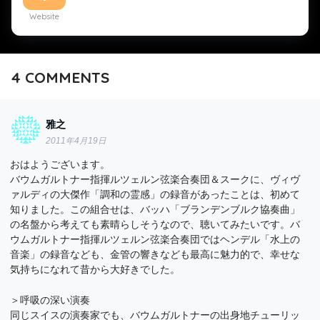
Website
4
COMMENTS
雅之
2011年4月19日
おはようございます。
バウムガルトナー指揮ルツェルン弦楽合奏団＆スークに、ヴィヴ
ァルディの大傑作「調和の霊感」の録音があったことは、初めて
知りました。この組合せは、バッハ「ブランデンブルク協奏曲」
の名盤から考えても素晴らしそうなので、聴いてみたいです。バ
ウムガルトナー指揮ルツェルン弦楽合奏団ではヘンデル「水上の
音楽」の録音なども、金管の響きなども最高に魅力的で、幸せな
気持ちになれて昔から大好きでした。
＞呼吸の深い演奏
同じスイスの演奏家でも、バウムガルトナーの出身地チューリッ