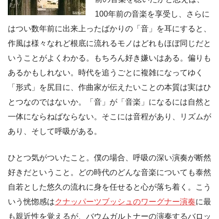
100年前の音楽を享受し、さらに
はつい数年前に出来上ったばかりの「音」を耳にすると、
作風は様々なれど根底に流れるモノはどれもほぼ同じだと
いうことがよくわかる。もちろん好き嫌いはある。偏りも
あるかもしれない。時代を追うごとに複雑になってゆく
「形式」を尻目に、作曲家が伝えたいことの本質は実はひ
とつなのではないか。「音」が「音楽」になるには自然と
一体にならねばならない。そこには音程があり、リズムが
あり、そして呼吸がある。
ひとつ気がついたこと。僕の場合、呼吸の深い演奏が断然
好きだということ。どの時代のどんな音楽についても泰然
自若とした悠久の流れに身を任せると心が落ち着く。こう
いう恍惚感は
クナッパーツブッシュのワーグナー演奏
に最
も親近性を覚えるが、バウムガルトナーの演奏するバロッ