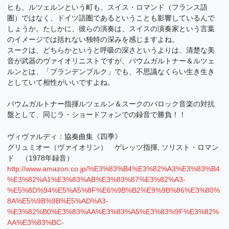
ヒも、ルツェルンという町も、スイス・ロマンド（フランス語
圏）ではなく、ドイツ語圏であるということも影響しているんで
しょうか。たしかに、彼らの演奏は、スイスの演奏家という言葉
のイメージでは括れない独特の深みを感じますよね。
スークは、どちらかというと呼吸の深さというよりは、清楚な美
音が武器のヴァイオリニストですが、バウムガルトナー＆ルツェ
ルンとは、「ブランデンブルク」でも、不思議なくらい生き生き
としていて相性がいいですよね。
バウムガルトナー指揮ルツェルン＆スークのバロック音楽の対抗
盤として、同じラ・ショードフォンでの録音で勝負！！
ヴィヴァルディ：協奏曲集《四季》
グリュミオー（ヴァイオリン） ゲレッツ指揮, ソリスト・ロマン
ド （1978年録音）
http://www.amazon.co.jp/%E3%83%B4%E3%82%A3%E3%83%B4
%E3%82%A1%E3%83%AB%E3%83%87%E3%82%A3-
%E5%8D%94%E5%A5%8F%E6%9B%B2%E9%9B%86%E3%80%
8A%E5%9B%9B%E5%AD%A3-
%E3%82%B0%E3%83%AA%E3%83%A5%E3%83%9F%E3%82%
AA%E3%83%BC-