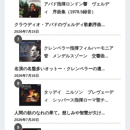
アバド指揮ロンドン響 ヴェルデ
ィ 序曲集（1978.5録音）
クラウディオ・アバドのヴェルディ歌劇序曲...
2026年7月15日
クレンペラー指揮フィルハーモニア
管 メンデルスゾーン 交響曲...
名演の名盤多いオットー・クレンペラーの遺...
2026年7月16日
タッデイ ニルソン プレヴェーデ
ィ シッパース指揮ローマ聖チ...
人間の欲のなれの果て。慈しみや智慧が欠け...
2026年7月20日