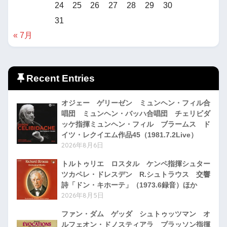
24
25
26
27
28
29
30
31
« 7月
Recent Entries
オジェー ゲリーゼン ミュンヘン・フィル合
唱団 ミュンヘン・バッハ合唱団 チェリビダ
ッケ指揮ミュンヘン・フィル ブラームス ド
イツ・レクイエム作品45（1981.7.2Live）
2026年8月6日
トルトゥリエ ロスタル ケンペ指揮シュター
ツカペレ・ドレスデン R.シュトラウス 交響
詩「ドン・キホーテ」（1973.6録音）ほか
2026年8月5日
ファン・ダム ゲッダ シュトゥッツマン オ
ルフェオン・ドノスティアラ プラッソン指揮