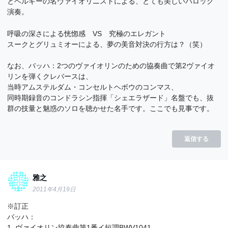
とベルギーの名ヴァイオリニストによる、とても美しいバロック
演奏。
呼吸の深さによる恍惚感 VS 究極のエレガント
スークとグリュミオーによる、夢の美音対決の行方は？（笑）
なお、バッハ：2つのヴァイオリンのための協奏曲で第2ヴァイオ
リンを弾くクレバースは、
当時アムステルダム・コンセルトヘボウのコンマス、
同時期録音のコンドラシン指揮「シェエラザード」名盤でも、抜
群の技量と魅惑のソロを聴かせた名手です。ここでも見事です。
返信する
雅之
2011年4月19日
※訂正
バッハ：
1. ヴァイオリン協奏曲第1番イ短調BWV1041