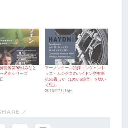
揮読響第98回みなと
アーノンクール指揮コンツェント
ー名曲シリーズ
ゥス・ムジクスのハイドン交響曲
8日
第53番ほか（1990.6録音）を聴い
て思ふ
2016年7月15日
SHARE