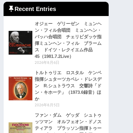
Recent Entries
オジェー ゲリーゼン ミュンヘ
ン・フィル合唱団 ミュンヘン・
バッハ合唱団 チェリビダッケ指
揮ミュンヘン・フィル ブラーム
ス ドイツ・レクイエム作品
45（1981.7.2Live）
2026年8月6日
トルトゥリエ ロスタル ケンペ
指揮シュターツカペレ・ドレスデ
ン R.シュトラウス 交響詩「ド
ン・キホーテ」（1973.6録音）ほ
か
2026年8月5日
ファン・ダム ゲッダ シュトゥ
ッツマン オルフェオン・ドノス
ティアラ プラッソン指揮トゥー