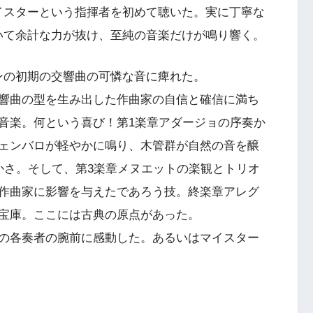
イスターという指揮者を初めて聴いた。実に丁寧な
いて余計な力が抜け、至純の音楽だけが鳴り響く。
ンの初期の交響曲の可憐な音に痺れた。
交響曲の型を生み出した作曲家の自信と確信に満ち
音楽。何という喜び！第1楽章アダージョの序奏か
ェンバロが軽やかに鳴り、木管群が自然の音を醸
かさ。そして、第3楽章メヌエットの楽観とトリオ
作曲家に影響を与えたであろう技。終楽章アレグ
宝庫。ここには古典の原点があった。
の各奏者の腕前に感動した。あるいはマイスター