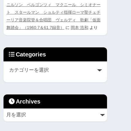
ニルソン ベルゴンツィ マクニール シミオナー
ト スタールマン ショルティ指揮ローマ聖チェチ
ーリア音楽院管＆合唱団 ヴェルディ 歌劇「仮面
舞踏会」（1960.7＆61.7録音）
に
岡本 浩和
より
Categories
Archives