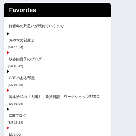
Favorites
好青年の片思いが壊れていくまで
おやぢの部屋２
(8/6 10:54)
萩谷由喜子のブログ
(8/6 03:42)
GRFのある部屋
(8/6 01:28)
岡本浩和の「人間力」発見日記 – ワークショップZERO
(8/6 01:09)
320ブログ
(8/5 23:24)
Ebalog