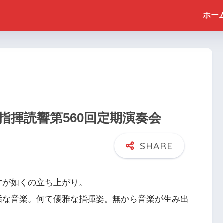
ホー
揮読響第560回定期演奏会
すが如くの立ち上がり。
垢な音楽。何て優雅な指揮姿。無から音楽が生み出