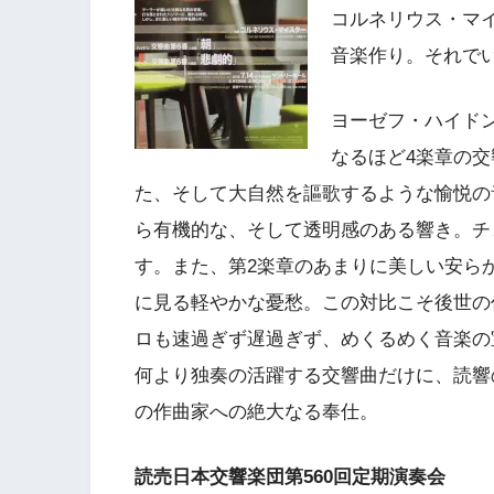
コルネリウス・マ
音楽作り。それで
ヨーゼフ・ハイド
なるほど4楽章の
た、そして大自然を謳歌するような愉悦の
ら有機的な、そして透明感のある響き。チ
す。また、第2楽章のあまりに美しい安ら
に見る軽やかな憂愁。この対比こそ後世の
ロも速過ぎず遅過ぎず、めくるめく音楽の
何より独奏の活躍する交響曲だけに、読響
の作曲家への絶大なる奉仕。
読売日本交響楽団第560回定期演奏会