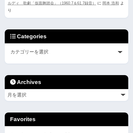
ルディ 歌劇「仮面舞踏会」（1960.7＆61.7録音）
に
岡本 浩和
よ
り
Categories
Archives
Favorites