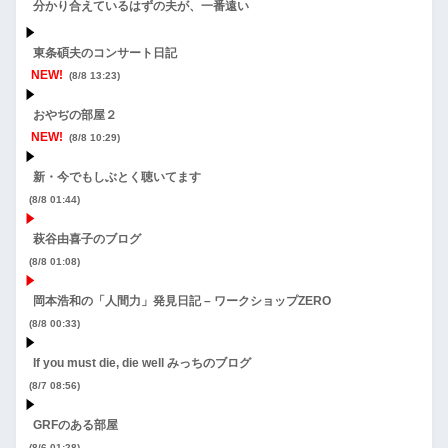
分かり合えているはずの夫が、一番遠い
東条碩夫のコンサート日記
NEW!
(8/8 13:23)
おやぢの部屋２
NEW!
(8/8 10:29)
新・今でもしぶとく聴いてます
(8/8 01:44)
萩谷由喜子のブログ
(8/8 01:08)
岡本浩和の「人間力」発見日記 – ワークショップZERO
(8/8 00:33)
If you must die, die well みっちのブログ
(8/7 08:56)
GRFのある部屋
(8/6 01:28)