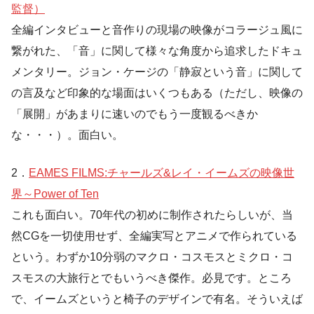
監督）
全編インタビューと音作りの現場の映像がコラージュ風に
繋がれた、「音」に関して様々な角度から追求したドキュ
メンタリー。ジョン・ケージの「静寂という音」に関して
の言及など印象的な場面はいくつもある（ただし、映像の
「展開」があまりに速いのでもう一度観るべきか
な・・・）。面白い。
2．
EAMES FILMS:チャールズ&レイ・イームズの映像世
界～Power of Ten
これも面白い。70年代の初めに制作されたらしいが、当
然CGを一切使用せず、全編実写とアニメで作られている
という。わずか10分弱のマクロ・コスモスとミクロ・コ
スモスの大旅行とでもいうべき傑作。必見です。ところ
で、イームズというと椅子のデザインで有名。そういえば