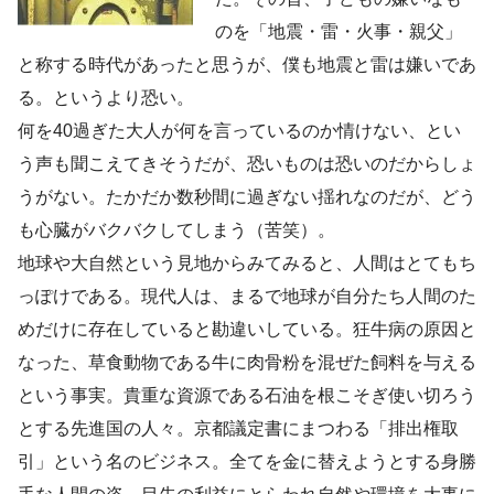
のを「地震・雷・火事・親父」
と称する時代があったと思うが、僕も地震と雷は嫌いであ
る。というより恐い。
何を40過ぎた大人が何を言っているのか情けない、とい
う声も聞こえてきそうだが、恐いものは恐いのだからしょ
うがない。たかだか数秒間に過ぎない揺れなのだが、どう
も心臓がバクバクしてしまう（苦笑）。
地球や大自然という見地からみてみると、人間はとてもち
っぽけである。現代人は、まるで地球が自分たち人間のた
めだけに存在していると勘違いしている。狂牛病の原因と
なった、草食動物である牛に肉骨粉を混ぜた飼料を与える
という事実。貴重な資源である石油を根こそぎ使い切ろう
とする先進国の人々。京都議定書にまつわる「排出権取
引」という名のビジネス。全てを金に替えようとする身勝