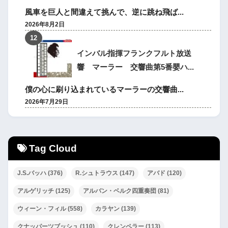
風車を巨人と間違えて挑んで、逆に跳ね飛ば...
2026年8月2日
インバル指揮フランクフルト放送
響 マーラー 交響曲第5番嬰ハ...
僕の心に刷り込まれているマーラーの交響曲...
2026年7月29日
Tag Cloud
J.S.バッハ
(376)
R.シュトラウス
(147)
アバド
(120)
アルゲリッチ
(125)
アルバン・ベルク四重奏団
(81)
ウィーン・フィル
(558)
カラヤン
(139)
クナッパーツブッシュ
(110)
クレンペラー
(113)