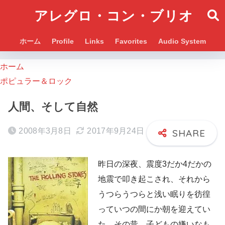
アレグロ・コン・ブリオ
ホーム
Profile
Links
Favorites
Audio System
ホーム
ポピュラー＆ロック
人間、そして自然
2008年3月8日
2017年9月24日
昨日の深夜、震度3だか4だかの
地震で叩き起こされ、それから
うつらうつらと浅い眠りを彷徨
っていつの間にか朝を迎えてい
た。その昔、子どもの嫌いなも