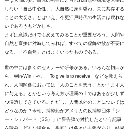
手な人間の姿。目先の利益にとらわれ自然や環境を大事に
しない「自己中心性」。大自然に身を委ね、真に共存する
ことの大切さ。とはいえ、今更江戸時代の生活には戻れな
いであろうもどかしさ。
まずは意識だけでも変えてみることが重要だろう。人間や
自然と直接に対峙してみれば、すべての虚飾や欲が不要に
なる。「不自然」とはよくいったものである。
世の中には多くのセミナーや研修がある。いろんな切口か
ら「Win-Win」や、「To give is to receive」などを教えら
れ、人間関係においては「人のことを想う」とか「まず人
に与える」とかという考え方が理屈の上ではあるが少しず
つ浸透してきている。ただし、人間以外のことについては
どうなのか？今朝、捕鯨船がアメリカの反捕鯨団体「シ
ー・シェパード（SS）」に警告弾で対抗したという記事
を読み、どんな場合も、根底には各々の主張があり、結果