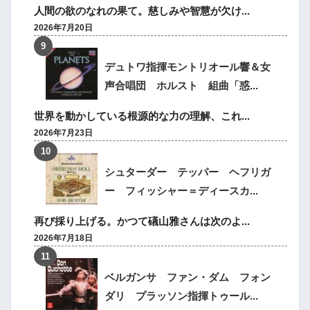
人間の欲のなれの果て。慈しみや智慧が欠け...
2026年7月20日
デュトワ指揮モントリオール響＆女
声合唱団 ホルスト 組曲「惑...
世界を動かしている根源的な力の理解、これ...
2026年7月23日
シュターダー テッパー ヘフリガ
ー フィッシャー＝ディースカ...
再び採り上げる。かつて礒山雅さんは次のよ...
2026年7月18日
ベルガンサ ファン・ダム フォン
ダリ プラッソン指揮トゥール...