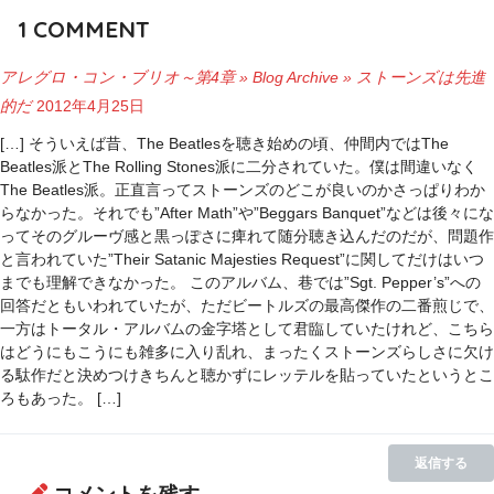
1
COMMENT
アレグロ・コン・ブリオ～第4章 » Blog Archive » ストーンズは先進
的だ
2012年4月25日
[…] そういえば昔、The Beatlesを聴き始めの頃、仲間内ではThe
Beatles派とThe Rolling Stones派に二分されていた。僕は間違いなく
The Beatles派。正直言ってストーンズのどこが良いのかさっぱりわか
らなかった。それでも”After Math”や”Beggars Banquet”などは後々にな
ってそのグルーヴ感と黒っぽさに痺れて随分聴き込んだのだが、問題作
と言われていた”Their Satanic Majesties Request”に関してだけはいつ
までも理解できなかった。 このアルバム、巷では”Sgt. Pepper’s”への
回答だともいわれていたが、ただビートルズの最高傑作の二番煎じで、
一方はトータル・アルバムの金字塔として君臨していたけれど、こちら
はどうにもこうにも雑多に入り乱れ、まったくストーンズらしさに欠け
る駄作だと決めつけきちんと聴かずにレッテルを貼っていたというとこ
ろもあった。 […]
返信する