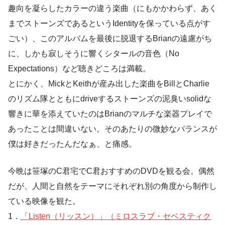
趣向を凝らしたカラーの違う楽曲（にもかかわらず、あく
までストーンズであるというIdentityを保っている点がす
ごい）、このアルバムを最後に脱退するBrianの遠慮がち
に、しかも寂しそうに響くシタールの音色（No
Expectations）など聴きどころは満載。
とにかく、MickとKeithが産み出した楽曲をBillとCharlie
のリズム隊とともにdriveするストーンズの泥臭いsolidな
響きに華を添えていたのはBrianのマルチな楽器プレイで
あったことは間違いない。そのあたりの微妙なバランスが
僕は好きだったんだなぁ、と痛感。
今晩は笹塚のC君宅でC君おすすめのDVDを観る会。偶然
だが、人間と自然をテーマにそれぞれ別の角度から制作し
ている映像を観た。
1．
「Listen（リッスン）」（ミロスラブ・セベスティク