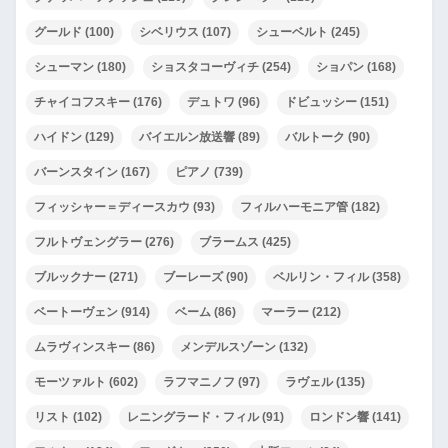
グールド
(100)
シベリウス
(107)
シューベルト
(245)
シューマン
(180)
ショスタコーヴィチ
(254)
ショパン
(168)
チャイコフスキー
(176)
デュトワ
(96)
ドビュッシー
(151)
ハイドン
(129)
バイエルン放送響
(89)
バルトーク
(90)
バーンスタイン
(167)
ピアノ
(739)
フィッシャー＝ディースカウ
(93)
フィルハーモニア管
(182)
フルトヴェングラー
(276)
ブラームス
(425)
ブルックナー
(271)
ブーレーズ
(90)
ベルリン・フィル
(358)
ベートーヴェン
(914)
ベーム
(86)
マーラー
(212)
ムラヴィンスキー
(86)
メンデルスゾーン
(132)
モーツァルト
(602)
ラフマニノフ
(97)
ラヴェル
(135)
リスト
(102)
レニングラード・フィル
(91)
ロンドン響
(141)