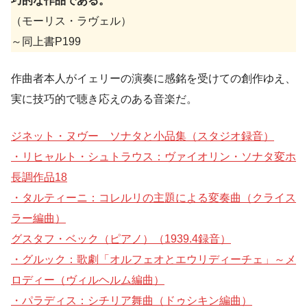
巧的な作品である。
（モーリス・ラヴェル）
～同上書P199
作曲者本人がイェリーの演奏に感銘を受けての創作ゆえ、
実に技巧的で聴き応えのある音楽だ。
ジネット・ヌヴー ソナタと小品集（スタジオ録音）
・リヒャルト・シュトラウス：ヴァイオリン・ソナタ変ホ
長調作品18
・タルティーニ：コレルリの主題による変奏曲（クライス
ラー編曲）
グスタフ・ベック（ピアノ）（1939.4録音）
・グルック：歌劇「オルフェオとエウリディーチェ」～メ
ロディー（ヴィルヘルム編曲）
・パラディス：シチリア舞曲（ドゥシキン編曲）