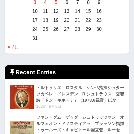
3
4
5
6
7
8
9
10
11
12
13
14
15
16
17
18
19
20
21
22
23
24
25
26
27
28
29
30
31
« 7月
Recent Entries
トルトゥリエ ロスタル ケンペ指揮シュター
ツカペレ・ドレスデン R.シュトラウス 交響
詩「ドン・キホーテ」（1973.6録音）ほか
2026年8月5日
ファン・ダム ゲッダ シュトゥッツマン オ
ルフェオン・ドノスティアラ プラッソン指揮
トゥールーズ・キャピトール国立管 ルーセ