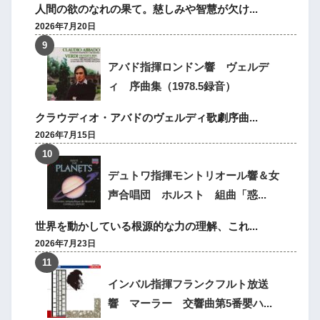
人間の欲のなれの果て。慈しみや智慧が欠け...
2026年7月20日
アバド指揮ロンドン響 ヴェルデ
ィ 序曲集（1978.5録音）
クラウディオ・アバドのヴェルディ歌劇序曲...
2026年7月15日
デュトワ指揮モントリオール響＆女
声合唱団 ホルスト 組曲「惑...
世界を動かしている根源的な力の理解、これ...
2026年7月23日
インバル指揮フランクフルト放送
響 マーラー 交響曲第5番嬰ハ...