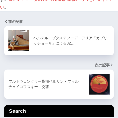
い
。
前の記事
ヘルテル ブクステフーデ アリア「カプリ
ッチョーサ」による32…
次の記事
フルトヴェングラー指揮ベルリン・フィル
チャイコフスキー 交響…
Search