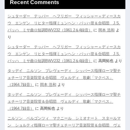
Recent Comments
シュターダー テッパー ヘフリガー フィッシャー＝ディースカ
ウ エンゲン リヒター指揮ミュンヘン・バッハ管＆合唱団 J.S.
バッハ ミサ曲ロ短調BWV232（1961.2＆4録音）
に
岡本 浩和
よ
り
シュターダー テッパー ヘフリガー フィッシャー＝ディースカ
ウ エンゲン リヒター指揮ミュンヘン・バッハ管＆合唱団 J.S.
バッハ ミサ曲ロ短調BWV232（1961.2＆4録音）
に
高岡拓也
より
タッデイ ニルソン プレヴェーディ シッパース指揮ローマ聖チ
ェチーリア音楽院管＆合唱団 ヴェルディ 歌劇「マクベス」
（1964.7録音）
に
岡本 浩和
より
タッデイ ニルソン プレヴェーディ シッパース指揮ローマ聖チ
ェチーリア音楽院管＆合唱団 ヴェルディ 歌劇「マクベス」
（1964.7録音）
に
高岡拓也
より
ニルソン ベルゴンツィ マクニール シミオナート スタールマ
ン ショルティ指揮ローマ聖チェチーリア音楽院管＆合唱団 ヴェ