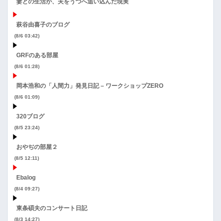
妻との生活が、夫をうつへ追い込んだ現実
萩谷由喜子のブログ
(8/6 03:42)
GRFのある部屋
(8/6 01:28)
岡本浩和の「人間力」発見日記 – ワークショップZERO
(8/6 01:09)
320ブログ
(8/5 23:24)
おやぢの部屋２
(8/5 12:11)
Ebalog
(8/4 09:27)
東条碩夫のコンサート日記
(8/3 14:27)