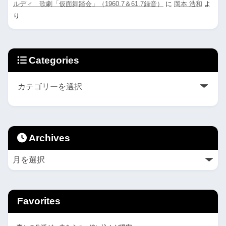
ルディ 歌劇「仮面舞踏会」（1960.7＆61.7録音）
に
岡本 浩和
よ
り
Categories
Archives
Favorites