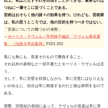
以上、私はたえずそれを目指すことができる。重要なのは
つねに一層そこに近づくことである。
芸術はおそらく他の諸々の効果を持つ。けれども、芸術家
は、私の思うところでは、他の目的を持つべきではない。
「音楽についての幾つかの省察」
～
モーリス・ラヴェル／笠羽映子編訳「ラヴェル著述選
集」（法政大学出版局）
P201-202
兎にも角にも、音楽そのもので勝負すること。
それ以外の表明など一切不要だとモーリス・ラヴェルは言
う。
そして、常に完璧を目指しながら、常に完璧にはなりえな
いがゆえに、自分は常に精進するのだと彼は表明するので
ある。
実際、20世紀の初頭にあって、ラヴェルの音楽は常に革