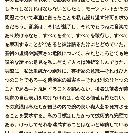
しそうしなければならないとしたら、モーツァルトがその
問題について率直に言ったことを私も繰り返す許可を求め
るだろう。音楽は、それが魅了し、それでもつねに音楽で
あり続けるなら、すべてを企て、すべてを敢行し、すべて
を表現することができると彼は語るだけにとどめていた。
芸術の虚構や誠実さの危険について、みたところとても逆
説的な諸々の意見を私に与えて人々は時折楽しんできた。
実際に、私は単純かつ絶対に、芸術家の意識—それはひと
つのことである—を芸術家の誠実さ—それは別のひとつの
ことである—と混同することを認めない。後者は前者が芸
術家の自己表明を助けなければいかなる価値も持たない。
その意識は私たちが自己の内で腕の良い職人芸を発揮させ
ることを要求する。私の目標はしたがって技術的な完璧で
ある。けっしてそれを達成することはないと確信している