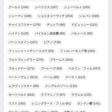
グールド
(100)
シベリウス
(107)
シューベルト
(245)
シューマン
(180)
ショスタコーヴィチ
(254)
ショパン
(168)
チャイコフスキー
(176)
デュトワ
(96)
ドビュッシー
(151)
ハイドン
(129)
バイエルン放送響
(89)
バルトーク
(90)
バーンスタイン
(167)
ピアノ
(738)
フィッシャー＝ディースカウ
(93)
フィルハーモニア管
(182)
フルトヴェングラー
(276)
ブラームス
(424)
ブルックナー
(271)
ブーレーズ
(90)
ベルリン・フィル
(357)
ベートーヴェン
(914)
ベーム
(86)
マーラー
(212)
ムラヴィンスキー
(86)
メンデルスゾーン
(132)
モーツァルト
(602)
ラフマニノフ
(97)
ラヴェル
(135)
リスト
(102)
レニングラード・フィル
(91)
ロンドン響
(141)