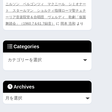
ニルソン ベルゴンツィ マクニール シミオナー
ト スタールマン ショルティ指揮ローマ聖チェチ
ーリア音楽院管＆合唱団 ヴェルディ 歌劇「仮面
舞踏会」（1960.7＆61.7録音）
に
岡本 浩和
より
Categories
Archives