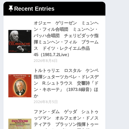
Recent Entries
オジェー ゲリーゼン ミュンヘ
ン・フィル合唱団 ミュンヘン・
バッハ合唱団 チェリビダッケ指
揮ミュンヘン・フィル ブラーム
ス ドイツ・レクイエム作品
45（1981.7.2Live）
2026年8月6日
トルトゥリエ ロスタル ケンペ
指揮シュターツカペレ・ドレスデ
ン R.シュトラウス 交響詩「ド
ン・キホーテ」（1973.6録音）ほ
か
2026年8月5日
ファン・ダム ゲッダ シュトゥ
ッツマン オルフェオン・ドノス
ティアラ プラッソン指揮トゥー