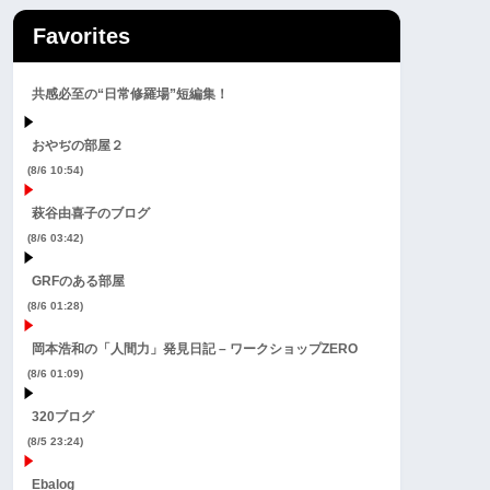
Favorites
共感必至の“日常修羅場”短編集！
おやぢの部屋２
(8/6 10:54)
萩谷由喜子のブログ
(8/6 03:42)
GRFのある部屋
(8/6 01:28)
岡本浩和の「人間力」発見日記 – ワークショップZERO
(8/6 01:09)
320ブログ
(8/5 23:24)
Ebalog