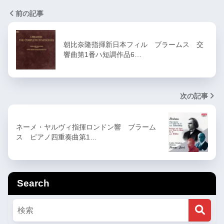
前の記事
朝比奈隆指揮新日本フィル ブラームス 交
響曲第1番ハ短調作品6…
次の記事
ネーメ・ヤルヴィ指揮ロンドン響 ブラーム
ス ピアノ四重奏曲第1…
Search