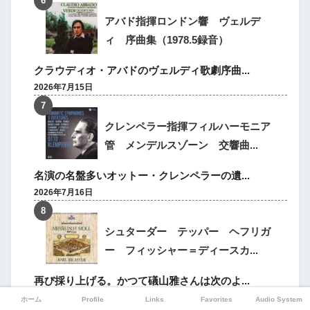
アバド指揮ロンドン響 ヴェルデ
ィ 序曲集（1978.5録音）
クラウディオ・アバドのヴェルディ歌劇序曲...
2026年7月15日
クレンペラー指揮フィルハーモニア
管 メンデルスゾーン 交響曲...
名演の名盤多いオットー・クレンペラーの遺...
2026年7月16日
シュターダー テッパー ヘフリガ
ー フィッシャー＝ディースカ...
再び採り上げる。かつて礒山雅さんは次のよ...
2026年7月18日
ホーム
Profile
Links
Favorites
Audio System