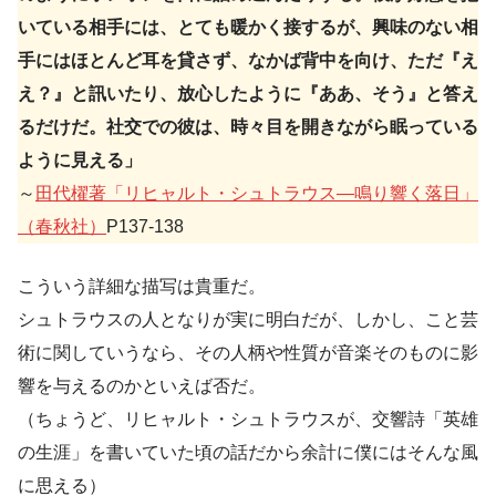
いている相手には、とても暖かく接するが、興味のない相
手にはほとんど耳を貸さず、なかば背中を向け、ただ『え
え？』と訊いたり、放心したように『ああ、そう』と答え
るだけだ。社交での彼は、時々目を開きながら眠っている
ように見える」
～
田代櫂著「リヒャルト・シュトラウス—鳴り響く落日」
（春秋社）
P137-138
こういう詳細な描写は貴重だ。
シュトラウスの人となりが実に明白だが、しかし、こと芸
術に関していうなら、その人柄や性質が音楽そのものに影
響を与えるのかといえば否だ。
（ちょうど、リヒャルト・シュトラウスが、交響詩「英雄
の生涯」を書いていた頃の話だから余計に僕にはそんな風
に思える）