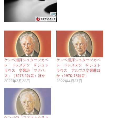
ケンペ指揮シュターツカペ
ケンペ指揮シュターツカペ
レ・ドレスデン R.シュト
レ・ドレスデン R.シュト
ラウス 交響詩「マクベ
ラウス アルプス交響曲ほ
ス」（1973.1録音）ほか
か（1970-73録音）
2026年7月22日
2022年4月27日
ケンペの「ツァラトゥスト