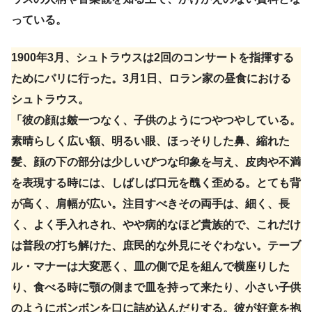
っている。
1900年3月、シュトラウスは2回のコンサートを指揮する
ためにパリに行った。3月1日、ロラン家の昼食における
シュトラウス。
「彼の顔は皴一つなく、子供のようにつやつやしている。
素晴らしく広い額、明るい眼、ほっそりした鼻、縮れた
髪、顔の下の部分は少しいびつな印象を与え、皮肉や不満
を表現する時には、しばしば口元を醜く歪める。とても背
が高く、肩幅が広い。注目すべきその両手は、細く、長
く、よく手入れされ、やや病的なほど貴族的で、これだけ
は普段の打ち解けた、庶民的な外見にそぐわない。テーブ
ル・マナーは大変悪く、皿の側で足を組んで横座りした
り、食べる時に顎の側まで皿を持って来たり、小さい子供
のようにボンボンを口に詰め込んだりする。彼が好意を抱