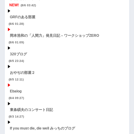
NEW!
(8/6 03:42)
GRFのある部屋
(8/6 01:28)
岡本浩和の「人間力」発見日記 – ワークショップZERO
(8/6 01:09)
320ブログ
(8/5 23:24)
おやぢの部屋２
(8/5 12:11)
Ebalog
(8/4 09:27)
東条碩夫のコンサート日記
(8/3 14:27)
If you must die, die well みっちのブログ