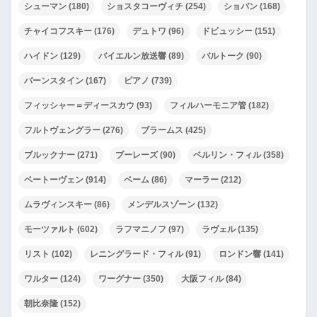
シューマン
(180)
ショスタコーヴィチ
(254)
ショパン
(168)
チャイコフスキー
(176)
デュトワ
(96)
ドビュッシー
(151)
ハイドン
(129)
バイエルン放送響
(89)
バルトーク
(90)
バーンスタイン
(167)
ピアノ
(739)
フィッシャー＝ディースカウ
(93)
フィルハーモニア管
(182)
フルトヴェングラー
(276)
ブラームス
(425)
ブルックナー
(271)
ブーレーズ
(90)
ベルリン・フィル
(358)
ベートーヴェン
(914)
ベーム
(86)
マーラー
(212)
ムラヴィンスキー
(86)
メンデルスゾーン
(132)
モーツァルト
(602)
ラフマニノフ
(97)
ラヴェル
(135)
リスト
(102)
レニングラード・フィル
(91)
ロンドン響
(141)
ワルター
(124)
ワーグナー
(350)
大阪フィル
(84)
朝比奈隆
(152)