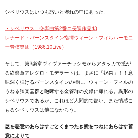
シベリウスはいつも惑いと怖れの中にあった。
・シベリウス：交響曲第2番ニ長調作品43
レナード・バーンスタイン指揮ウィーン・フィルハーモニ
ー管弦楽団（1986.10Live）
そして、第3楽章ヴィヴァーチッシモからアタッカで拡が
る終楽章アレグロ・モデラートは、まさに「祝祭」！！意
味深く弾けるバーンスタインの棒に、ウィーン・フィルの
うねる弦楽器群と咆哮する金管群の交錯に痺れる。異形の
シベリウスであるが、これほど人間的で熱い、また情感こ
もるシベリウスは他になかろう。
慾を悪意のあらはすごとくまつたき愛をつねにあらはす善
意によりて