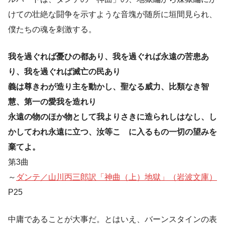
けての壮絶な闘争を示すような音塊が随所に垣間見られ、
僕たちの魂を刺激する。
我を過ぐれば憂ひの都あり、我を過ぐれば永遠の苦患あ
り、我を過ぐれば滅亡の民あり
義は尊きわが造り主を動かし、聖なる威力、比類なき智
慧、第一の愛我を造れり
永遠の物のほか物として我よりさきに造られしはなし、し
かしてわれ永遠に立つ、汝等こゝに入るもの一切の望みを
棄てよ。
第3曲
～
ダンテ／山川丙三郎訳「神曲（上）地獄」（岩波文庫）
P25
中庸であることが大事だ。とはいえ、バーンスタインの表