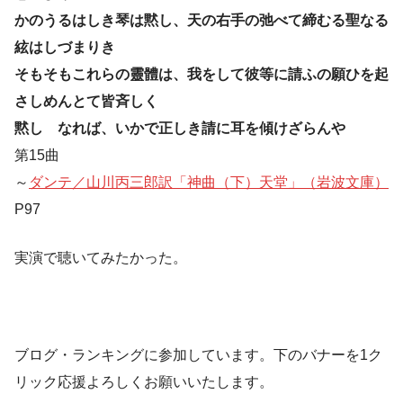
かのうるはしき琴は黙し、天の右手の弛べて締むる聖なる
絃はしづまりき
そもそもこれらの靈體は、我をして彼等に請ふの願ひを起
さしめんとて皆斉しく
黙しゝなれば、いかで正しき請に耳を傾けざらんや
第15曲
～
ダンテ／山川丙三郎訳「神曲（下）天堂」（岩波文庫）
P97
実演で聴いてみたかった。
ブログ・ランキングに参加しています。下のバナーを1ク
リック応援よろしくお願いいたします。