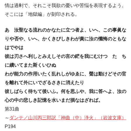
情は過剰で、それこそ我欲の憂いや苦悩を表現するよう。
そこには「地獄編」が刻印される。
あゝ汝聖なる流れのかなたに立つ者よ、いへ、この事眞な
りや否や、いへ、かくきびしきわが責に汝の懺悔のともな
はでやは
彼は刃さへ利しとみえしその言の鋩を我にむけつゝたゞち
に續いてまた斯くいひぬ
わが能力の作用いたく乱れしがゆゑに、聲は動けどその官
を離れて外にいでざるさきに消えたり
彼しばらく待ちて後いふ。何を思ふや、我に答へよ、汝の
心の中の悲しき記憶を水いまだ損なはざれば。
第31曲
～
ダンテ／山川丙三郎訳「神曲（中）浄火」（岩波文庫）
P194