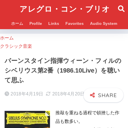
アレグロ・コン・ブリオ
ホーム
Profile
Links
Favorites
Audio System
ホーム
クラシック音楽
バーンスタイン指揮ウィーン・フィルの
シベリウス第2番（1986.10Live）を聴い
て思ふ
2018年4月19日
2018年4月20日
推敲を重ねる過程で頓挫した作
品も数多い。