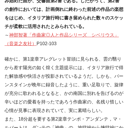
み始めた曲が、交響曲第2番である。したがって、第2番
の創作においては、計画倒れに終わった前述の作品の楽想
をはじめ、イタリア旅行時に書き留められた数々のスケッ
チが柔軟に活用されたとみられている。
～
神部智著「作曲家◎人と作品シリーズ シベリウス」
（音楽之友社）
P102-103
確かに、第1楽章アレグレット冒頭に見られる、雲の翳り
から差す陽光の如く煌く主題提示には、イタリア旅行で得
た解放感や快活さが投影されているようだ。しかも、バー
ンスタインが晩年に録音したように、重い足取りで、旋律
が充分に歌われるとなると、かの南国に別れを告げるのが
辛いほどの愛着を持ったであろう作曲家の、名残り惜しい
心情が見事に表現されていて、実に素晴らしい。
また、18分超を要する第2楽章テンポ・アンダンテ，マ・
ルバートは、ダンテの「神曲」の、地獄編から煉獄編にか