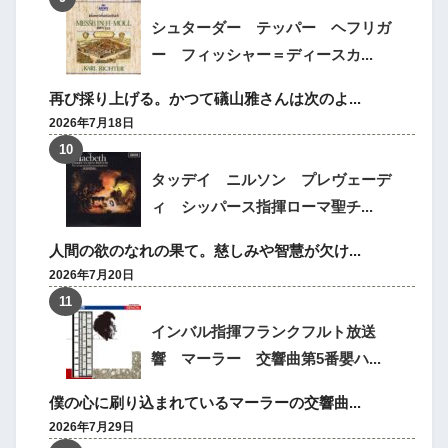
シュターダー テッパー ヘフリガ
ー フィッシャー＝ディースカ...
再び採り上げる。かつて礒山雅さんは次のよ...
2026年7月18日
タッデイ ニルソン プレヴェーデ
ィ シッパース指揮ローマ聖チ...
人間の欲のなれの果て。慈しみや智慧が欠け...
2026年7月20日
インバル指揮フランクフルト放送
響 マーラー 交響曲第5番嬰ハ...
僕の心に刷り込まれているマーラーの交響曲...
2026年7月29日