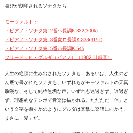
喜びが刻印されるソナタたち。
モーツァルト：
・ピアノ・ソナタ第12番ヘ長調K.332(300k)
・ピアノ・ソナタ第13番変ロ長調K.333(315c)
・ピアノ・ソナタ第15番ハ長調K.545
フリードリヒ・グルダ（ピアノ）（1982.11録音）
人生の絶頂に生み出されたソナタも、あるいは、人生のど
ん底で書かれたソナタも、いずれもがモーツァルトの天真
爛漫な、そして純粋無垢な声。いずれも速過ぎず、遅過ぎ
ず、理想的なテンポで音楽は描かれる。ただただ「信」と
いう文字を顕すかのようにグルダは真摯に楽譜に向かう。
まさに「愛」だ。