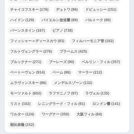
チャイコフスキー
(176)
デュトワ
(96)
ドビュッシー
(151)
ハイドン
(129)
バイエルン放送響
(89)
バルトーク
(90)
バーンスタイン
(167)
ピアノ
(738)
フィッシャー＝ディースカウ
(93)
フィルハーモニア管
(182)
フルトヴェングラー
(276)
ブラームス
(425)
ブルックナー
(271)
ブーレーズ
(90)
ベルリン・フィル
(357)
ベートーヴェン
(914)
ベーム
(86)
マーラー
(212)
ムラヴィンスキー
(86)
メンデルスゾーン
(132)
モーツァルト
(602)
ラフマニノフ
(97)
ラヴェル
(135)
リスト
(102)
レニングラード・フィル
(91)
ロンドン響
(141)
ワルター
(124)
ワーグナー
(350)
大阪フィル
(84)
朝比奈隆
(152)