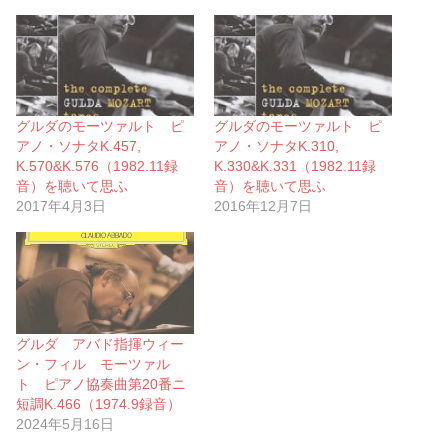
グルダのモーツァルト ピ
グルダのモーツァルト ピ
アノ・ソナタK.457,
アノ・ソナタK.310,
K.570&K.576（1982.11録
K.330&K.331（1982.11録
音）を聴いて思ふ
音）を聴いて思ふ
2017年4月3日
2016年12月7日
グルダ アバド指揮ウィー
ン・フィル モーツァル
ト ピアノ協奏曲第20番ニ
短調K.466（1974.9録音）
2024年5月16日