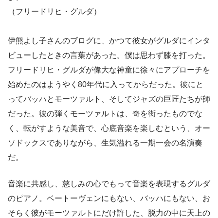
（フリードリヒ・グルダ）
伊熊よし子さんのブログに、かつて彼女がグルダにインタ
ビューしたときの言葉があった。僕は思わず膝を打った。
フリードリヒ・グルダが偉大な神童に徐々にアプローチを
始めたのはようやく80年代に入ってからだった。彼にと
ってバッハとモーツァルト、そしてジャズの巨匠たちが師
だった。彼の弾くモーツァルトは、奇を衒ったものでな
く、転がすような美音で、心底音楽を楽しむという、オー
ソドックスでありながら、生気溢れる一期一会の名演奏
だ。
音楽に共感し、慈しみの心でもって音楽を表現するグルダ
のピアノ。ベートーヴェンにもない、バッハにもない、お
そらく彼がモーツァルトにだけ許した、脱力の中に天上の