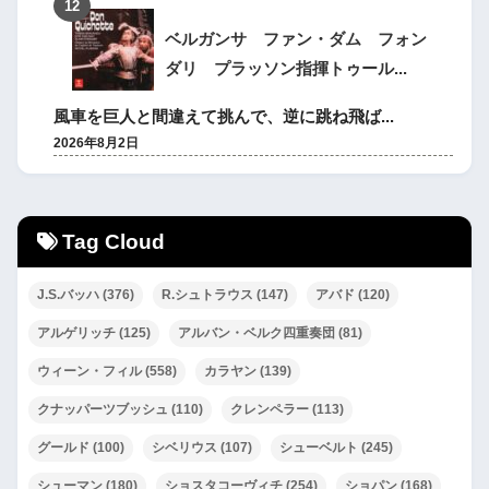
ベルガンサ ファン・ダム フォン
ダリ プラッソン指揮トゥール...
風車を巨人と間違えて挑んで、逆に跳ね飛ば...
2026年8月2日
Tag Cloud
J.S.バッハ
(376)
R.シュトラウス
(147)
アバド
(120)
アルゲリッチ
(125)
アルバン・ベルク四重奏団
(81)
ウィーン・フィル
(558)
カラヤン
(139)
クナッパーツブッシュ
(110)
クレンペラー
(113)
グールド
(100)
シベリウス
(107)
シューベルト
(245)
シューマン
(180)
ショスタコーヴィチ
(254)
ショパン
(168)