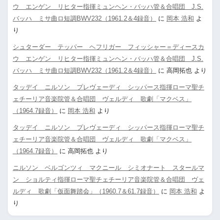
ウ エンゲン リヒター指揮ミュンヘン・バッハ管＆合唱団 J.S.
バッハ ミサ曲ロ短調BWV232（1961.2＆4録音）
に
岡本 浩和
よ
り
シュターダー テッパー ヘフリガー フィッシャー＝ディースカ
ウ エンゲン リヒター指揮ミュンヘン・バッハ管＆合唱団 J.S.
バッハ ミサ曲ロ短調BWV232（1961.2＆4録音）
に
高岡拓也
より
タッデイ ニルソン プレヴェーディ シッパース指揮ローマ聖チ
ェチーリア音楽院管＆合唱団 ヴェルディ 歌劇「マクベス」
（1964.7録音）
に
岡本 浩和
より
タッデイ ニルソン プレヴェーディ シッパース指揮ローマ聖チ
ェチーリア音楽院管＆合唱団 ヴェルディ 歌劇「マクベス」
（1964.7録音）
に
高岡拓也
より
ニルソン ベルゴンツィ マクニール シミオナート スタールマ
ン ショルティ指揮ローマ聖チェチーリア音楽院管＆合唱団 ヴェ
ルディ 歌劇「仮面舞踏会」（1960.7＆61.7録音）
に
岡本 浩和
よ
り