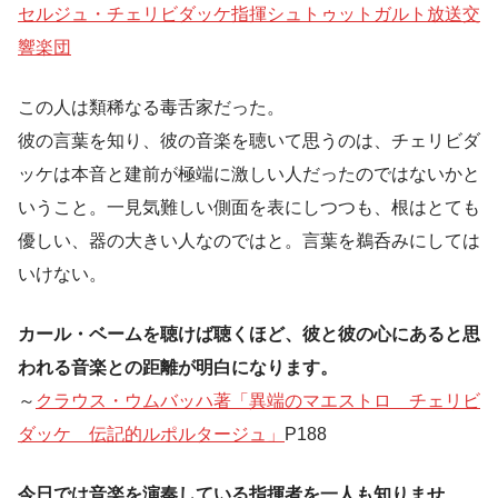
セルジュ・チェリビダッケ指揮シュトゥットガルト放送交
響楽団
この人は類稀なる毒舌家だった。
彼の言葉を知り、彼の音楽を聴いて思うのは、チェリビダ
ッケは本音と建前が極端に激しい人だったのではないかと
いうこと。一見気難しい側面を表にしつつも、根はとても
優しい、器の大きい人なのではと。言葉を鵜呑みにしては
いけない。
カール・ベームを聴けば聴くほど、彼と彼の心にあると思
われる音楽との距離が明白になります。
～
クラウス・ウムバッハ著「異端のマエストロ チェリビ
ダッケ 伝記的ルポルタージュ」
P188
今日では音楽を演奏している指揮者を一人も知りませ