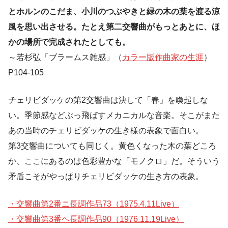
とホルンのこだま、小川のつぶやきと緑の木の葉を渡る涼
風を思い出させる。たとえ第二交響曲がもっとあとに、ほ
かの場所で完成されたとしても。
～若杉弘「ブラームス雑感」（
カラー版作曲家の生涯
）
P104-105
チェリビダッケの第2交響曲は決して「春」を喚起しな
い。季節感などぶっ飛ばすメカニカルな音楽。そこがまた
あの当時のチェリビダッケの生き様の表象で面白い。
第3交響曲についても同じく。黄色くなった木の葉どころ
か、ここにあるのは色彩豊かな「モノクロ」だ。そういう
矛盾こそがやっぱりチェリビダッケの生き方の表象。
・交響曲第2番ニ長調作品73（1975.4.11Live）
・交響曲第3番ヘ長調作品90（1976.11.19Live）