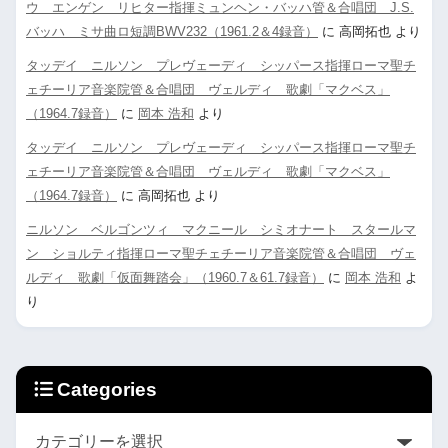
ウ エンゲン リヒター指揮ミュンヘン・バッハ管＆合唱団 J.S.
バッハ ミサ曲ロ短調BWV232（1961.2＆4録音）
に
高岡拓也
より
タッデイ ニルソン プレヴェーディ シッパース指揮ローマ聖チ
ェチーリア音楽院管＆合唱団 ヴェルディ 歌劇「マクベス」
（1964.7録音）
に
岡本 浩和
より
タッデイ ニルソン プレヴェーディ シッパース指揮ローマ聖チ
ェチーリア音楽院管＆合唱団 ヴェルディ 歌劇「マクベス」
（1964.7録音）
に
高岡拓也
より
ニルソン ベルゴンツィ マクニール シミオナート スタールマ
ン ショルティ指揮ローマ聖チェチーリア音楽院管＆合唱団 ヴェ
ルディ 歌劇「仮面舞踏会」（1960.7＆61.7録音）
に
岡本 浩和
よ
り
Categories