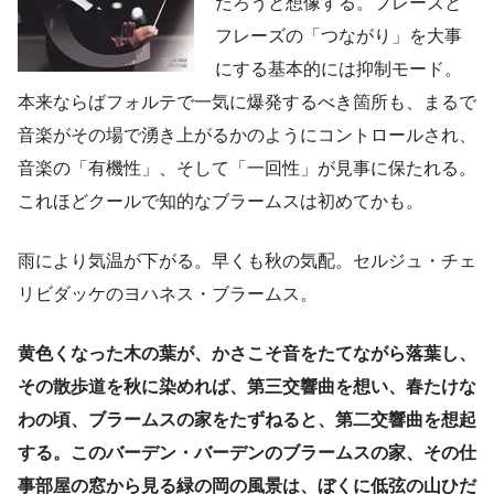
だろうと想像する。フレーズと
フレーズの「つながり」を大事
にする基本的には抑制モード。
本来ならばフォルテで一気に爆発するべき箇所も、まるで
音楽がその場で湧き上がるかのようにコントロールされ、
音楽の「有機性」、そして「一回性」が見事に保たれる。
これほどクールで知的なブラームスは初めてかも。
雨により気温が下がる。早くも秋の気配。セルジュ・チェ
リビダッケのヨハネス・ブラームス。
黄色くなった木の葉が、かさこそ音をたてながら落葉し、
その散歩道を秋に染めれば、第三交響曲を想い、春たけな
わの頃、ブラームスの家をたずねると、第二交響曲を想起
する。このバーデン・バーデンのブラームスの家、その仕
事部屋の窓から見る緑の岡の風景は、ぼくに低弦の山ひだ