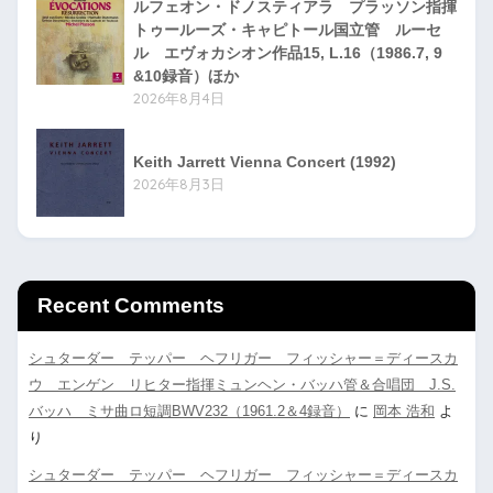
ルフェオン・ドノスティアラ プラッソン指揮
トゥールーズ・キャピトール国立管 ルーセ
ル エヴォカシオン作品15, L.16（1986.7, 9
&10録音）ほか
2026年8月4日
Keith Jarrett Vienna Concert (1992)
2026年8月3日
Recent Comments
シュターダー テッパー ヘフリガー フィッシャー＝ディースカ
ウ エンゲン リヒター指揮ミュンヘン・バッハ管＆合唱団 J.S.
バッハ ミサ曲ロ短調BWV232（1961.2＆4録音）
に
岡本 浩和
よ
り
シュターダー テッパー ヘフリガー フィッシャー＝ディースカ