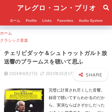
アレグロ・コン・ブリオ
ホーム
Profile
Links
Favorites
Audio System
ホーム
クラシック音楽
チェリビダッケ＆シュトゥットガルト放
送響のブラームスを聴いて思ふ
2014年8月27日
2022年10月17日
完璧に計算され尽くした音響。
録音で聴いてすらわかるのだか
ら、実演ならばさぞかしだった