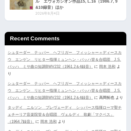
ル エヴォカシオン作品15, L.16（1986.7, 9
&10録音）ほか
2026年8月4日
Recent Comments
シュターダー テッパー ヘフリガー フィッシャー＝ディースカ
ウ エンゲン リヒター指揮ミュンヘン・バッハ管＆合唱団 J.S.
バッハ ミサ曲ロ短調BWV232（1961.2＆4録音）
に
岡本 浩和
よ
り
シュターダー テッパー ヘフリガー フィッシャー＝ディースカ
ウ エンゲン リヒター指揮ミュンヘン・バッハ管＆合唱団 J.S.
バッハ ミサ曲ロ短調BWV232（1961.2＆4録音）
に
高岡拓也
より
タッデイ ニルソン プレヴェーディ シッパース指揮ローマ聖チ
ェチーリア音楽院管＆合唱団 ヴェルディ 歌劇「マクベス」
（1964.7録音）
に
岡本 浩和
より