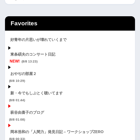
Favorites
好青年の片思いが壊れていくまで
東条碩夫のコンサート日記
NEW!
(8/8 13:23)
おやぢの部屋２
(8/8 10:29)
新・今でもしぶとく聴いてます
(8/8 01:44)
萩谷由喜子のブログ
(8/8 01:08)
岡本浩和の「人間力」発見日記 – ワークショップZERO
(8/8 00:33)