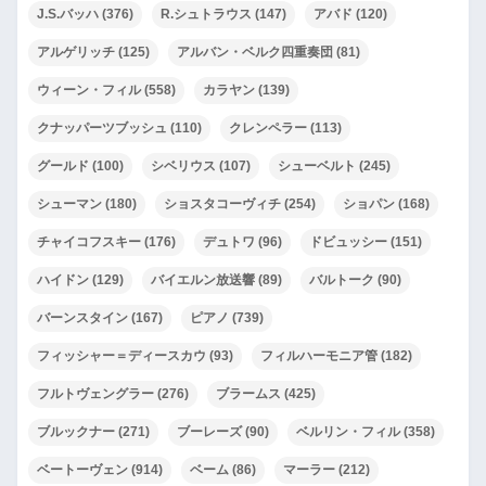
J.S.バッハ
(376)
R.シュトラウス
(147)
アバド
(120)
アルゲリッチ
(125)
アルバン・ベルク四重奏団
(81)
ウィーン・フィル
(558)
カラヤン
(139)
クナッパーツブッシュ
(110)
クレンペラー
(113)
グールド
(100)
シベリウス
(107)
シューベルト
(245)
シューマン
(180)
ショスタコーヴィチ
(254)
ショパン
(168)
チャイコフスキー
(176)
デュトワ
(96)
ドビュッシー
(151)
ハイドン
(129)
バイエルン放送響
(89)
バルトーク
(90)
バーンスタイン
(167)
ピアノ
(739)
フィッシャー＝ディースカウ
(93)
フィルハーモニア管
(182)
フルトヴェングラー
(276)
ブラームス
(425)
ブルックナー
(271)
ブーレーズ
(90)
ベルリン・フィル
(358)
ベートーヴェン
(914)
ベーム
(86)
マーラー
(212)