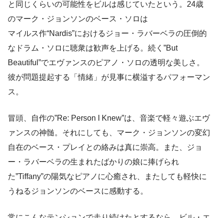
と同じくらいの可能性をビルは感じていたという。24歳
のマーク・ジョンソンのベース・ソロは
マイルス作“Nardis”におけるジョー・ラバーベラの圧倒的
なドラム・ソロに聴衆は歓声を上げる。続く”But
Beautiful”でエヴァンスのピアノ・ソロの透明な美しさ。
彼が問題提起する「情緒」が見事に横溢するパフォーマン
ス。
冒頭、自作の”Re: Person I Knew”は、音楽で軽々遊ぶエヴ
ァンスの神髄。それにしても、マーク・ジョンソンの変幻
自在のベース・プレイとの絡みは真に崇高。また、ジョ
ー・ラバーベラの生まれたばかりの娘に捧げられ
た”Tiffany”の陽気なピアノに心癒され、またしても軽快に
うねるジョンソンのベースに感動する。
常にこんなテンションで走り続けたとするなら、ビル・エ