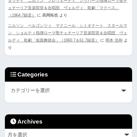
タッデイ ニルソン プレヴェーディ シッパース指揮ローマ聖チ
ェチーリア音楽院管＆合唱団 ヴェルディ 歌劇「マクベス」
（1964.7録音）
に
高岡拓也
より
ニルソン ベルゴンツィ マクニール シミオナート スタールマ
ン ショルティ指揮ローマ聖チェチーリア音楽院管＆合唱団 ヴェ
ルディ 歌劇「仮面舞踏会」（1960.7＆61.7録音）
に
岡本 浩和
よ
り
Categories
Archives