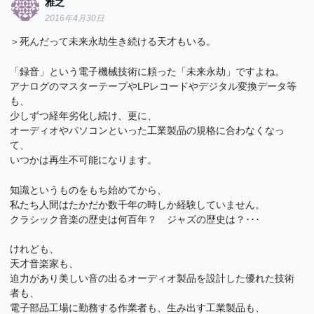
雅之
2016年4月30日
＞死んだって未来永劫生き続ける天才もいる。
「録音」という電子機械技術に頼った「未来永劫」ですよね。
アナログのマスターテープやLPレコードやデジタル変換データ等
も、
少しずつ経年劣化し続け、更に、
オーディオやパソコンといった工業製品の規格に合わなくなっ
て、
いつかは再生不可能になります。
知識というものをもち始めてから、
私たち人間はたかだか数千年の時しか経験していません。
クラシック音楽の歴史は何百年？ ジャズの歴史は？･･･
けれども、
天才音楽家も、
迫力があり美しい音の出るオーディオ製品を設計した優れた技術
者も、
電子部品工場に勤務する作業者も、生み出す工業製品も、