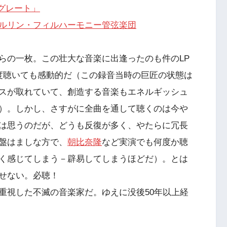
「グレート」
ルリン・フィルハーモニー管弦楽団
らの一枚。この壮大な音楽に出逢ったのも件のLP
度聴いても感動的だ（この録音当時の巨匠の状態は
スが取れていて、創造する音楽もエネルギッシュ
）。しかし、さすがに全曲を通して聴くのは今や
は思うのだが、どうも反復が多く、やたらに冗長
盤はましな方で、
朝比奈隆
など実演でも何度か聴
く感じてしまう－辟易してしまうほどだ）。とは
せない。必聴！
重視した不滅の音楽家だ。ゆえに没後50年以上経