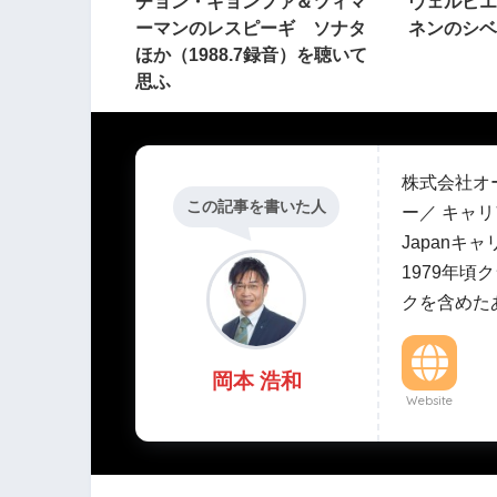
チョン・キョンファ＆ツィマ
ヴェルビエ
ーマンのレスピーギ ソナタ
ネンのシベ
ほか（1988.7録音）を聴いて
思ふ
株式会社オ
この記事を書いた人
ー／ キャリ
Japanキ
1979年
クを含めた
岡本 浩和
Website