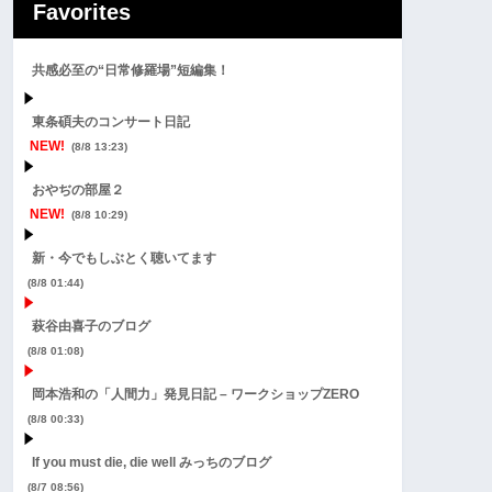
Favorites
共感必至の“日常修羅場”短編集！
東条碩夫のコンサート日記
NEW!
(8/8 13:23)
おやぢの部屋２
NEW!
(8/8 10:29)
新・今でもしぶとく聴いてます
(8/8 01:44)
萩谷由喜子のブログ
(8/8 01:08)
岡本浩和の「人間力」発見日記 – ワークショップZERO
(8/8 00:33)
If you must die, die well みっちのブログ
(8/7 08:56)