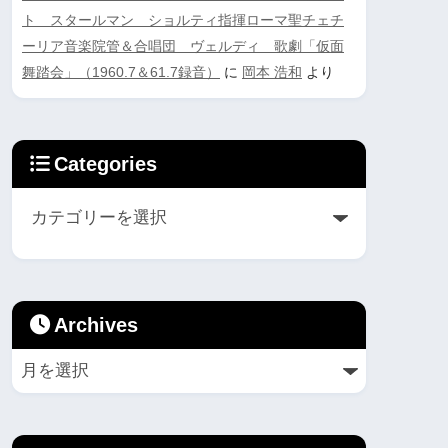
ト スタールマン ショルティ指揮ローマ聖チェチ
ーリア音楽院管＆合唱団 ヴェルディ 歌劇「仮面
舞踏会」（1960.7＆61.7録音）
に
岡本 浩和
より
Categories
Archives