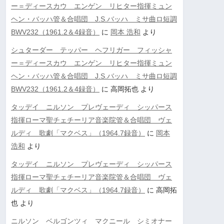
ー＝ディースカウ エンゲン リヒター指揮ミュン
ヘン・バッハ管＆合唱団 J.S.バッハ ミサ曲ロ短調
BWV232（1961.2＆4録音）
に
岡本 浩和
より
シュターダー テッパー ヘフリガー フィッシャ
ー＝ディースカウ エンゲン リヒター指揮ミュン
ヘン・バッハ管＆合唱団 J.S.バッハ ミサ曲ロ短調
BWV232（1961.2＆4録音）
に
高岡拓也
より
タッデイ ニルソン プレヴェーディ シッパース
指揮ローマ聖チェチーリア音楽院管＆合唱団 ヴェ
ルディ 歌劇「マクベス」（1964.7録音）
に
岡本
浩和
より
タッデイ ニルソン プレヴェーディ シッパース
指揮ローマ聖チェチーリア音楽院管＆合唱団 ヴェ
ルディ 歌劇「マクベス」（1964.7録音）
に
高岡拓
也
より
ニルソン ベルゴンツィ マクニール シミオナー