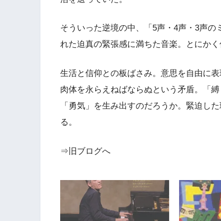
そういった逆境の中、「5声・4声・3声
れた迫真の緊張感に満ちた音楽。とにかく
生活と信仰との板ばさみ。意思を自由に表
肉体を永らえねばならぬという矛盾。「縛
「勇気」を生み出すのだろうか。緊迫した
る。
⇒旧ブログへ