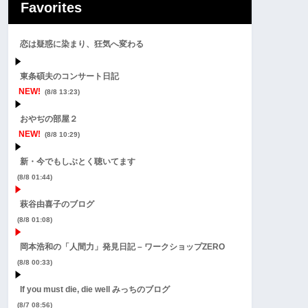
Favorites
恋は疑惑に染まり、狂気へ変わる
東条碩夫のコンサート日記
NEW!
(8/8 13:23)
おやぢの部屋２
NEW!
(8/8 10:29)
新・今でもしぶとく聴いてます
(8/8 01:44)
萩谷由喜子のブログ
(8/8 01:08)
岡本浩和の「人間力」発見日記 – ワークショップZERO
(8/8 00:33)
If you must die, die well みっちのブログ
(8/7 08:56)