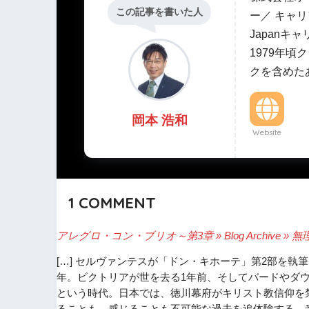
この記事を書いた人
ー／ キャリ
Japanキ
1979年
クを含めた
岡本 浩和
Website
1
COMMENT
アレグロ・コン・ブリオ～第3章 » Blog Archive » 
[…] セルヴァンテスが「ドン・キホーテ」第2部を執
年。ビクトリアが世を去る1年前、そしてバードやダ
という時代。日本では、徳川幕府がキリスト教信仰を
ることも、感じることも不可能な過去を追体験する。音