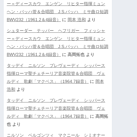
ー＝ディースカウ エンゲン リヒター指揮ミュン
ヘン・バッハ管＆合唱団 J.S.バッハ ミサ曲ロ短調
BWV232（1961.2＆4録音）
に
岡本 浩和
より
シュターダー テッパー ヘフリガー フィッシャ
ー＝ディースカウ エンゲン リヒター指揮ミュン
ヘン・バッハ管＆合唱団 J.S.バッハ ミサ曲ロ短調
BWV232（1961.2＆4録音）
に
高岡拓也
より
タッデイ ニルソン プレヴェーディ シッパース
指揮ローマ聖チェチーリア音楽院管＆合唱団 ヴェ
ルディ 歌劇「マクベス」（1964.7録音）
に
岡本
浩和
より
タッデイ ニルソン プレヴェーディ シッパース
指揮ローマ聖チェチーリア音楽院管＆合唱団 ヴェ
ルディ 歌劇「マクベス」（1964.7録音）
に
高岡拓
也
より
ニルソン ベルゴンツィ マクニール シミオナー