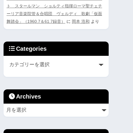
ト スタールマン ショルティ指揮ローマ聖チェチ
ーリア音楽院管＆合唱団 ヴェルディ 歌劇「仮面
舞踏会」（1960.7＆61.7録音）
に
岡本 浩和
より
Categories
Archives