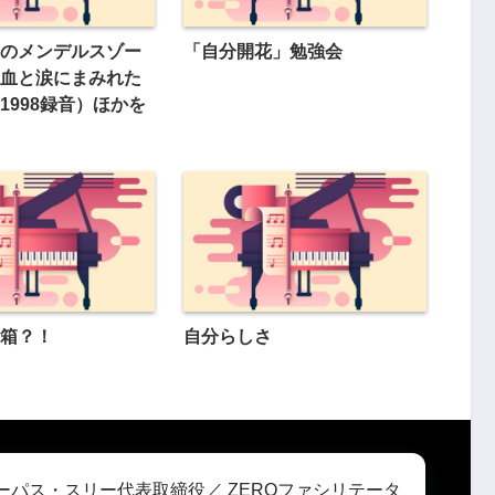
のメンデルスゾー
「自分開花」勉強会
血と涙にまみれた
1998録音）ほかを
箱？！
自分らしさ
ーパス・スリー代表取締役／ ZEROファシリテータ