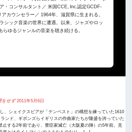
ア・コンサルタント／ 米国CCE, Inc.認定GCDF-
ャリアカウンセラー／ 1964年、滋賀県に生まれる。
頃クラシック音楽の世界に遭遇。以来、ジャズやロッ
あらゆるジャンルの音楽を聴き続ける。
無理をせず
2011年5月6日
筆し、シェイクスピアが「テンペスト」の構想を練っていた1610
ウランド、ギボンズらイギリスの作曲家たちが隆盛を誇っていた
禁止する2年前であり、豊臣家滅亡（大阪夏の陣）の5年前。見
楽とはタイムマシンのようなものなり。 […]