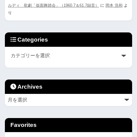
ルディ 歌劇「仮面舞踏会」（1960.7＆61.7録音）
に
岡本 浩和
よ
り
Categories
Archives
Favorites