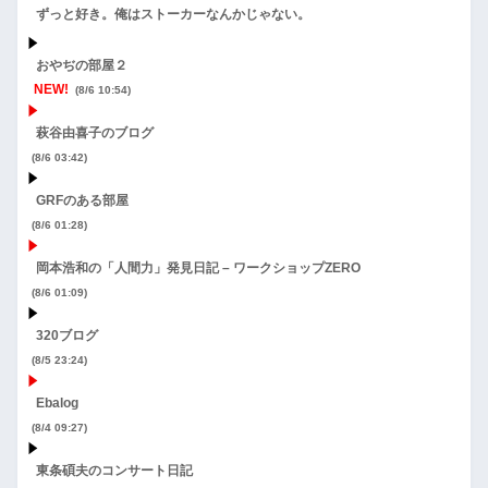
ずっと好き。俺はストーカーなんかじゃない。
おやぢの部屋２
NEW!
(8/6 10:54)
萩谷由喜子のブログ
(8/6 03:42)
GRFのある部屋
(8/6 01:28)
岡本浩和の「人間力」発見日記 – ワークショップZERO
(8/6 01:09)
320ブログ
(8/5 23:24)
Ebalog
(8/4 09:27)
東条碩夫のコンサート日記