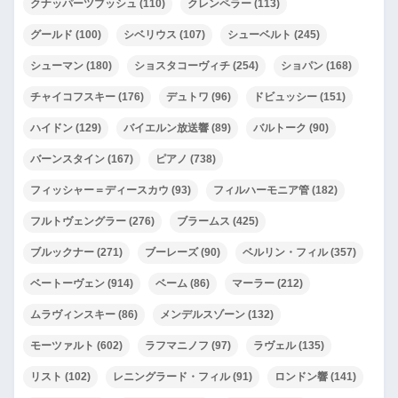
クナッパーツブッシュ
(110)
クレンペラー
(113)
グールド
(100)
シベリウス
(107)
シューベルト
(245)
シューマン
(180)
ショスタコーヴィチ
(254)
ショパン
(168)
チャイコフスキー
(176)
デュトワ
(96)
ドビュッシー
(151)
ハイドン
(129)
バイエルン放送響
(89)
バルトーク
(90)
バーンスタイン
(167)
ピアノ
(738)
フィッシャー＝ディースカウ
(93)
フィルハーモニア管
(182)
フルトヴェングラー
(276)
ブラームス
(425)
ブルックナー
(271)
ブーレーズ
(90)
ベルリン・フィル
(357)
ベートーヴェン
(914)
ベーム
(86)
マーラー
(212)
ムラヴィンスキー
(86)
メンデルスゾーン
(132)
モーツァルト
(602)
ラフマニノフ
(97)
ラヴェル
(135)
リスト
(102)
レニングラード・フィル
(91)
ロンドン響
(141)