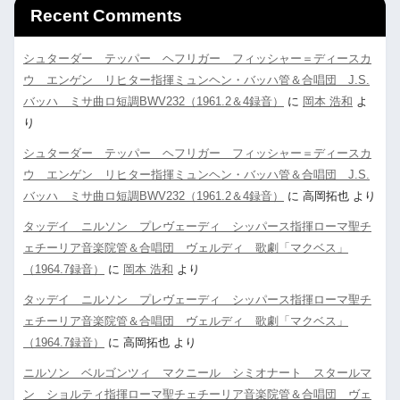
Recent Comments
シュターダー テッパー ヘフリガー フィッシャー＝ディースカ
ウ エンゲン リヒター指揮ミュンヘン・バッハ管＆合唱団 J.S.
バッハ ミサ曲ロ短調BWV232（1961.2＆4録音）
に
岡本 浩和
よ
り
シュターダー テッパー ヘフリガー フィッシャー＝ディースカ
ウ エンゲン リヒター指揮ミュンヘン・バッハ管＆合唱団 J.S.
バッハ ミサ曲ロ短調BWV232（1961.2＆4録音）
に
高岡拓也
より
タッデイ ニルソン プレヴェーディ シッパース指揮ローマ聖チ
ェチーリア音楽院管＆合唱団 ヴェルディ 歌劇「マクベス」
（1964.7録音）
に
岡本 浩和
より
タッデイ ニルソン プレヴェーディ シッパース指揮ローマ聖チ
ェチーリア音楽院管＆合唱団 ヴェルディ 歌劇「マクベス」
（1964.7録音）
に
高岡拓也
より
ニルソン ベルゴンツィ マクニール シミオナート スタールマ
ン ショルティ指揮ローマ聖チェチーリア音楽院管＆合唱団 ヴェ