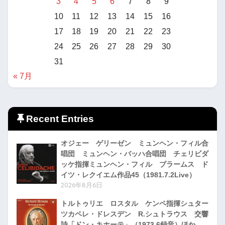
3
4
5
6
7
8
9
10
11
12
13
14
15
16
17
18
19
20
21
22
23
24
25
26
27
28
29
30
31
« 7月
Recent Entries
オジェー ゲリーゼン ミュンヘン・フィル合
唱団 ミュンヘン・バッハ合唱団 チェリビダ
ッケ指揮ミュンヘン・フィル ブラームス ド
イツ・レクイエム作品45（1981.7.2Live）
2026年8月6日
トルトゥリエ ロスタル ケンペ指揮シュター
ツカペレ・ドレスデン R.シュトラウス 交響
詩「ドン・キホーテ」（1973.6録音）ほか