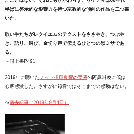
たことはない。それにもかかわらず、リゲティは60年代
半ばに啓示的な影響力を持つ宗教的な傾向の作品を二つ書
いた。
歌い手たちがレクイエムのテクストをささやき、つぶや
き、語り、叫び、金切り声で伝えるひとつの黒ミサであ
る。
～同上書P491
2019年に聴いた
ノット指揮東響の実演
の阿鼻叫喚に僕は
心底感激した。さすがに録音ではそこまでの感動はない。
※
過去記事（2018年9月4日）