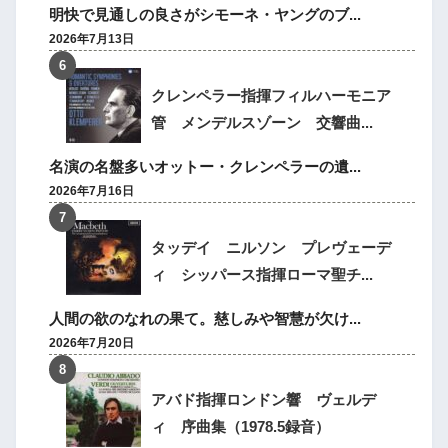
明快で見通しの良さがシモーネ・ヤングのブ...
2026年7月13日
クレンペラー指揮フィルハーモニア
管 メンデルスゾーン 交響曲...
名演の名盤多いオットー・クレンペラーの遺...
2026年7月16日
タッデイ ニルソン プレヴェーデ
ィ シッパース指揮ローマ聖チ...
人間の欲のなれの果て。慈しみや智慧が欠け...
2026年7月20日
アバド指揮ロンドン響 ヴェルデ
ィ 序曲集（1978.5録音）