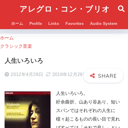
アレグロ・コン・ブリオ
ホーム
Profile
Links
Favorites
Audio System
ホーム
クラシック音楽
人生いろいろ
2012年4月28日
2016年12月26日
人生いろいろ。
紆余曲折、山あり谷あり、短い
スパンではそれぞれの人生に
様々起こるものの長い目で見れ
ばすべては「それで良し」とい