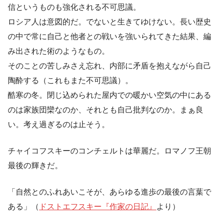
信というものも強化される不可思議。
ロシア人は意図的だ。でないと生きてゆけない。長い歴史
の中で常に自己と他者との戦いを強いられてきた結果、編
み出された術のようなもの。
そのことの苦しみさえ忘れ、内部に矛盾を抱えながら自己
陶酔する（これもまた不可思議）。
酷寒の冬。閉じ込められた屋内での暖かい空気の中にある
のは家族団欒なのか、それとも自己批判なのか。まぁ良
い。考え過ぎるのは止そう。
チャイコフスキーのコンチェルトは華麗だ。ロマノフ王朝
最後の輝きだ。
「自然とのふれあいこそが、あらゆる進歩の最後の言葉で
ある」（
ドストエフスキー『作家の日記』
より）