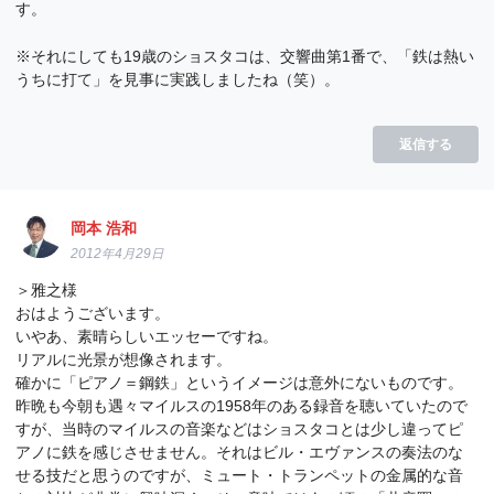
す。
※それにしても19歳のショスタコは、交響曲第1番で、「鉄は熱い
うちに打て」を見事に実践しましたね（笑）。
返信する
岡本 浩和
2012年4月29日
＞雅之様
おはようございます。
いやあ、素晴らしいエッセーですね。
リアルに光景が想像されます。
確かに「ピアノ＝鋼鉄」というイメージは意外にないものです。
昨晩も今朝も遇々マイルスの1958年のある録音を聴いていたので
すが、当時のマイルスの音楽などはショスタコとは少し違ってピ
アノに鉄を感じさせません。それはビル・エヴァンスの奏法のな
せる技だと思うのですが、ミュート・トランペットの金属的な音