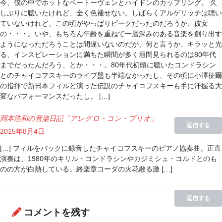
今、僕の中でホットなベートーヴェンとハイドンのカップリング。 久
しぶりに聴いたけれど、全く色褪せない。しばらくアルゲリッチは聴い
ていないけれど、この頃がやっぱりピークだったのだろうか、彼女
の・・・。いや、もちろん年齢を重ねて一層深みのある音楽を創り出す
ようになっただろうことは間違いないのだが、何と言うか、キラッと光
る、インスピレーションに満ちた瞬間が多く垣間見られるのは80年代
までだったんだろう、とか・・・。80年代初頭に聴いたコンドラシン
とのチャイコフスキーのライブ盤も半端なかったし、その頃に小澤征爾
の指揮で新日本フィルと演った伝説のチャイコフスキーも手に汗握る大
変なパフォーマンスだったし。 […]
岡本浩和の音楽日記「アレグロ・コン・ブリオ」
返信する
2015年8月4日
[…] フィルをバックに録音したチャイコフスキーのピアノ協奏曲。正直
演奏は、1980年のキリル・コンドラシンやカジミシュ・コルドとのも
のの方が白熱している。終楽章コーダの火花散る激 […]
返信する
コメントを残す