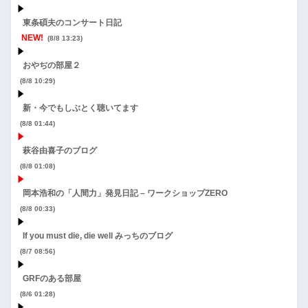
東条碩夫のコンサート日記
NEW!
(8/8 13:23)
おやぢの部屋２
(8/8 10:29)
新・今でもしぶとく聴いてます
(8/8 01:44)
萩谷由喜子のブログ
(8/8 01:08)
岡本浩和の「人間力」発見日記 – ワークショップZERO
(8/8 00:33)
If you must die, die well みっちのブログ
(8/7 08:56)
GRFのある部屋
(8/6 01:28)