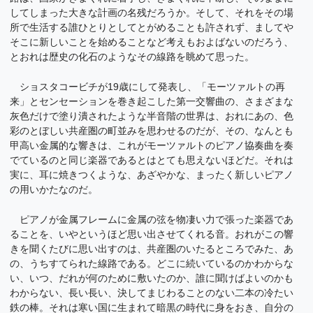
してしまった大きな計画の名残だろうか。そして、それをその場
所で生活する誰ひとりとしてとがめることも許されず、ましてや
そこに新しいことを始めることなど考えもおよばないのだろう、
とおれは歴史の化石のようなその線路を眺めて思った。
ショスタコービチが19歳にして発表し、「モーツァルトの再
来」とセンセーションを巻き起こした第一交響曲の、さまざまな
灰色だけで塗り潰されたような半音階の世界は、おれにあの、色
彩のとぼしい共産圏の町並みを思わせるのだが、その、なんとも
甲高い金属的な響きは、これがモーツァルトのピアノ協奏曲を奏
でているのと同じ楽器であるとはとても思えないほどだ。それは
実に、耳に焼きつくような、あざやかな、まったく新しいピアノ
の用いかたなのだ。
ピアノが金属フレームに金属の弦を物凄い力で張った楽器であ
ることを、いやというほど思い出させてくれる音。おれがこの響
きを聞くたびに思い出すのは、共産圏のいたるところでみた、あ
の、うちすてられた線路である。どこに続いているのかわからな
い、いつ、だれが何のために敷いたのか、誰に聞けばよいのかも
わからない、長い長い、決してまじわることのない二本の冷たい
鉄の棒。それは寒い国に生まれて暗黒の時代に身をおき、自分の