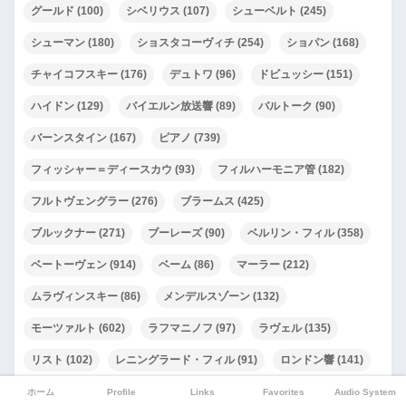
グールド
(100)
シベリウス
(107)
シューベルト
(245)
シューマン
(180)
ショスタコーヴィチ
(254)
ショパン
(168)
チャイコフスキー
(176)
デュトワ
(96)
ドビュッシー
(151)
ハイドン
(129)
バイエルン放送響
(89)
バルトーク
(90)
バーンスタイン
(167)
ピアノ
(739)
フィッシャー＝ディースカウ
(93)
フィルハーモニア管
(182)
フルトヴェングラー
(276)
ブラームス
(425)
ブルックナー
(271)
ブーレーズ
(90)
ベルリン・フィル
(358)
ベートーヴェン
(914)
ベーム
(86)
マーラー
(212)
ムラヴィンスキー
(86)
メンデルスゾーン
(132)
モーツァルト
(602)
ラフマニノフ
(97)
ラヴェル
(135)
リスト
(102)
レニングラード・フィル
(91)
ロンドン響
(141)
ワルター
(124)
ワーグナー
(350)
大阪フィル
(84)
ホーム
Profile
Links
Favorites
Audio System