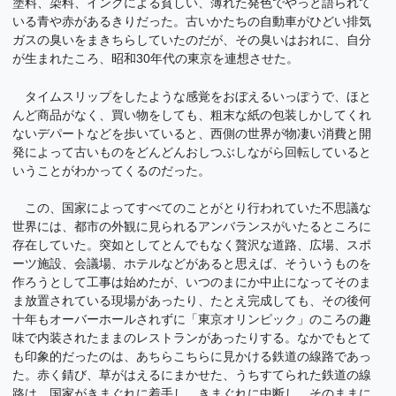
塗料、染料、インクによる貧しい、薄れた発色でやっと語られて
いる青や赤があるきりだった。古いかたちの自動車がひどい排気
ガスの臭いをまきちらしていたのだが、その臭いはおれに、自分
が生まれたころ、昭和30年代の東京を連想させた。
タイムスリップをしたような感覚をおぼえるいっぽうで、ほと
んど商品がなく、買い物をしても、粗末な紙の包装しかしてくれ
ないデパートなどを歩いていると、西側の世界が物凄い消費と開
発によって古いものをどんどんおしつぶしながら回転していると
いうことがわかってくるのだった。
この、国家によってすべてのことがとり行われていた不思議な
世界には、都市の外観に見られるアンバランスがいたるところに
存在していた。突如としてとんでもなく贅沢な道路、広場、スポ
ーツ施設、会議場、ホテルなどがあると思えば、そういうものを
作ろうとして工事は始めたが、いつのまにか中止になってそのま
ま放置されている現場があったり、たとえ完成しても、その後何
十年もオーバーホールされずに「東京オリンピック」のころの趣
味で内装されたままのレストランがあったりする。なかでもとて
も印象的だったのは、あちらこちらに見かける鉄道の線路であっ
た。赤く錆び、草がはえるにまかせた、うちすてられた鉄道の線
路は、国家がきまぐれに着手し、きまぐれに中断し、そのままに