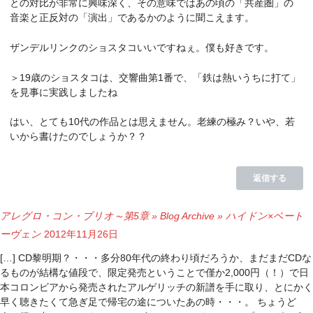
との対比が非常に興味深く、その意味ではあの頃の「共産圏」の
音楽と正反対の「演出」であるかのように聞こえます。
ザンデルリンクのショスタコいいですねぇ。僕も好きです。
＞19歳のショスタコは、交響曲第1番で、「鉄は熱いうちに打て」
を見事に実践しましたね
はい、とても10代の作品とは思えません。老練の極み？いや、若
いから書けたのでしょうか？？
返信する
アレグロ・コン・ブリオ～第5章 » Blog Archive » ハイドン×ベート
ーヴェン
2012年11月26日
[…] CD黎明期？・・・多分80年代の終わり頃だろうか、まだまだCDな
るものが結構な値段で、限定発売ということで僅か2,000円（！）で日
本コロンビアから発売されたアルゲリッチの新譜を手に取り、とにかく
早く聴きたくて急ぎ足で帰宅の途についたあの時・・・。 ちょうど