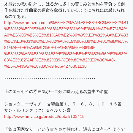
才能との戦い以外に、はるかに多くの苦しみと制約を背負って創
作を続けた作曲家の運命を象徴しているようにおれには感じられ
るのである。
http://www.amazon.co.jp/%E3%82%AA%E3%83%BC%E3%82%B1
%E3%82%B9%E3%83%88%E3%83%A9%E3%81%AF%E7%B4%
A0%E6%95%B5%E3%81%A0%E2%80%95%E3%82%AA%E3%83
%BC%E3%83%9C%E3%82%A8%E5%90%B9%E3%81%8D%E3%
81%AE%E6%A5%BD%E9%9A%8A%E5%B8%96-
%E3%82%AA%E3%83%B3%E3%83%BB%E3%83%96%E3%83%
83%E3%82%AF%E3%82%B9-%E8%8C%82%E6%9C%A8-
%E5%A4%A7%E8%BC%94/dp/4276351138
････････････････････････････････････････････
上のエッセイの雰囲気が十二分に味わえる名盤中の名盤。
ショスタコーヴィチ 交響曲第１、５、６、８、１０、１５番
ザンデルリング（ク）＆ベルリン響
http://www.hmv.co.jp/product/detail/103415
「鉄は国家なり」という古き良き時代も、過去には有ったようで