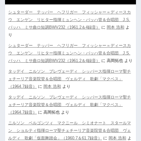
シュターダー テッパー ヘフリガー フィッシャー＝ディースカ
ウ エンゲン リヒター指揮ミュンヘン・バッハ管＆合唱団 J.S.
バッハ ミサ曲ロ短調BWV232（1961.2＆4録音）
に
岡本 浩和
よ
り
シュターダー テッパー ヘフリガー フィッシャー＝ディースカ
ウ エンゲン リヒター指揮ミュンヘン・バッハ管＆合唱団 J.S.
バッハ ミサ曲ロ短調BWV232（1961.2＆4録音）
に
高岡拓也
より
タッデイ ニルソン プレヴェーディ シッパース指揮ローマ聖チ
ェチーリア音楽院管＆合唱団 ヴェルディ 歌劇「マクベス」
（1964.7録音）
に
岡本 浩和
より
タッデイ ニルソン プレヴェーディ シッパース指揮ローマ聖チ
ェチーリア音楽院管＆合唱団 ヴェルディ 歌劇「マクベス」
（1964.7録音）
に
高岡拓也
より
ニルソン ベルゴンツィ マクニール シミオナート スタールマ
ン ショルティ指揮ローマ聖チェチーリア音楽院管＆合唱団 ヴェ
ルディ 歌劇「仮面舞踏会」（1960.7＆61.7録音）
に
岡本 浩和
よ