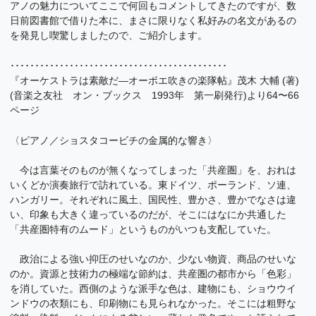
アノの魅力についてここで何回もコメントしてきたのですが、数
日前図書館で借りた本に、まさに限りなく私好みの名文があるの
を発見し喫驚しましたので、ご紹介します。
････････････････････････････････････････････
『オーケストラは素敵だ―オーボエ吹きの楽隊帖』茂木 大輔 (著)
(音楽之友社 オン・ブックス 1993年 第一刷発行)より64〜66
ページ
〈ピアノ／ショスタコービチの金属的な響き〉
今は言葉そのものが無くなってしまった「共産圏」を、おれは
いくどか演奏旅行で訪れている。東ドイツ、ポーランド、ソ連、
ハンガリー。それぞれに風土、国民性、豊かさ、豊かでなさは違
い、印象も大きく違っているのだが、そこにはなにか共通した
「共産圏特有のムード」というものがいつも支配していた。
政治による強い抑圧のせいなのか、少ない物資、商品のせいな
のか。資源と技術力の極端な節約は、共産圏の都市から「色彩」
を消していた。西側のような派手な色は、建物にも、ショウウイ
ンドウの衣類にも、印刷物にも見られなかった。そこには粗野な