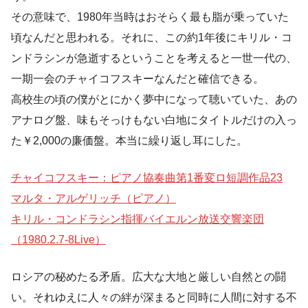
その意味で、1980年当時はおそらく最も脂が乗っていた
頃なんだと思われる。それに、この約1年後にキリル・コ
ンドラシンが急逝するということを考えると一世一代の、
一期一会のチャイコフスキーなんだと確信できる。
高校生の頃の僕がとにかく夢中になって聴いていた、あの
アナログ盤、味もそっけもない白地にタイトルだけの入っ
た￥2,000の廉価盤。本当に繰り返し耳にした。
チャイコフスキー：ピアノ協奏曲第1番変ロ短調作品23
マルタ・アルゲリッチ（ピアノ）
キリル・コンドラシン指揮バイエルン放送交響楽団
（1980.2.7-8Live）
ロシアの秘めたる矛盾。広大な大地と厳しい自然との闘
い。それゆえに人々の絆が深まると同時に人間に対する不