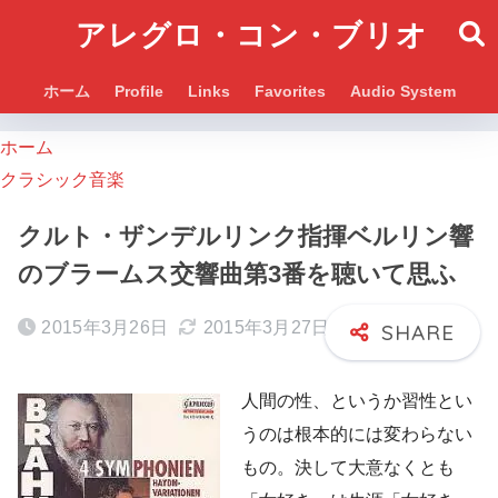
アレグロ・コン・ブリオ
ホーム
Profile
Links
Favorites
Audio System
ホーム
クラシック音楽
クルト・ザンデルリンク指揮ベルリン響
のブラームス交響曲第3番を聴いて思ふ
2015年3月26日
2015年3月27日
人間の性、というか習性とい
うのは根本的には変わらない
もの。決して大意なくとも