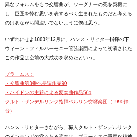
異なフォルムをもつ交響曲が、ワーグナーの死を契機に
し、巨匠を悼む思いを表するべく生まれたものだと考える
のはあながち間違いでないように僕は思う。
いずれにせよ1883年12月に、ハンス・リヒター指揮の下
ウィーン・フィルハーモニー管弦楽団によって初演された
この作品は空前の大成功を収めたという。
ブラームス：
・交響曲第3番ヘ長調作品90
・ハイドンの主題による変奏曲作品56a
クルト・ザンデルリンク指揮ベルリン交響楽団（1990録
音）
ハンス・リヒターさながら、職人クルト・ザンデルリンク
のインテンポの堂々たる演奏は、ブラームスの重厚な精神