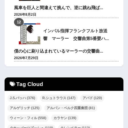
風車を巨人と間違えて挑んで、逆に跳ね飛ば...
2026年8月2日
インバル指揮フランクフルト放送
響 マーラー 交響曲第5番嬰ハ...
僕の心に刷り込まれているマーラーの交響曲...
2026年7月29日
Tag Cloud
J.S.バッハ
(376)
R.シュトラウス
(147)
アバド
(120)
アルゲリッチ
(125)
アルバン・ベルク四重奏団
(81)
ウィーン・フィル
(558)
カラヤン
(139)