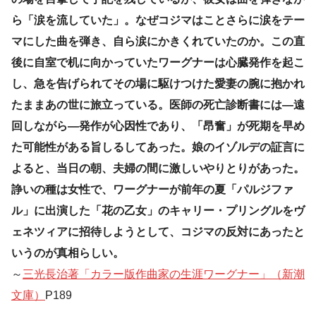
ら「涙を流していた」。なぜコジマはことさらに涙をテー
マにした曲を弾き、自ら涙にかきくれていたのか。この直
後に自室で机に向かっていたワーグナーは心臓発作を起こ
し、急を告げられてその場に駆けつけた愛妻の腕に抱かれ
たままあの世に旅立っている。医師の死亡診断書には―遠
回しながら―発作が心因性であり、「昂奮」が死期を早め
た可能性がある旨しるしてあった。娘のイゾルデの証言に
よると、当日の朝、夫婦の間に激しいやりとりがあった。
諍いの種は女性で、ワーグナーが前年の夏「パルジファ
ル」に出演した「花の乙女」のキャリー・プリングルをヴ
ェネツィアに招待しようとして、コジマの反対にあったと
いうのが真相らしい。
～
三光長治著「カラー版作曲家の生涯ワーグナー」（新潮
文庫）
P189