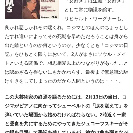
「女好き」は生涯「女好き」
として常に物議を醸す。
リヒャルト・ワーグナーも、
良かれ悪しかれその端くれ。コジマとのほんのちょっとし
たすれ違いによってその死期を早めただろうことは身から
出た錆というのか何というのか。少なくとも「コジマの日
記」をひもとく限りにおいて、2人がまさにソウル・メイ
トといえる関係で、相思相愛以上のつながりがあったこと
は認めざるを得ないにもかかわらず、最後まで無意識の駆
け引きをしてしまったのだから人間というのは・・・。
この大芸術家の終焉を語るためには、2月13日の当日、コ
ジマがピアノに向かってシューベルトの「涙を湛えて」を
弾いていた場面から始めなければならない。2時近く一家
と昼食を共にするためにやってきたジュコーフスキーがそ
の場を目撃して手記を残しているが、彼女は曲を弾きなが