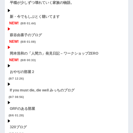
平穏が少しずつ壊れていく家族の物語。
新・今でもしぶとく聴いてます
NEW!
(8/8 01:44)
萩谷由喜子のブログ
NEW!
(8/8 01:08)
岡本浩和の「人間力」発見日記 – ワークショップZERO
NEW!
(8/8 00:33)
おやぢの部屋２
(8/7 12:26)
If you must die, die well みっちのブログ
(8/7 08:56)
GRFのある部屋
(8/6 01:28)
320ブログ