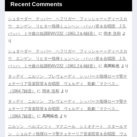
Recent Comments
シュターダー テッパー ヘフリガー フィッシャー＝ディースカ
ウ エンゲン リヒター指揮ミュンヘン・バッハ管＆合唱団 J.S.
バッハ ミサ曲ロ短調BWV232（1961.2＆4録音）
に
岡本 浩和
よ
り
シュターダー テッパー ヘフリガー フィッシャー＝ディースカ
ウ エンゲン リヒター指揮ミュンヘン・バッハ管＆合唱団 J.S.
バッハ ミサ曲ロ短調BWV232（1961.2＆4録音）
に
高岡拓也
より
タッデイ ニルソン プレヴェーディ シッパース指揮ローマ聖チ
ェチーリア音楽院管＆合唱団 ヴェルディ 歌劇「マクベス」
（1964.7録音）
に
岡本 浩和
より
タッデイ ニルソン プレヴェーディ シッパース指揮ローマ聖チ
ェチーリア音楽院管＆合唱団 ヴェルディ 歌劇「マクベス」
（1964.7録音）
に
高岡拓也
より
ニルソン ベルゴンツィ マクニール シミオナート スタールマ
ン ショルティ指揮ローマ聖チェチーリア音楽院管＆合唱団 ヴェ