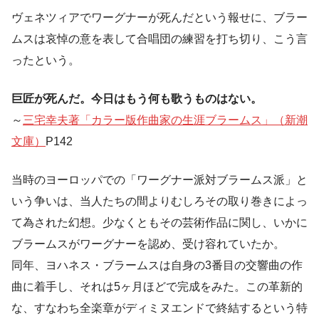
ヴェネツィアでワーグナーが死んだという報せに、ブラー
ムスは哀悼の意を表して合唱団の練習を打ち切り、こう言
ったという。
巨匠が死んだ。今日はもう何も歌うものはない。
～
三宅幸夫著「カラー版作曲家の生涯ブラームス」（新潮
文庫）
P142
当時のヨーロッパでの「ワーグナー派対ブラームス派」と
いう争いは、当人たちの間よりむしろその取り巻きによっ
て為された幻想。少なくともその芸術作品に関し、いかに
ブラームスがワーグナーを認め、受け容れていたか。
同年、ヨハネス・ブラームスは自身の3番目の交響曲の作
曲に着手し、それは5ヶ月ほどで完成をみた。この革新的
な、すなわち全楽章がディミヌエンドで終結するという特