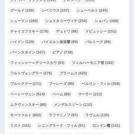
クナッパーツブッシュ
(110)
クレンペラー
(113)
グールド
(100)
シベリウス
(107)
シューベルト
(245)
シューマン
(180)
ショスタコーヴィチ
(254)
ショパン
(168)
チャイコフスキー
(176)
デュトワ
(96)
ドビュッシー
(151)
ハイドン
(129)
バイエルン放送響
(89)
バルトーク
(90)
バーンスタイン
(167)
ピアノ
(738)
フィッシャー＝ディースカウ
(93)
フィルハーモニア管
(182)
フルトヴェングラー
(276)
ブラームス
(425)
ブルックナー
(271)
ブーレーズ
(90)
ベルリン・フィル
(358)
ベートーヴェン
(914)
ベーム
(86)
マーラー
(212)
ムラヴィンスキー
(86)
メンデルスゾーン
(132)
モーツァルト
(602)
ラフマニノフ
(97)
ラヴェル
(135)
リスト
(102)
レニングラード・フィル
(91)
ロンドン響
(141)