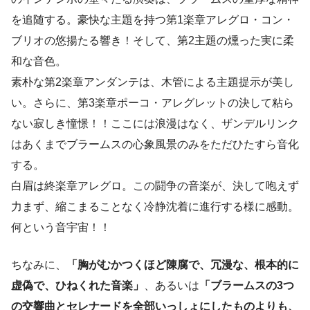
を追随する。豪快な主題を持つ第1楽章アレグロ・コン・
ブリオの悠揚たる響き！そして、第2主題の燻った実に柔
和な音色。
素朴な第2楽章アンダンテは、木管による主題提示が美し
い。さらに、第3楽章ポーコ・アレグレットの決して粘ら
ない寂しき憧憬！！ここには浪漫はなく、ザンデルリンク
はあくまでブラームスの心象風景のみをただひたすら音化
する。
白眉は終楽章アレグロ。この闘争の音楽が、決して咆えず
力まず、縮こまることなく冷静沈着に進行する様に感動。
何という音宇宙！！
ちなみに、
「胸がむかつくほど陳腐で、冗漫な、根本的に
虚偽で、ひねくれた音楽」
、あるいは
「ブラームスの3つ
の交響曲とセレナードを全部いっしょにしたものよりも、