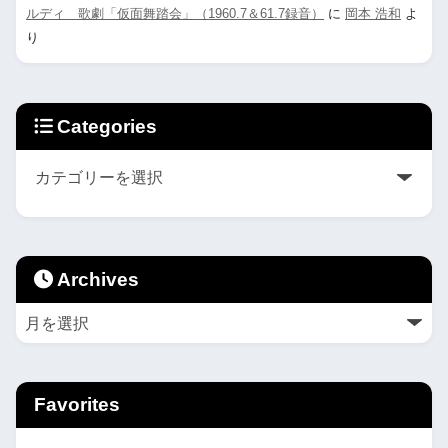
ルディ 歌劇「仮面舞踏会」（1960.7＆61.7録音）
に
岡本 浩和
よ
り
Categories
Archives
Favorites