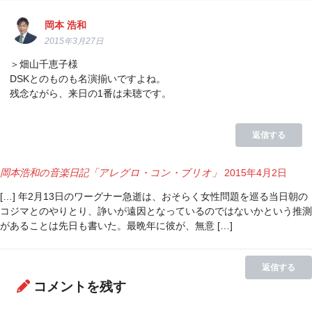
岡本 浩和
2015年3月27日
＞畑山千恵子様
DSKとのものも名演揃いですよね。
残念ながら、来日の1番は未聴です。
返信する
岡本浩和の音楽日記「アレグロ・コン・ブリオ」
2015年4月2日
[…] 年2月13日のワーグナー急逝は、おそらく女性問題を巡る当日朝の
コジマとのやりとり、諍いが遠因となっているのではないかという推測
があることは先日も書いた。最晩年に彼が、無意 […]
返信する
コメントを残す