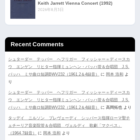
Keith Jarrett Vienna Concert (1992)
2026年8月3日
Recent Comments
シュターダー テッパー ヘフリガー フィッシャー＝ディースカ
ウ エンゲン リヒター指揮ミュンヘン・バッハ管＆合唱団 J.S.
バッハ ミサ曲ロ短調BWV232（1961.2＆4録音）
に
岡本 浩和
よ
り
シュターダー テッパー ヘフリガー フィッシャー＝ディースカ
ウ エンゲン リヒター指揮ミュンヘン・バッハ管＆合唱団 J.S.
バッハ ミサ曲ロ短調BWV232（1961.2＆4録音）
に
高岡拓也
より
タッデイ ニルソン プレヴェーディ シッパース指揮ローマ聖チ
ェチーリア音楽院管＆合唱団 ヴェルディ 歌劇「マクベス」
（1964.7録音）
に
岡本 浩和
より