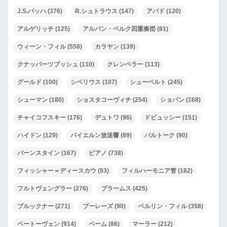
J.S.バッハ
(376)
R.シュトラウス
(147)
アバド
(120)
アルゲリッチ
(125)
アルバン・ベルク四重奏団
(81)
ウィーン・フィル
(558)
カラヤン
(139)
クナッパーツブッシュ
(110)
クレンペラー
(113)
グールド
(100)
シベリウス
(107)
シューベルト
(245)
シューマン
(180)
ショスタコーヴィチ
(254)
ショパン
(168)
チャイコフスキー
(176)
デュトワ
(96)
ドビュッシー
(151)
ハイドン
(129)
バイエルン放送響
(89)
バルトーク
(90)
バーンスタイン
(167)
ピアノ
(738)
フィッシャー＝ディースカウ
(93)
フィルハーモニア管
(182)
フルトヴェングラー
(276)
ブラームス
(425)
ブルックナー
(271)
ブーレーズ
(90)
ベルリン・フィル
(358)
ベートーヴェン
(914)
ベーム
(86)
マーラー
(212)