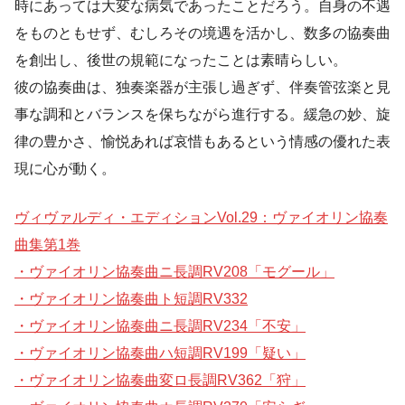
時にあっては大変な病気であったことだろう。自身の不遇
をものともせず、むしろその境遇を活かし、数多の協奏曲
を創出し、後世の規範になったことは素晴らしい。
彼の協奏曲は、独奏楽器が主張し過ぎず、伴奏管弦楽と見
事な調和とバランスを保ちながら進行する。緩急の妙、旋
律の豊かさ、愉悦あれば哀惜もあるという情感の優れた表
現に心が動く。
ヴィヴァルディ・エディションVol.29：ヴァイオリン協奏
曲集第1巻
・ヴァイオリン協奏曲ニ長調RV208「モグール」
・ヴァイオリン協奏曲ト短調RV332
・ヴァイオリン協奏曲ニ長調RV234「不安」
・ヴァイオリン協奏曲ハ短調RV199「疑い」
・ヴァイオリン協奏曲変ロ長調RV362「狩」