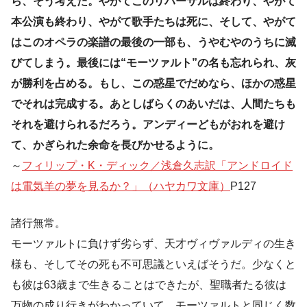
ら、そう考えた。やがてこのリハーサルは終わり、やがて
本公演も終わり、やがて歌手たちは死に、そして、やがて
はこのオペラの楽譜の最後の一部も、うやむやのうちに滅
びてしまう。最後には“モーツァルト”の名も忘れられ、灰
が勝利を占める。もし、この惑星でだめなら、ほかの惑星
でそれは完成する。あとしばらくのあいだは、人間たちも
それを避けられるだろう。アンディーどもがおれを避け
て、かぎられた余命を長びかせるように。
～
フィリップ・K・ディック／浅倉久志訳「アンドロイド
は電気羊の夢を見るか？」（ハヤカワ文庫）
P127
諸行無常。
モーツァルトに負けず劣らず、天才ヴィヴァルディの生き
様も、そしてその死も不可思議といえばそうだ。少なくと
も彼は63歳まで生きることはできたが、聖職者たる彼は
万物の成り行きがわかっていて、モーツァルトと同じく数