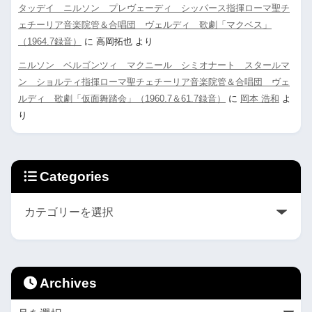
タッデイ ニルソン プレヴェーディ シッパース指揮ローマ聖チ
ェチーリア音楽院管＆合唱団 ヴェルディ 歌劇「マクベス」
（1964.7録音）
に
高岡拓也
より
ニルソン ベルゴンツィ マクニール シミオナート スタールマ
ン ショルティ指揮ローマ聖チェチーリア音楽院管＆合唱団 ヴェ
ルディ 歌劇「仮面舞踏会」（1960.7＆61.7録音）
に
岡本 浩和
よ
り
Categories
Archives