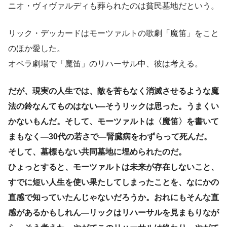
ニオ・ヴィヴァルディも葬られたのは貧民墓地だという。
リック・デッカードはモーツァルトの歌劇「魔笛」をこと
のほか愛した。
オペラ劇場で「魔笛」のリハーサル中、彼は考える。
だが、現実の人生では、敵を苦もなく消滅させるような魔
法の鈴なんてものはない—そうリックは思った。うまくい
かないもんだ。そして、モーツァルトは〈魔笛〉を書いて
まもなく—30代の若さで—腎臓病をわずらって死んだ。
そして、墓標もない共同墓地に埋められたのだ。
ひょっとすると、モーツァルトは未来が存在しないこと、
すでに短い人生を使い果たしてしまったことを、なにかの
直感で知っていたんじゃないだろうか。おれにもそんな直
感があるかもしれん—リックはリハーサルを見まもりなが