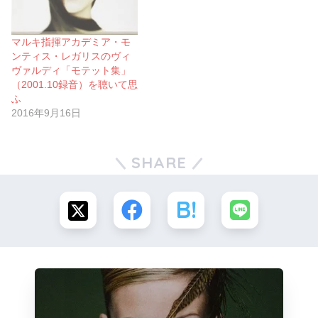
マルキ指揮アカデミア・モ
ンティス・レガリスのヴィ
ヴァルディ「モテット集」
（2001.10録音）を聴いて思
ふ
2016年9月16日
SHARE