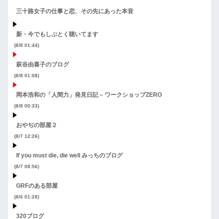
三十路女子の仕事と恋、その先にあった本音
新・今でもしぶとく聴いてます
(8/8 01:44)
萩谷由喜子のブログ
(8/8 01:08)
岡本浩和の「人間力」発見日記 – ワークショップZERO
(8/8 00:33)
おやぢの部屋２
(8/7 12:26)
If you must die, die well みっちのブログ
(8/7 08:56)
GRFのある部屋
(8/6 01:28)
320ブログ