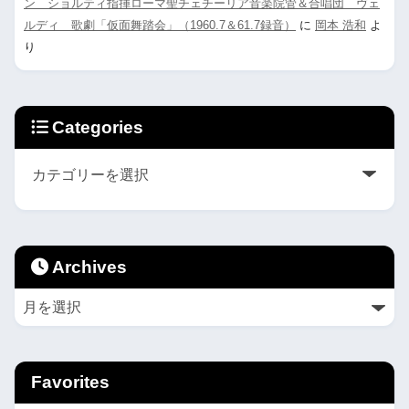
ン ショルティ指揮ローマ聖チェチーリア音楽院管＆合唱団 ヴェ
ルディ 歌劇「仮面舞踏会」（1960.7＆61.7録音）
に
岡本 浩和
よ
り
Categories
Archives
Favorites