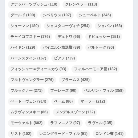
クナッパーツブッシュ
(110)
クレンペラー
(113)
グールド
(100)
シベリウス
(107)
シューベルト
(245)
シューマン
(180)
ショスタコーヴィチ
(254)
ショパン
(168)
チャイコフスキー
(176)
デュトワ
(96)
ドビュッシー
(151)
ハイドン
(129)
バイエルン放送響
(89)
バルトーク
(90)
バーンスタイン
(167)
ピアノ
(739)
フィッシャー＝ディースカウ
(93)
フィルハーモニア管
(182)
フルトヴェングラー
(276)
ブラームス
(425)
ブルックナー
(271)
ブーレーズ
(90)
ベルリン・フィル
(358)
ベートーヴェン
(914)
ベーム
(86)
マーラー
(212)
ムラヴィンスキー
(86)
メンデルスゾーン
(132)
モーツァルト
(602)
ラフマニノフ
(97)
ラヴェル
(135)
リスト
(102)
レニングラード・フィル
(91)
ロンドン響
(141)