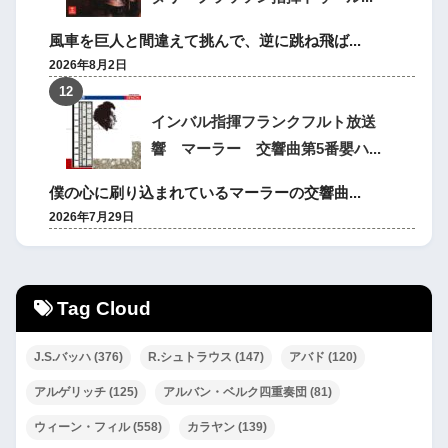
風車を巨人と間違えて挑んで、逆に跳ね飛ば...
2026年8月2日
インバル指揮フランクフルト放送
響 マーラー 交響曲第5番嬰ハ...
僕の心に刷り込まれているマーラーの交響曲...
2026年7月29日
Tag Cloud
J.S.バッハ
(376)
R.シュトラウス
(147)
アバド
(120)
アルゲリッチ
(125)
アルバン・ベルク四重奏団
(81)
ウィーン・フィル
(558)
カラヤン
(139)