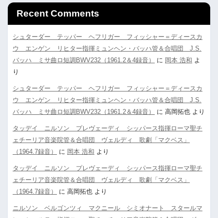
Recent Comments
シュターダー テッパー ヘフリガー フィッシャー＝ディースカ
ウ エンゲン リヒター指揮ミュンヘン・バッハ管＆合唱団 J.S.
バッハ ミサ曲ロ短調BWV232（1961.2＆4録音）
に
岡本 浩和
よ
り
シュターダー テッパー ヘフリガー フィッシャー＝ディースカ
ウ エンゲン リヒター指揮ミュンヘン・バッハ管＆合唱団 J.S.
バッハ ミサ曲ロ短調BWV232（1961.2＆4録音）
に
高岡拓也
より
タッデイ ニルソン プレヴェーディ シッパース指揮ローマ聖チ
ェチーリア音楽院管＆合唱団 ヴェルディ 歌劇「マクベス」
（1964.7録音）
に
岡本 浩和
より
タッデイ ニルソン プレヴェーディ シッパース指揮ローマ聖チ
ェチーリア音楽院管＆合唱団 ヴェルディ 歌劇「マクベス」
（1964.7録音）
に
高岡拓也
より
ニルソン ベルゴンツィ マクニール シミオナート スタールマ