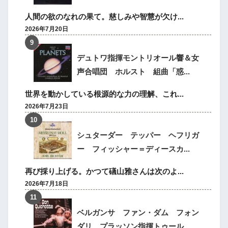
人間の欲のなれの果て。慈しみや智慧が欠け...
2026年7月20日
デュトワ指揮モントリオール響＆女
声合唱団 ホルスト 組曲「惑...
世界を動かしている根源的な力の理解、これ...
2026年7月23日
シュターダー テッパー ヘフリガ
ー フィッシャー＝ディースカ...
再び採り上げる。かつて礒山雅さんは次のよ...
2026年7月18日
ベルガンサ ファン・ダム フォン
ダリ プラッソン指揮トゥール...