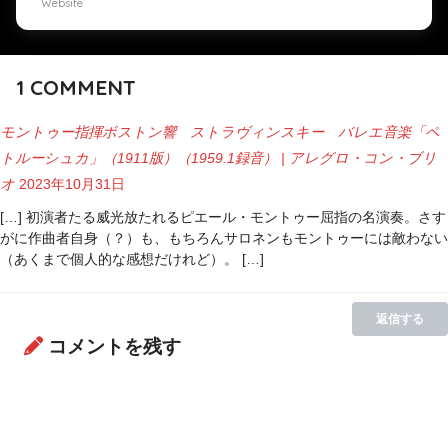
Website
1
COMMENT
モントゥー指揮ボストン響 ストラヴィンスキー バレエ音楽「ペ
トルーシュカ」（1911版）（1959.1録音） | アレグロ・コン・ブリ
オ
2023年10月31日
[…] 初演者たる威光放たれるピエール・モントゥー屈指の名演奏。さす
がに作曲者自身（？）も、もちろんサロネンもモントゥーには敵わない
（あくまで個人的な感想だけれど）。 […]
返信する
コメントを残す