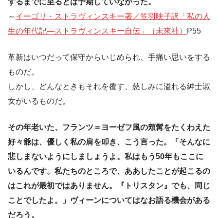
するまでに至るとは予期していなかった。
～
イーゴリ・ストラヴィンスキー著／笠羽映子訳「私の人
生の年代記―ストラヴィンスキー自伝」（未來社）
P55
革新はいつだって保守からいじめられ、手痛い思いをする
ものだ。
しかし、どんなときもそれを覆す、慈しみに溢れる紳士淑
女がいるものだ。
その年老いた、フランツ＝ヨーゼフ風の頬髯をたくわえた
好々爺は、優しく私の肩を叩き、こう言った。「そんなに
悲しまないようにしましょうよ。私はもう50年もここに
いるんです。私たちのところで、ああしたことが起こるの
はこれが最初ではありません。『トリスタン』でも、同じ
ことでしたよ。」ヴィーンについてはなお語る機会がある
だろう。