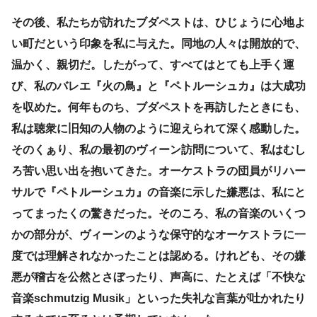
その後、私たちが訪れたブダペストは、ひじょうに心地よ
い町だという印象を私に与えた。同地の人々は開放的で、
温かく、親切だ。したがって、すべてはとても上手く運
び、私のバレエ『火の鳥』と『ペトルーシュカ』は大成功
を収めた。何年ものち、ブダペストを再訪したときにも、
私は聴衆に旧知の人物のように迎えられて深く感動した。
そのくぁり、私の最初のヴィーン訪問について、私はむし
ろ苦い思い出を抱いてきた。オーケストラの団員がリハー
サルで『ペトルーシュカ』の音楽に示した嫌悪は、私にと
ってまったくの驚きだった。そのころ、私の音楽のいくつ
かの部分が、ヴィーンのような保守的なオーケストラに一
度では理解されなかったことは認める。けれども、その嫌
悪が稽古を公然とさぼったり、声高に、たとえば「不快な
音楽schmutzig Musik」といった失礼な言葉が吐かれたり