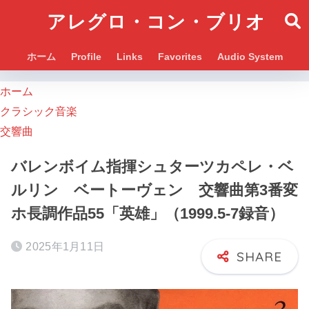
アレグロ・コン・ブリオ
ホーム
Profile
Links
Favorites
Audio System
ホーム
クラシック音楽
交響曲
バレンボイム指揮シュターツカペレ・ベ
ルリン ベートーヴェン 交響曲第3番変
ホ長調作品55「英雄」（1999.5-7録音）
2025年1月11日