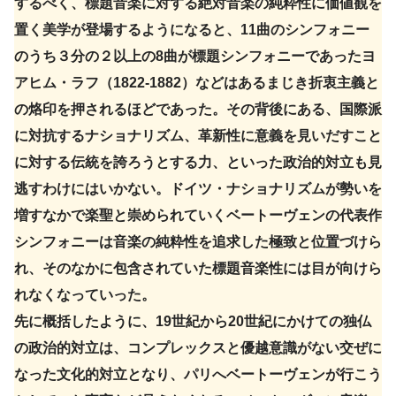
するべく、標題音楽に対する絶対音楽の純粋性に価値観を
置く美学が登場するようになると、11曲のシンフォニー
のうち３分の２以上の8曲が標題シンフォニーであったヨ
アヒム・ラフ（1822-1882）などはあるまじき折衷主義と
の烙印を押されるほどであった。その背後にある、国際派
に対抗するナショナリズム、革新性に意義を見いだすこと
に対する伝統を誇ろうとする力、といった政治的対立も見
逃すわけにはいかない。ドイツ・ナショナリズムが勢いを
増すなかで楽聖と崇められていくベートーヴェンの代表作
シンフォニーは音楽の純粋性を追求した極致と位置づけら
れ、そのなかに包含されていた標題音楽性には目が向けら
れなくなっていった。
先に概括したように、19世紀から20世紀にかけての独仏
の政治的対立は、コンプレックスと優越意識がない交ぜに
なった文化的対立となり、パリへベートーヴェンが行こう