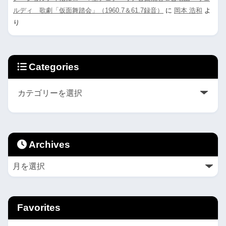
ルディ 歌劇「仮面舞踏会」（1960.7＆61.7録音）
に
岡本 浩和
よ
り
Categories
Archives
Favorites