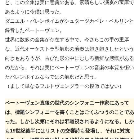
と、この全集は実に意義のある、素晴らしい演奏の宝庫で
あるように今僕は思った。
ダニエル・バレンボイムがシュターツカペレ・ベルリンと
録音したベートーヴェン。
世界に数多の全集が存在する中で、今さらこの手の重厚
な、近代オーケストラ型解釈の演奏は飽き飽きしたという
向きもあろうが、古びた形の中にむしろ新鮮な感慨がある
のだから、それは実にベートーヴェンの音楽の本質を衝い
たバレンボイムならではの解釈だと思う。
（まして単なるフルトヴェングラーの模倣ではない）
ベートーヴェン直後の世代のシンフォニー作家にあって
は、標題シンフォニーを書くことはごくふつうのことであ
った。しかし次第にそれは邪道視されるようになる。しか
も19世紀後半にはリストの交響詩も登場し、それに対抗