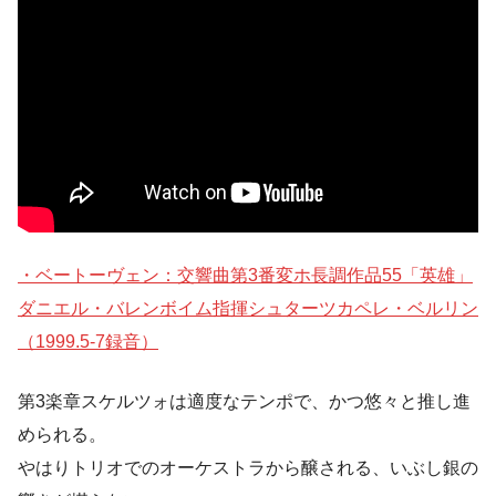
・ベートーヴェン：交響曲第3番変ホ長調作品55「英雄」
ダニエル・バレンボイム指揮シュターツカペレ・ベルリン
（1999.5-7録音）
第3楽章スケルツォは適度なテンポで、かつ悠々と推し進
められる。
やはりトリオでのオーケストラから醸される、いぶし銀の