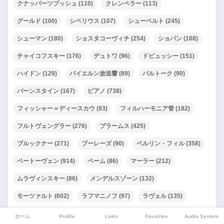
クナッパーツブッシュ
(110)
クレンペラー
(113)
グールド
(100)
シベリウス
(107)
シューベルト
(245)
シューマン
(180)
ショスタコーヴィチ
(254)
ショパン
(168)
チャイコフスキー
(176)
デュトワ
(96)
ドビュッシー
(151)
ハイドン
(129)
バイエルン放送響
(89)
バルトーク
(90)
バーンスタイン
(167)
ピアノ
(738)
フィッシャー＝ディースカウ
(93)
フィルハーモニア管
(182)
フルトヴェングラー
(276)
ブラームス
(425)
ブルックナー
(271)
ブーレーズ
(90)
ベルリン・フィル
(358)
ベートーヴェン
(914)
ベーム
(86)
マーラー
(212)
ムラヴィンスキー
(86)
メンデルスゾーン
(132)
モーツァルト
(602)
ラフマニノフ
(97)
ラヴェル
(135)
リスト
(102)
レニングラード・フィル
(91)
ロンドン響
(141)
ホーム
Profile
Links
Favorites
Audio System