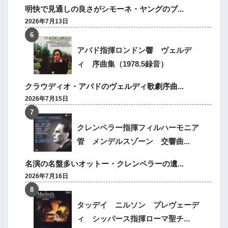
明快で見通しの良さがシモーネ・ヤングのブ...
2026年7月13日
アバド指揮ロンドン響 ヴェルデ
ィ 序曲集（1978.5録音）
クラウディオ・アバドのヴェルディ歌劇序曲...
2026年7月15日
クレンペラー指揮フィルハーモニア
管 メンデルスゾーン 交響曲...
名演の名盤多いオットー・クレンペラーの遺...
2026年7月16日
タッデイ ニルソン プレヴェーデ
ィ シッパース指揮ローマ聖チ...