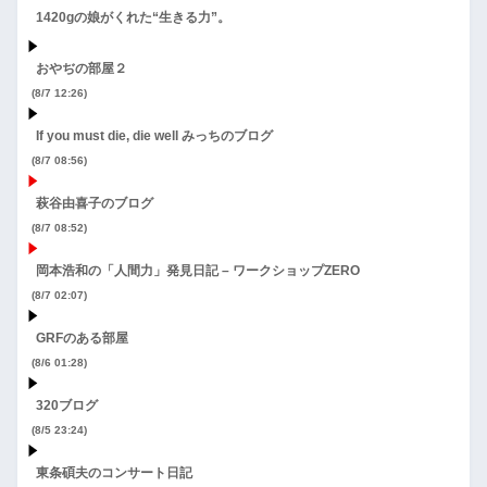
1420gの娘がくれた“生きる力”。
おやぢの部屋２
(8/7 12:26)
If you must die, die well みっちのブログ
(8/7 08:56)
萩谷由喜子のブログ
(8/7 08:52)
岡本浩和の「人間力」発見日記 – ワークショップZERO
(8/7 02:07)
GRFのある部屋
(8/6 01:28)
320ブログ
(8/5 23:24)
東条碩夫のコンサート日記