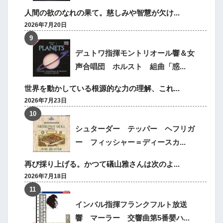
人間の欲のなれの果て。慈しみや智慧が欠け...
2026年7月20日
デュトワ指揮モントリオール響＆女
声合唱団 ホルスト 組曲「惑...
世界を動かしている根源的な力の理解、これ...
2026年7月23日
シュターダー テッパー ヘフリガ
ー フィッシャー＝ディースカ...
再び採り上げる。かつて礒山雅さんは次のよ...
2026年7月18日
インバル指揮フランクフルト放送
響 マーラー 交響曲第5番嬰ハ...