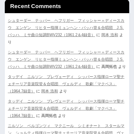
Recent Comments
シュターダー テッパー ヘフリガー フィッシャー＝ディースカ
ウ エンゲン リヒター指揮ミュンヘン・バッハ管＆合唱団 J.S.
バッハ ミサ曲ロ短調BWV232（1961.2＆4録音）
に
岡本 浩和
よ
り
シュターダー テッパー ヘフリガー フィッシャー＝ディースカ
ウ エンゲン リヒター指揮ミュンヘン・バッハ管＆合唱団 J.S.
バッハ ミサ曲ロ短調BWV232（1961.2＆4録音）
に
高岡拓也
より
タッデイ ニルソン プレヴェーディ シッパース指揮ローマ聖チ
ェチーリア音楽院管＆合唱団 ヴェルディ 歌劇「マクベス」
（1964.7録音）
に
岡本 浩和
より
タッデイ ニルソン プレヴェーディ シッパース指揮ローマ聖チ
ェチーリア音楽院管＆合唱団 ヴェルディ 歌劇「マクベス」
（1964.7録音）
に
高岡拓也
より
ニルソン ベルゴンツィ マクニール シミオナート スタールマ
ン ショルティ指揮ローマ聖チェチーリア音楽院管＆合唱団 ヴェ