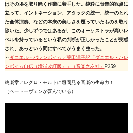
はその埃を取り除く作業に着手した。純粋に音楽的観点に
立って、イントネーション、アタックの統一、統一のとれ
た全体演奏、などの本来の美しさを覆っていたものを取り
除いた。少しずつではあるが、このオーケストラが高いレ
ベルを持っているという私の判断が正しかったことが実感
され、あっという間にすべてがうまく整った。
～
ダニエル・バレンボイム／蓑田洋子訳「ダニエル・バレ
ンボイム自伝（増補改訂版）」（音楽之友社）
P259
終楽章アレグロ・モルトに垣間見る音楽の生命力！
（ベートーヴェンが喜んでいる）