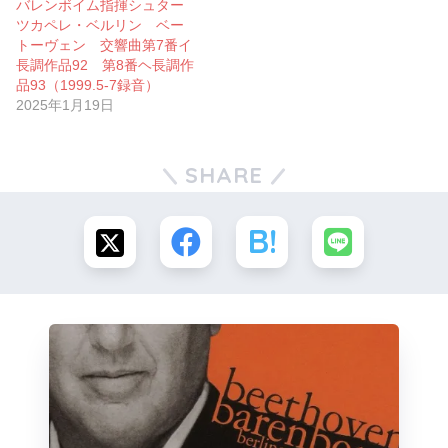
バレンボイム指揮シュター
ツカペレ・ベルリン ベー
トーヴェン 交響曲第7番イ
長調作品92 第8番ヘ長調作
品93（1999.5-7録音）
2025年1月19日
SHARE