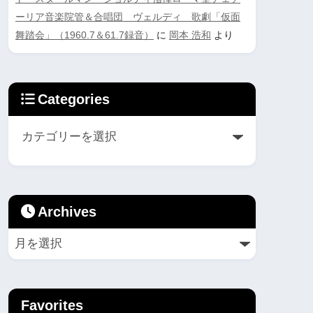
ーリア音楽院管＆合唱団 ヴェルディ 歌劇「仮面
舞踏会」（1960.7＆61.7録音）
に
岡本 浩和
より
Categories
Archives
Favorites