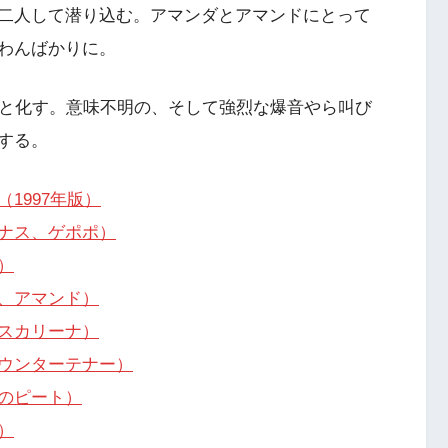
二人して潜り込む。アマンダとアマンドにとって
わんばかりに。
沌と化す。意味不明の、そして強烈な爆音やら叫び
する。
1997年版）
ナス、ゲポポ）
）
、アマンド）
スカリーナ）
ウンターテナー）
のピート）
）