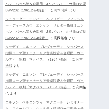
ヘン・バッハ管＆合唱団 J.S.バッハ ミサ曲ロ短調
BWV232（1961.2＆4録音）
に
岡本 浩和
より
シュターダー テッパー ヘフリガー フィッシャ
ー＝ディースカウ エンゲン リヒター指揮ミュン
ヘン・バッハ管＆合唱団 J.S.バッハ ミサ曲ロ短調
BWV232（1961.2＆4録音）
に
高岡拓也
より
タッデイ ニルソン プレヴェーディ シッパース
指揮ローマ聖チェチーリア音楽院管＆合唱団 ヴェ
ルディ 歌劇「マクベス」（1964.7録音）
に
岡本
浩和
より
タッデイ ニルソン プレヴェーディ シッパース
指揮ローマ聖チェチーリア音楽院管＆合唱団 ヴェ
ルディ 歌劇「マクベス」（1964.7録音）
に
高岡拓
也
より
ニルソン ベルゴンツィ マクニール シミオナー
ト スタールマン ショルティ指揮ローマ聖チェチ