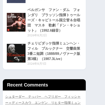
ベルガンサ ファン・ダム フォ
ンダリ プラッソン指揮トゥール
ーズ・キャピトール国立管＆合唱
団 マスネ 歌劇「ドン・キショ
ット」（1992.6録音）
2026年8月2日
チェリビダッケ指揮ミュンヘン・
フィル ブルックナー 交響曲第
3番ニ短調（1888/89ノヴァーク版
第3稿）（1987.3Live）
2026年8月1日
Recent Comments
シュターダー テッパー ヘフリガー フィッシャ
ー＝ディースカウ エンゲン リヒター指揮ミュン