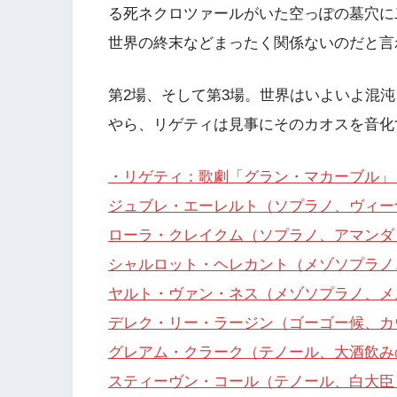
る死ネクロツァールがいた空っぽの墓穴に
世界の終末などまったく関係ないのだと言
第2場、そして第3場。世界はいよいよ混
やら、リゲティは見事にそのカオスを音化
・リゲティ：歌劇「グラン・マカーブル」（
ジュブレ・エーレルト（ソプラノ、ヴィー
ローラ・クレイクム（ソプラノ、アマンダ
シャルロット・ヘレカント（メゾソプラノ
ヤルト・ヴァン・ネス（メゾソプラノ、メ
デレク・リー・ラージン（ゴーゴー候、カ
グレアム・クラーク（テノール、大酒飲み
スティーヴン・コール（テノール、白大臣