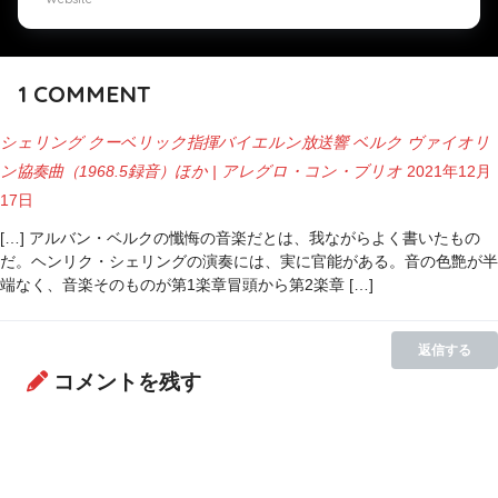
1
COMMENT
シェリング クーベリック指揮バイエルン放送響 ベルク ヴァイオリ
ン協奏曲（1968.5録音）ほか | アレグロ・コン・ブリオ
2021年12月
17日
[…] アルバン・ベルクの懺悔の音楽だとは、我ながらよく書いたもの
だ。ヘンリク・シェリングの演奏には、実に官能がある。音の色艶が半
端なく、音楽そのものが第1楽章冒頭から第2楽章 […]
返信する
コメントを残す