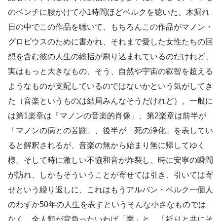
のベンチに腰かけて小1時間ほどベルクを聴いた。木漏れ
日の中でこの作品を聴いて、もちろんこの作品がマノン・
グロピウスのために書かれ、それまで愛した女性たちの回
想を含む彼の人生の総括が刷り込まれているのだけれど、
実はもっと大きなもの、そう、自然や宇宙の叡智を超える
ようなものが支配しているのではないかという気がしてき
た（音楽というものは結局みんなそうだけれど）。一般に
は第1楽章は「マノンの音楽的肖像」、第2楽章は前半が
「マノンの病との苦闘」、後半が「死の浄化」を表してい
ると解釈されるが、音楽の無から始まり無に帰してゆく
様、そして時に激しい不協和音が炸裂し、時に安寧の瞬間
が訪れ、しかもそういうことが寄せては引き、引いては寄
せという繰り返しに、これはもうアルバン・ベルク一個人
のわずか50年の人生を表すというそんな小さなものでは
なく、全人類が背負ったいわば「業」と、「祈りと共にそ