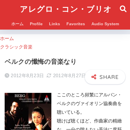
アレグロ・コン・ブリオ
ホーム
Profile
Links
Favorites
Audio System
ホーム
クラシック音楽
ベルクの懺悔の音楽なり
2012年8月23日
2012年8月27日
ここのところ頻繁にアルバン・
ベルクのヴァイオリン協奏曲を
聴いている。
聴けば聴くほど、作曲家の精緻
な、一分の隙もない手法に度肝