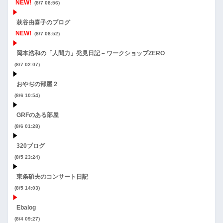
NEW!
(8/7 08:56)
萩谷由喜子のブログ
NEW!
(8/7 08:52)
岡本浩和の「人間力」発見日記 – ワークショップZERO
(8/7 02:07)
おやぢの部屋２
(8/6 10:54)
GRFのある部屋
(8/6 01:28)
320ブログ
(8/5 23:24)
東条碩夫のコンサート日記
(8/5 14:03)
Ebalog
(8/4 09:27)