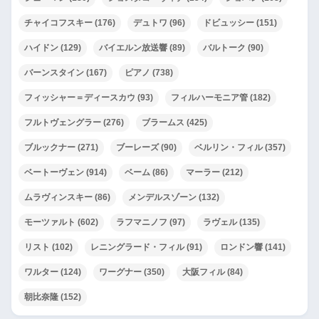
チャイコフスキー
(176)
デュトワ
(96)
ドビュッシー
(151)
ハイドン
(129)
バイエルン放送響
(89)
バルトーク
(90)
バーンスタイン
(167)
ピアノ
(738)
フィッシャー＝ディースカウ
(93)
フィルハーモニア管
(182)
フルトヴェングラー
(276)
ブラームス
(425)
ブルックナー
(271)
ブーレーズ
(90)
ベルリン・フィル
(357)
ベートーヴェン
(914)
ベーム
(86)
マーラー
(212)
ムラヴィンスキー
(86)
メンデルスゾーン
(132)
モーツァルト
(602)
ラフマニノフ
(97)
ラヴェル
(135)
リスト
(102)
レニングラード・フィル
(91)
ロンドン響
(141)
ワルター
(124)
ワーグナー
(350)
大阪フィル
(84)
朝比奈隆
(152)