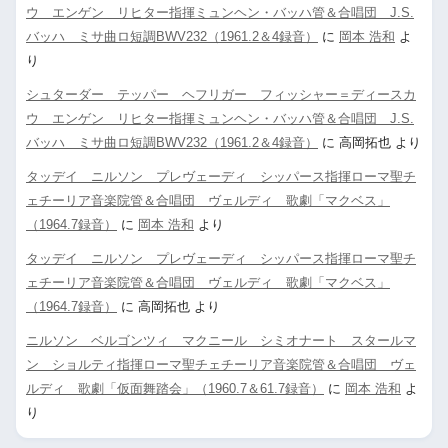
ウ エンゲン リヒター指揮ミュンヘン・バッハ管＆合唱団 J.S.
バッハ ミサ曲ロ短調BWV232（1961.2＆4録音）
に
岡本 浩和
よ
り
シュターダー テッパー ヘフリガー フィッシャー＝ディースカ
ウ エンゲン リヒター指揮ミュンヘン・バッハ管＆合唱団 J.S.
バッハ ミサ曲ロ短調BWV232（1961.2＆4録音）
に
高岡拓也
より
タッデイ ニルソン プレヴェーディ シッパース指揮ローマ聖チ
ェチーリア音楽院管＆合唱団 ヴェルディ 歌劇「マクベス」
（1964.7録音）
に
岡本 浩和
より
タッデイ ニルソン プレヴェーディ シッパース指揮ローマ聖チ
ェチーリア音楽院管＆合唱団 ヴェルディ 歌劇「マクベス」
（1964.7録音）
に
高岡拓也
より
ニルソン ベルゴンツィ マクニール シミオナート スタールマ
ン ショルティ指揮ローマ聖チェチーリア音楽院管＆合唱団 ヴェ
ルディ 歌劇「仮面舞踏会」（1960.7＆61.7録音）
に
岡本 浩和
よ
り