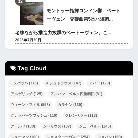
モントゥー指揮ロンドン響 ベート
ーヴェン 交響曲第5番ハ短調...
老練ながら推進力抜群のベートーヴェン。こ...
2026年7月30日
Tag Cloud
J.S.バッハ
(376)
R.シュトラウス
(147)
アバド
(120)
アルゲリッチ
(125)
アルバン・ベルク四重奏団
(81)
ウィーン・フィル
(558)
カラヤン
(139)
クナッパーツブッシュ
(110)
クレンペラー
(113)
グールド
(100)
シベリウス
(107)
シューベルト
(245)
シューマン
(180)
ショスタコーヴィチ
(254)
ショパン
(168)