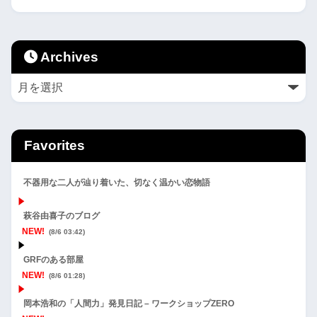
Archives
Favorites
不器用な二人が辿り着いた、切なく温かい恋物語
萩谷由喜子のブログ
NEW!
(8/6 03:42)
GRFのある部屋
NEW!
(8/6 01:28)
岡本浩和の「人間力」発見日記 – ワークショップZERO