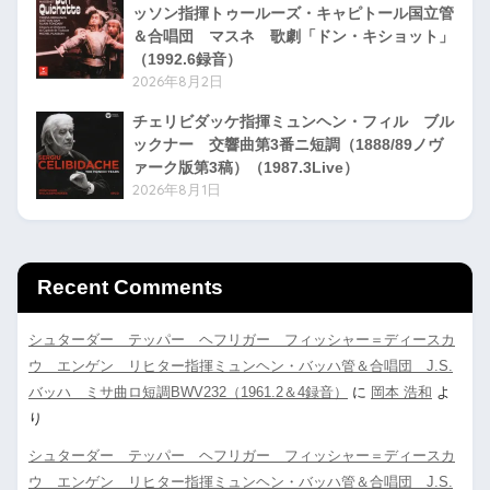
ッソン指揮トゥールーズ・キャピトール国立管
＆合唱団 マスネ 歌劇「ドン・キショット」
（1992.6録音）
2026年8月2日
チェリビダッケ指揮ミュンヘン・フィル ブル
ックナー 交響曲第3番ニ短調（1888/89ノヴ
ァーク版第3稿）（1987.3Live）
2026年8月1日
Recent Comments
シュターダー テッパー ヘフリガー フィッシャー＝ディースカ
ウ エンゲン リヒター指揮ミュンヘン・バッハ管＆合唱団 J.S.
バッハ ミサ曲ロ短調BWV232（1961.2＆4録音）
に
岡本 浩和
よ
り
シュターダー テッパー ヘフリガー フィッシャー＝ディースカ
ウ エンゲン リヒター指揮ミュンヘン・バッハ管＆合唱団 J.S.