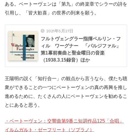
ある。ベートーヴェンは「第九」の終楽章でシラーの詩を
引用し、「皆大歓喜」の世界の到来を願う。
2021年5月27日
フルトヴェングラー指揮ベルリン・フ
ィル ワーグナー 「パルジファル」
第1幕前奏曲と聖金曜日の音楽
（1938.3.15録音）ほか
王陽明の説く「知行合一」の観点から言うなら、僕たち聴
衆ができることの一つにベートーヴェンの真の再興を推し
進めるために、たくさんの人にベートーヴェンを勧めるこ
とにあると思う。
・ベートーヴェン：交響曲第9番ニ短調作品125「合唱」
イルムガルト・ゼーフリート（ソプラノ）