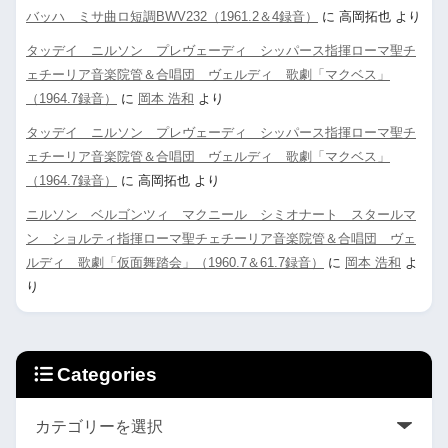
バッハ ミサ曲ロ短調BWV232（1961.2＆4録音）
に
高岡拓也
より
タッデイ ニルソン プレヴェーディ シッパース指揮ローマ聖チ
ェチーリア音楽院管＆合唱団 ヴェルディ 歌劇「マクベス」
（1964.7録音）
に
岡本 浩和
より
タッデイ ニルソン プレヴェーディ シッパース指揮ローマ聖チ
ェチーリア音楽院管＆合唱団 ヴェルディ 歌劇「マクベス」
（1964.7録音）
に
高岡拓也
より
ニルソン ベルゴンツィ マクニール シミオナート スタールマ
ン ショルティ指揮ローマ聖チェチーリア音楽院管＆合唱団 ヴェ
ルディ 歌劇「仮面舞踏会」（1960.7＆61.7録音）
に
岡本 浩和
よ
り
Categories