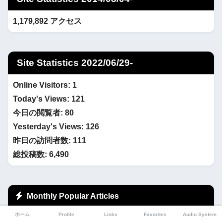
1,179,892 アクセス
Site Statistics 2022/06/29-
Online Visitors:
1
Today's Views:
121
今日の閲覧者:
80
Yesterday's Views:
126
昨日の訪問者数:
111
総投稿数:
6,490
Monthly Popular Articles
ホーム
Profile
Links
Favorites
Audio System