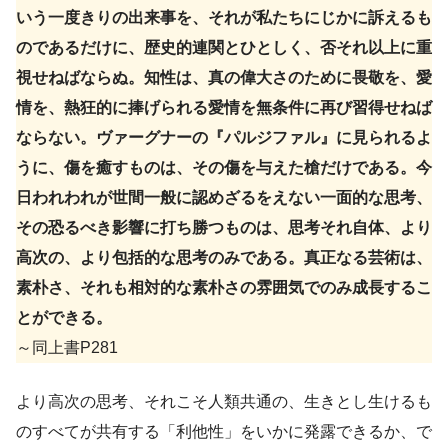
いう一度きりの出来事を、それが私たちにじかに訴えるも
のであるだけに、歴史的連関とひとしく、否それ以上に重
視せねばならぬ。知性は、真の偉大さのために畏敬を、愛
情を、熱狂的に捧げられる愛情を無条件に再び習得せねば
ならない。ヴァーグナーの『パルジファル』に見られるよ
うに、傷を癒すものは、その傷を与えた槍だけである。今
日われわれが世間一般に認めざるをえない一面的な思考、
その恐るべき影響に打ち勝つものは、思考それ自体、より
高次の、より包括的な思考のみである。真正なる芸術は、
素朴さ、それも相対的な素朴さの雰囲気でのみ成長するこ
とができる。
～同上書P281
より高次の思考、それこそ人類共通の、生きとし生けるも
のすべてが共有する「利他性」をいかに発露できるか、で