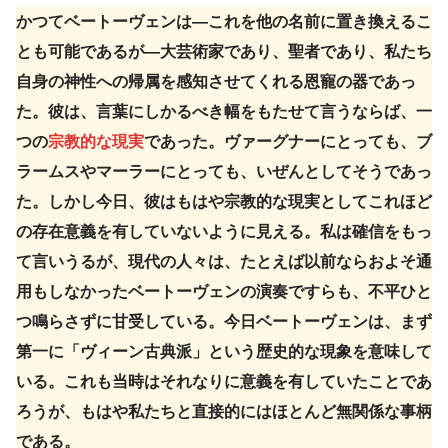
かつてベートーヴェンは—これを他の名前に置き換えるこ
とも可能であるが—大芸術家であり、聖者であり、私たち
自身の神性への帰属を感知させてくれる恩寵の器であっ
た。彼は、言葉にしかるべき幅をもたせて言うならば、一
つの
宗教的な現実
であった。ヴァーグナーにとっても、ブ
ラームスやマーラーにとっても、いぜんとしてそうであっ
た。しかし今日、彼はもはや宗教的な現実としてこれほど
の存在意義を有していないように見える。私は確信をもっ
て言いうるが、現代の人々は、たとえば以前ならおよそ通
用もしなかったベートーヴェンの演奏ですらも、不平ひと
つ鳴らさずに甘受している。今日ベートーヴェンは、まず
第一に「ヴィーン古典派」という歴史的な現象を意味して
いる。これも当時はそれなりに意義を有していたことであ
ろうが、もはや私たちと直接的にはほとんど無関係な事柄
である。