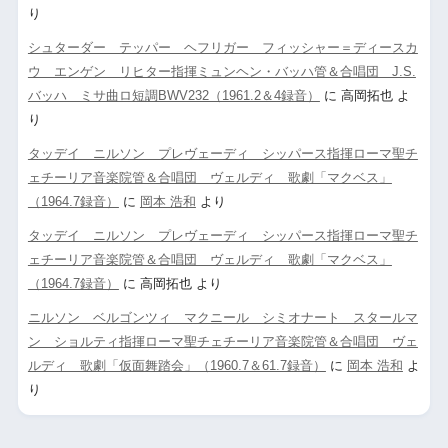
り
シュターダー テッパー ヘフリガー フィッシャー＝ディースカ
ウ エンゲン リヒター指揮ミュンヘン・バッハ管＆合唱団 J.S.
バッハ ミサ曲ロ短調BWV232（1961.2＆4録音）
に
高岡拓也
よ
り
タッデイ ニルソン プレヴェーディ シッパース指揮ローマ聖チ
ェチーリア音楽院管＆合唱団 ヴェルディ 歌劇「マクベス」
（1964.7録音）
に
岡本 浩和
より
タッデイ ニルソン プレヴェーディ シッパース指揮ローマ聖チ
ェチーリア音楽院管＆合唱団 ヴェルディ 歌劇「マクベス」
（1964.7録音）
に
高岡拓也
より
ニルソン ベルゴンツィ マクニール シミオナート スタールマ
ン ショルティ指揮ローマ聖チェチーリア音楽院管＆合唱団 ヴェ
ルディ 歌劇「仮面舞踏会」（1960.7＆61.7録音）
に
岡本 浩和
よ
り