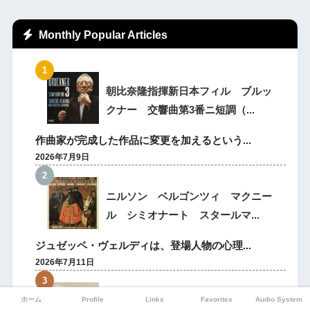
Monthly Popular Articles
朝比奈隆指揮新日本フィル ブルッ
クナー 交響曲第3番ニ短調（...
作曲家が完成した作品に変更を加えるという...
2026年7月9日
ニルソン ベルゴンツィ マクニー
ル シミオナート スタールマ...
ジュゼッペ・ヴェルディは、登場人物の心理...
2026年7月11日
クレメンス・クラウス指揮ロンド
ホーム
Profile
Links
Favorites
Audio System