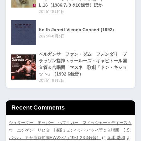
L.16（1986.7, 9 &10録音）ほか
2026年8月4日
Keith Jarrett Vienna Concert (1992)
2026年8月3日
ベルガンサ ファン・ダム フォンダリ プ
ラッソン指揮トゥールーズ・キャピトール国
立管＆合唱団 マスネ 歌劇「ドン・キショ
ット」（1992.6録音）
2026年8月2日
Recent Comments
シュターダー テッパー ヘフリガー フィッシャー＝ディースカ
ウ エンゲン リヒター指揮ミュンヘン・バッハ管＆合唱団 J.S.
バッハ ミサ曲ロ短調BWV232（1961.2＆4録音）
に
岡本 浩和
よ