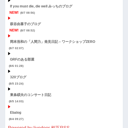
If you must die, die well みっちのブログ
NEW!
(8/7 08:56)
萩谷由喜子のブログ
NEW!
(8/7 08:52)
岡本浩和の「人間力」発見日記 – ワークショップZERO
(8/7 02:07)
GRFのある部屋
(8/6 01:28)
320ブログ
(8/5 23:24)
東条碩夫のコンサート日記
(8/5 14:03)
Ebalog
(8/4 09:27)
Powered by livedoor 相互RSS