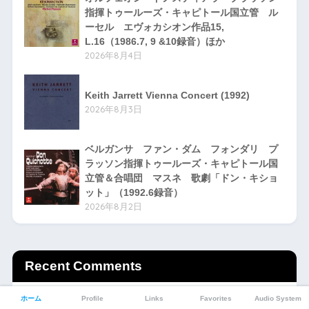
指揮トゥールーズ・キャピトール国立管 ル
ーセル エヴォカシオン作品15,
L.16（1986.7, 9 &10録音）ほか
2026年8月4日
Keith Jarrett Vienna Concert (1992)
2026年8月3日
ベルガンサ ファン・ダム フォンダリ プ
ラッソン指揮トゥールーズ・キャピトール国
立管＆合唱団 マスネ 歌劇「ドン・キショ
ット」（1992.6録音）
2026年8月2日
Recent Comments
シュターダー テッパー ヘフリガー フィッシャー＝ディースカ
ホーム
Profile
Links
Favorites
Audio System