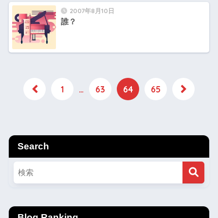
2007年8月10日
誰？
1
…
63
64
65
Search
Blog Ranking